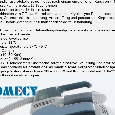
andlungsprotokolle zeigen, dass nach einem empfohlenen Kurs von 4–
sse kann um etwa 16 % zunehmen
tion kann bis zu 19 % erreichen
bination von 7 Tesla Muskelstimulation mit Kryolipolyse-Fettapoptose 
on, Oberschenkelkonturierung, Armstraffung und postpartum Körperrest
Dual-Handle-Architektur für maßgeschneiderte Behandlung
it zwei unabhängigen Behandlungshandgriffe ausgestattet, die eine gle
ll eingestellt werden für:
ßige Kryolipolyse
 bis -11°C)
 Heiztemperatur bis 37°C-45°C
4 Gänge)
 (10–50 Kpa)
auer (1–99 Minuten)
l-LCD-Touchscreen-Oberfläche sorgt für intuitive Steuerung und präzi
g des Systems als professionelles medizinisches Körperkonturierungsge
gangsleistungsbereich von 300–5000 W und Kompatibilität mit 110V/2
 Klinik-Einsatz konzipiert.