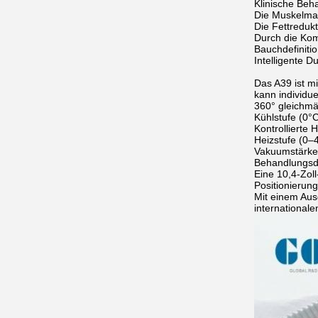
Klinische Beh
Die Muskelma
Die Fettreduk
Durch die Kom
Bauchdefiniti
Intelligente 
Das A39 ist m
kann individue
360° gleichmä
Kühlstufe (0°C
Kontrollierte
Heizstufe (0–
Vakuumstärke
Behandlungsd
Eine 10,4-Zol
Positionierun
Mit einem Aus
internationalen