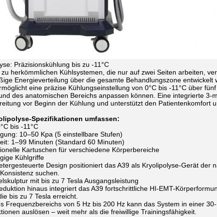
yse: Präzisionskühlung bis zu -11°C
zu herkömmlichen Kühlsystemen, die nur auf zwei Seiten arbeiten, ver
ßige Energieverteilung über die gesamte Behandlungszone entwickelt 
möglicht eine präzise Kühlungseinstellung von 0°C bis -11°C über fünf
 und des anatomischen Bereichs anpassen können. Eine integrierte 3-
itung vor Beginn der Kühlung und unterstützt den Patientenkomfort un
olipolyse-Spezifikationen umfassen:
0°C bis -11°C
ng: 10–50 Kpa (5 einstellbare Stufen)
it: 1–99 Minuten (Standard 60 Minuten)
ionelle Kartuschen für verschiedene Körperbereiche
ige Kühlgriffe
ergesteuerte Design positioniert das A39 als Kryolipolyse-Gerät der n
 Konsistenz suchen.
skulptur mit bis zu 7 Tesla Ausgangsleistung
eduktion hinaus integriert das A39 fortschrittliche HI-EMT-Körperformu
ie bis zu 7 Tesla erreicht.
es Frequenzbereichs von 5 Hz bis 200 Hz kann das System in einer 30
ionen auslösen – weit mehr als die freiwillige Trainingsfähigkeit.