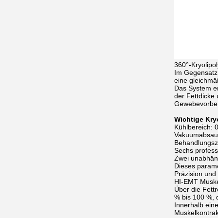
360°-Kryolipol
Im Gegensatz 
eine gleichmä
Das System er
der Fettdicke
Gewebevorbere
Wichtige Kry
Kühlbereich: 
Vakuumabsaugu
Behandlungsze
Sechs profess
Zwei unabhäng
Dieses paramet
Präzision und
HI-EMT Muskel
Über die Fettr
% bis 100 %, d
Innerhalb ein
Muskelkontrakt