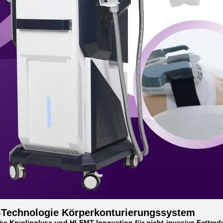
-Technologie Körperkonturierungssystem
iche Kryolipolyse und HI-EMT-Innovation für nicht-invasive Fettre