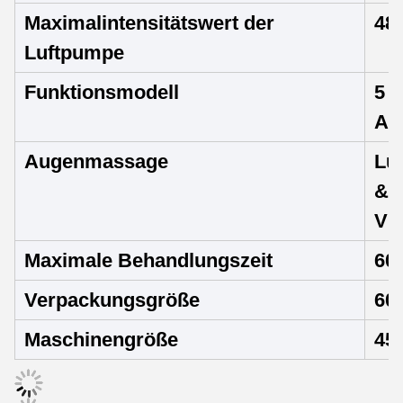
Maximalintensitätswert der
48
Luftpumpe
Funktionsmodell
5 M
Au
Augenmassage
Lu
& 
Vib
Maximale Behandlungszeit
60
Verpackungsgröße
60
Maschinengröße
45