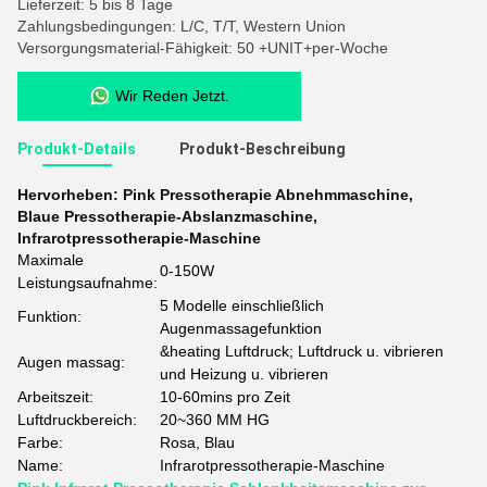
Lieferzeit: 5 bis 8 Tage
Zahlungsbedingungen: L/C, T/T, Western Union
Versorgungsmaterial-Fähigkeit: 50 +UNIT+per-Woche
Wir Reden Jetzt.
Produkt-Details
Produkt-Beschreibung
Hervorheben:
Pink Pressotherapie Abnehmmaschine
,
Blaue Pressotherapie-Abslanzmaschine
,
Infrarotpressotherapie-Maschine
Maximale
0-150W
Leistungsaufnahme:
5 Modelle einschließlich
Funktion:
Augenmassagefunktion
&heating Luftdruck; Luftdruck u. vibrieren
Augen massag:
und Heizung u. vibrieren
Arbeitszeit:
10-60mins pro Zeit
Luftdruckbereich:
20~360 MM HG
Farbe:
Rosa, Blau
Name:
Infrarotpressotherapie-Maschine