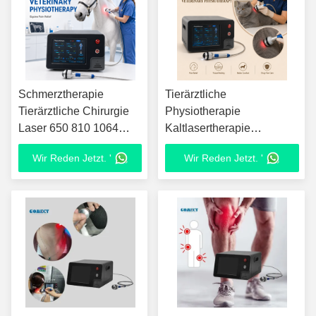
Schmerztherapie
Tierärztliche
Tierärztliche Chirurgie
Physiotherapie
Laser 650 810 1064
Kaltlasertherapie
980nm Klasse 4
650+810+980+1064nm
Wir Reden Jetzt. '
Wir Reden Jetzt. '
Laserphysiotherapeutische
Laser zur Linderung von
Ausrüstung
Wunden und
Körperschmerzen