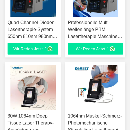
Quad-Channel-Dioden-
Professionelle Multi-
Lasertherapie-System
Wellenlänge PBM
650nm 810nm 980nm
Lasertherapie Maschine
1064nm
650nm 810nm 980nm
Wir Reden Jetzt. '
Wir Reden Jetzt. '
Rehabilitationsausrüstung
1064nm LLLT
für Sportmedizin
Physiotherapie-
Ausrüstung
30W 1064nm Deep
1064nm Muskel-Schmerz-
Tissue Laser Therapy-
Photomechanische
Ausrüstung zur
Stimulation Lasertherapie