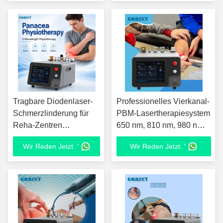
Körperwiederherstellung
Tragbare Diodenlaser-
Professionelles Vierkanal-
Schmerzlinderung für
PBM-Lasertherapiesystem
Reha-Zentren
650 nm, 810 nm, 980 nm,
Physiotherapie-Kliniken
1064 nm, LLLT-
Wir Reden Jetzt. '
Wir Reden Jetzt. '
und Schönheitskliniken
Physiotherapie-
Rehabilitationsausrüstung
mit mehreren
Wellenlängen