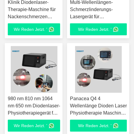
Klinik Diodenlaser-
Multi-Wellenlängen-
Therapie-Maschine für
Schmerzlinderungs-
Nackenschmerzen
Lasergerät für
Schulter Schmerzen
Physiotherapie, Sport,
Wir Reden Jetzt. '
Wir Reden Jetzt. '
Rückenschmerzen und
Erholung und
Gelenk-Erholung
Rehabilitation
verwenden
980 nm 810 nm 1064
Panacea Q4 4
nm 650 nm Diodenlaser-
Wellenlänge Dioden Laser
Physiotherapiegerät für
Physiotherapie Maschine
Schmerzlinderungskliniken
für die Linderung von
Wir Reden Jetzt. '
Wir Reden Jetzt. '
Muskelschmerzen und