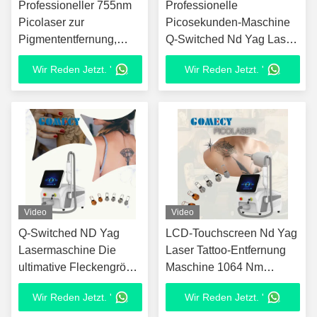
Professioneller 755nm
Professionelle
Picolaser zur
Picosekunden-Maschine
Pigmententfernung,
Q-Switched Nd Yag Laser
Porenverkleinerung und
Tattooentfernung
Wir Reden Jetzt. '
Wir Reden Jetzt. '
Aknebehandlung
Tragbarer Picolaser für
den Klinikgebrauch
Video
Video
Q-Switched ND Yag
LCD-Touchscreen Nd Yag
Lasermaschine Die
Laser Tattoo-Entfernung
ultimative Fleckengröße
Maschine 1064 Nm
5mm Lösung für
532nm für Pigmentierung
Wir Reden Jetzt. '
Wir Reden Jetzt. '
Pigmentierung Energie
Entfernen