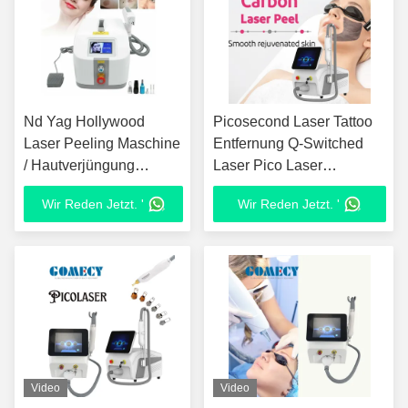
Nd Yag Hollywood
Picosecond Laser Tattoo
Laser Peeling Maschine
Entfernung Q-Switched
/ Hautverjüngung
Laser Pico Laser
Schwarze Puppe Laser
Picosecond Gerät
Wir Reden Jetzt. '
Wir Reden Jetzt. '
Maschine
Pigmententfernung
Schönheitsgerät
Video
Video