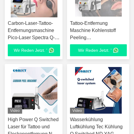
Carbon-Laser-Tattoo-
Tattoo-Entfernung
Entfernungsmaschine
Maschine Kohlenstoff
Pico-Laser Spectra Q-
Peeling
Switched Nd Yag Laser
Schönheitsmaschine
Wir Reden Jetzt. '
Wir Reden Jetzt. '
Picosekunden Picocare
Picosecond Nd Yag Pico
Lutron Pico-
Laser Haut Ausrüstung für
Maschinenpreis
Hautbleichung
Video
Video
High Power Q Switched
Wasserkühlung
Laser für Tattoo und
Luftkühlung Tec Kühlung
Fleckenentfernung ND
Q Switched ND YAG