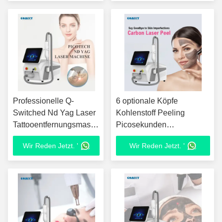
100-2000J 58*51*42cm
Professionelle Q-
6 optionale Köpfe
Switched Nd Yag Laser
Kohlenstoff Peeling
Tattooentfernungsmaschine
Picosekunden
für Hautverjüngung und
Laserbehandlung
Wir Reden Jetzt. '
Wir Reden Jetzt. '
Altersflecken,
Hautverjüngung
Muttermale, 6
Tätowierung Entfernung
Funktionen
Maschine