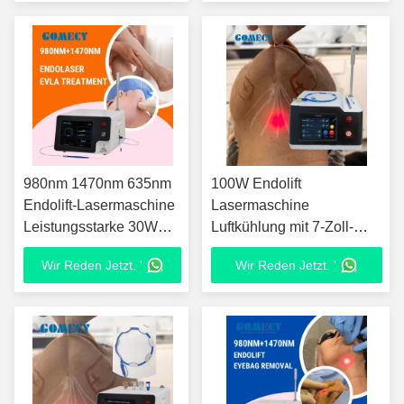
980nm 1470nm 635nm
100W Endolift
Endolift-Lasermaschine
Lasermaschine
Leistungsstarke 30W
Luftkühlung mit 7-Zoll-
39W Endolaser-
LCD-Touchscreen
Wir Reden Jetzt. '
Wir Reden Jetzt. '
Doppelkinn-Form-Laser-
Lipolyse-Maschine