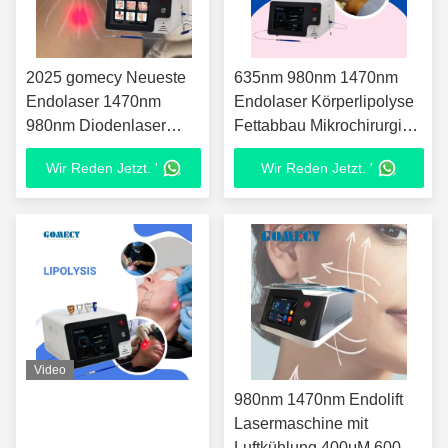
2025 gomecy Neueste
635nm 980nm 1470nm
Endolaser 1470nm
Endolaser Körperlipolyse
980nm Diodenlaser
Fettabbau Mikrochirurgie
Gesichtsstraffung
Fettabbau Körperkontur
Wir Reden Jetzt. '
Wir Reden Jetzt. '
Fettabsaugungsmaschine
und Hautverengung mit
Präzisionslasertechnologie
Video
980nm 1470nm Endolift
Lasermaschine mit
Luftkühlung 400μM 600μM