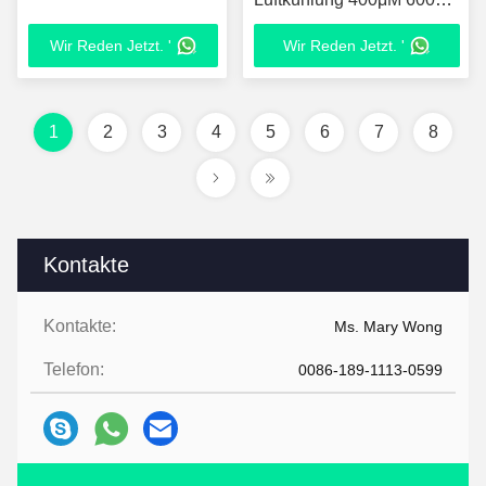
800μM
Wir Reden Jetzt. '
Wir Reden Jetzt. '
Faserkerndurchmesser
1
2
3
4
5
6
7
8
Kontakte
Kontakte:
Ms. Mary Wong
Telefon:
0086-189-1113-0599