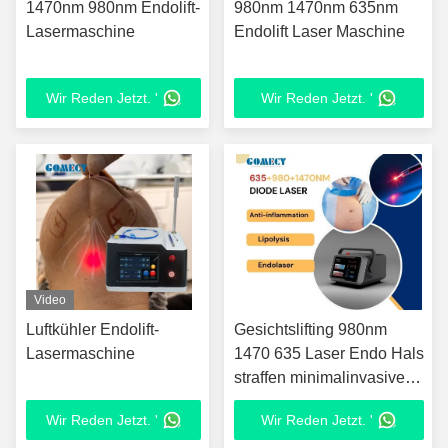
1470nm 980nm Endolift-
980nm 1470nm 635nm
Lasermaschine
Endolift Laser Maschine
Wir Reden Jetzt. '
Wir Reden Jetzt. '
Video
Luftkühler Endolift-
Gesichtslifting 980nm
Lasermaschine
1470 635 Laser Endo Hals
straffen minimalinvasive
Körper Lipolyse Dioden
Wir Reden Jetzt. '
Wir Reden Jetzt. '
Lasertherapie Maschine