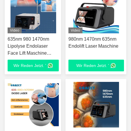
Video
Video
635nm 980 1470nm
980nm 1470nm 635nm
Lipolyse Endolaser
Endolift Laser Maschine
Face Lift Maschine
Endolift Hautstraffung
Wir Reden Jetzt. '
Wir Reden Jetzt. '
Körperformung
Liposuktion Endolifting