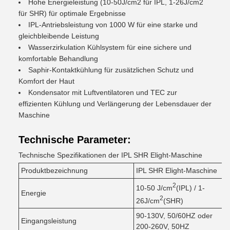
Hohe Energieleistung (10-50J/cm2 für IPL, 1-26J/cm2
für SHR) für optimale Ergebnisse
IPL-Antriebsleistung von 1000 W für eine starke und
gleichbleibende Leistung
Wasserzirkulation Kühlsystem für eine sichere und
komfortable Behandlung
Saphir-Kontaktkühlung für zusätzlichen Schutz und
Komfort der Haut
Kondensator mit Luftventilatoren und TEC zur
effizienten Kühlung und Verlängerung der Lebensdauer der
Maschine
Technische Parameter:
Technische Spezifikationen der IPL SHR Elight-Maschine
Produktbezeichnung
IPL SHR Elight-Maschine
2
10-50 J/cm
(IPL) / 1-
Energie
2
26J/cm
(SHR)
90-130V, 50/60HZ oder
Eingangsleistung
200-260V, 50HZ