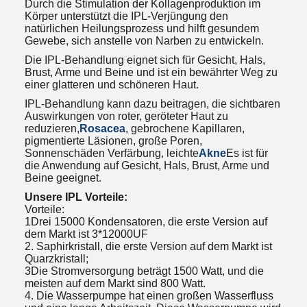
Durch die Stimulation der Kollagenproduktion im
Körper unterstützt die IPL-Verjüngung den
natürlichen Heilungsprozess und hilft gesundem
Gewebe, sich anstelle von Narben zu entwickeln.
Die IPL-Behandlung eignet sich für Gesicht, Hals,
Brust, Arme und Beine und ist ein bewährter Weg zu
einer glatteren und schöneren Haut.
IPL-Behandlung kann dazu beitragen, die sichtbaren
Auswirkungen von roter, geröteter Haut zu
reduzieren,
Rosacea
, gebrochene Kapillaren,
pigmentierte Läsionen, große Poren,
Sonnenschäden Verfärbung, leichte
Akne
Es ist für
die Anwendung auf Gesicht, Hals, Brust, Arme und
Beine geeignet.
Unsere IPL Vorteile:
Vorteile:
1Drei 15000 Kondensatoren, die erste Version auf
dem Markt ist 3*12000UF
2. Saphirkristall, die erste Version auf dem Markt ist
Quarzkristall;
3Die Stromversorgung beträgt 1500 Watt, und die
meisten auf dem Markt sind 800 Watt.
4. Die Wasserpumpe hat einen großen Wasserfluss