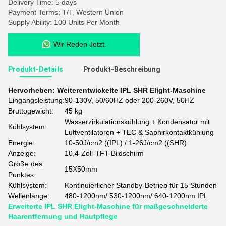
Delivery Time: 5 days
Payment Terms: T/T, Western Union
Supply Ability: 100 Units Per Month
Wir Reden Jetzt.
Produkt-Details
Produkt-Beschreibung
Hervorheben:
Weiterentwickelte IPL SHR Elight-Maschine
Eingangsleistung:
90-130V, 50/60HZ oder 200-260V, 50HZ
Bruttogewicht:
45 kg
Wasserzirkulationskühlung + Kondensator mit
Kühlsystem:
Luftventilatoren + TEC & Saphirkontaktkühlung
Energie:
10-50J/cm2 ((IPL) / 1-26J/cm2 ((SHR)
Anzeige:
10,4-Zoll-TFT-Bildschirm
Größe des
15X50mm
Punktes:
Kühlsystem:
Kontinuierlicher Standby-Betrieb für 15 Stunden
Wellenlänge:
480-1200nm/ 530-1200nm/ 640-1200nm IPL
Erweiterte IPL SHR Elight-Maschine für maßgeschneiderte
Haarentfernung und Hautpflege