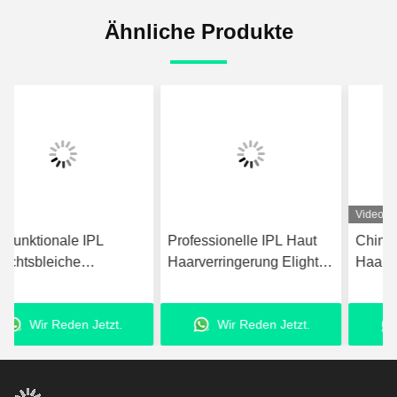
Ähnliche Produkte
Video
Professionelle IPL Haut
China Home IPL Laser-
Haarverringerung Elight
Haarentfernung Maschine
Maschine für Akne und
Permanente
Pigmententfernung
Haarentfernung
Wir Reden Jetzt.
Wir Reden Jetzt.
Schönheitsmaschine