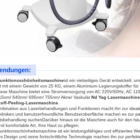
endungen:
funktionsschönheitsmaschine
ist ein vielseitiges Gerät entwickelt, 
 mit einem Gewicht von 25 KG, einem Aluminium-Legierungskoffer für 
iese Maschine bietet eine Stromversorgung von AC 220V/50Hz, AC 110
5nm/ 640nm/ 695nm/ 755nm/ Akne/ Vaskulär.
Nd Yag Lasermaschine
off-Peeling-Lasermaschine
.
mbination aus Laserbehandlungen und Funktionen macht ihn zur ideal
liniken.und benutzerfreundliche Benutzeroberfläche machen es zur per
tsbehandlung suchenDarüber hinaus ist die Maschine auch für den häu
nd komfortable Art, Ihre Haut zu pflegen.
funktionsschönheitsmaschine ist ein leistungsfähiges und effizientes W
ges Design und seine fortschrittliche Technologie machen ihn zur perfek