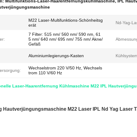
en:
Multifunktions-Laser-Haarentfernungskühlmaschine
,
IPL Haut
utverjüngungsmaschine
M22 Laser-Multifunktions-Schönheitsg
Nd-Yag-La
erät
7 Filter: 515 nm/ 560 nm/ 590 nm, 61
er:
5 nm/ 640 nm/ 695 nm/ 755 nm/ Akne/
Abmessun
Gefäß
Aluminiumlegierungs-Kasten
Kühlsystem
Wechselstrom 220 V/50 Hz, Wechsels
ersorgung:
trom 110 V/60 Hz
ionelle Laser-Haarentfernung Kühlmaschine M22 IPL Hautverjün
 Hautverjüngungsmaschine M22 Laser IPL Nd Yag Laser T