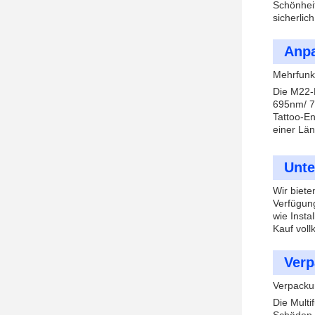
Schönhei
sicherlic
Anp
Mehrfunk
Die M22-
695nm/ 75
Tattoo-E
einer Lä
Unte
Wir biete
Verfügung
wie Insta
Kauf voll
Verp
Verpacku
Die Multi