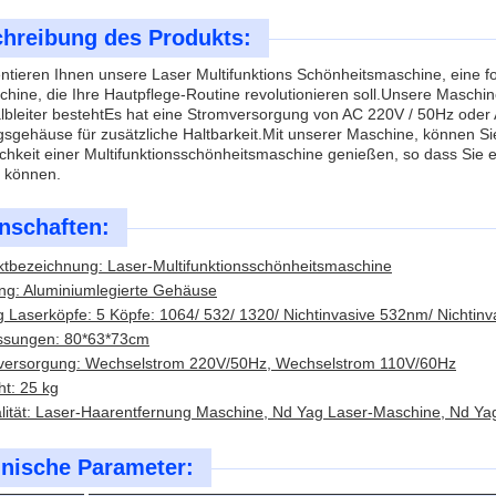
hreibung des Produkts:
ntieren Ihnen unsere Laser Multifunktions Schönheitsmaschine, eine fo
ine, die Ihre Hautpflege-Routine revolutionieren soll.Unsere Maschin
lbleiter bestehtEs hat eine Stromversorgung von AC 220V / 50Hz ode
sgehäuse für zusätzliche Haltbarkeit.Mit unserer Maschine, können Sie 
hkeit einer Multifunktionsschönheitsmaschine genießen, so dass Sie e
 können.
nschaften:
tbezeichnung: Laser-Multifunktionsschönheitsmaschine
ng: Aluminiumlegierte Gehäuse
 Laserköpfe: 5 Köpfe: 1064/ 532/ 1320/ Nichtinvasive 532nm/ Nichtin
sungen: 80*63*73cm
versorgung: Wechselstrom 220V/50Hz, Wechselstrom 110V/60Hz
t: 25 kg
lität: Laser-Haarentfernung Maschine, Nd Yag Laser-Maschine, Nd Ya
nische Parameter: