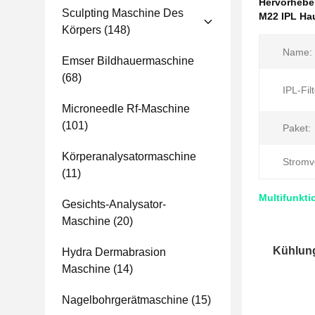
Hervorheb
Sculpting Maschine Des
M22 IPL Ha
Körpers
(148)
Name:
Emser Bildhauermaschine
(68)
IPL-Filt
Microneedle Rf-Maschine
(101)
Paket:
Körperanalysatormaschine
Stromv
(11)
Multifunkt
Gesichts-Analysator-
Maschine
(20)
Kühlung
Hydra Dermabrasion
Maschine
(14)
Nagelbohrgerätmaschine
(15)