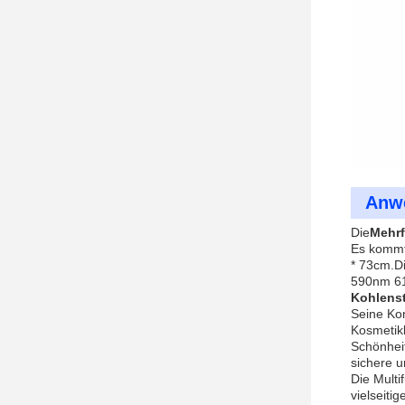
Anw
Die
Mehr
Es kommt
* 73cm.D
590nm 61
Kohlenst
Seine Ko
Kosmetikk
Schönhei
sichere u
Die Multi
vielseiti