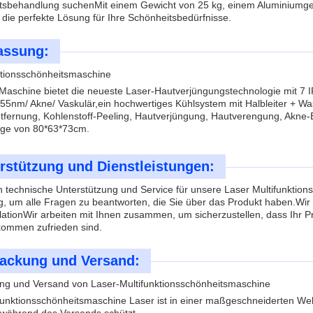
tsbehandlung suchenMit einem Gewicht von 25 kg, einem Aluminiumge
h die perfekte Lösung für Ihre Schönheitsbedürfnisse.
assung:
tionsschönheitsmaschine
Maschine bietet die neueste Laser-Hautverjüngungstechnologie mit 7
5nm/ Akne/ Vaskulär,ein hochwertiges Kühlsystem mit Halbleiter + Wa
ntfernung, Kohlenstoff-Peeling, Hautverjüngung, Hautverengung, Akne
nge von 80*63*73cm.
rstützung und Dienstleistungen:
n technische Unterstützung und Service für unsere Laser Multifunktio
, um alle Fragen zu beantworten, die Sie über das Produkt haben.Wir b
llationWir arbeiten mit Ihnen zusammen, um sicherzustellen, dass Ihr 
kommen zufrieden sind.
ackung und Versand:
ng und Versand von Laser-Multifunktionsschönheitsmaschine
funktionsschönheitsmaschine Laser ist in einer maßgeschneiderten Wel