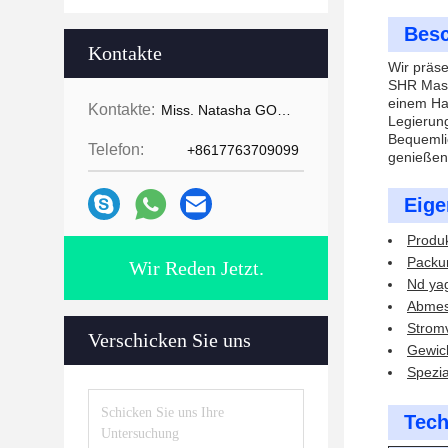
Besc
Kontakte
Wir präse
SHR Masch
einem Ha
Kontakte:
Miss. Natasha GOMECY
Legierung
Bequemlic
Telefon:
+8617763709099
genießen
Eige
Produk
Packu
Wir Reden Jetzt.
Nd yag
Abmes
Strom
Verschicken Sie uns
Gewich
Spezia
Tech