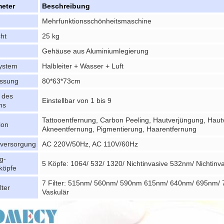
eter
Beschreibung
Mehrfunktionsschönheitsmaschine
ht
25 kg
Gehäuse aus Aluminiumlegierung
ystem
Halbleiter + Wasser + Luft
ssung
80*63*73cm
e des
Einstellbar von 1 bis 9
ns
Tattooentfernung, Carbon Peeling, Hautverjüngung, Haut
ion
Akneentfernung, Pigmentierung, Haarentfernung
versorgung
AC 220V/50Hz, AC 110V/60Hz
g-
5 Köpfe: 1064/ 532/ 1320/ Nichtinvasive 532nm/ Nichtin
köpfe
7 Filter: 515nm/ 560nm/ 590nm 615nm/ 640nm/ 695nm/ 
lter
Vaskulär