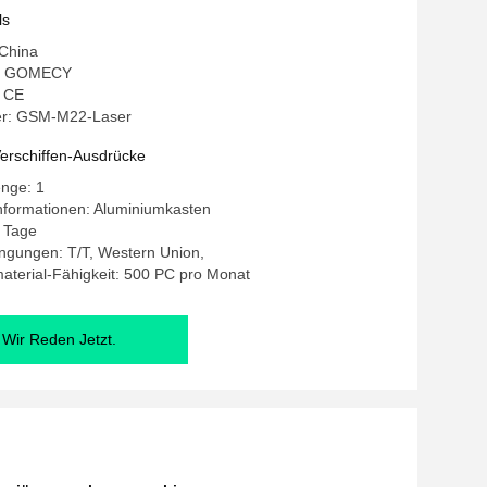
ls
 China
: GOMECY
: CE
r: GSM-M22-Laser
erschiffen-Ausdrücke
enge: 1
nformationen: Aluminiumkasten
7 Tage
ngungen: T/T, Western Union,
terial-Fähigkeit: 500 PC pro Monat
Wir Reden Jetzt.