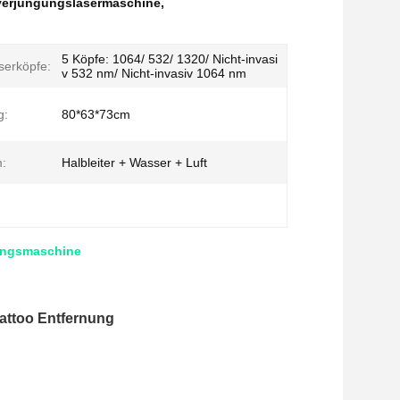
verjüngungslasermaschine
,
5 Köpfe: 1064/ 532/ 1320/ Nicht-invasi
serköpfe:
v 532 nm/ Nicht-invasiv 1064 nm
g:
80*63*73cm
:
Halbleiter + Wasser + Luft
gungsmaschine
attoo Entfernung