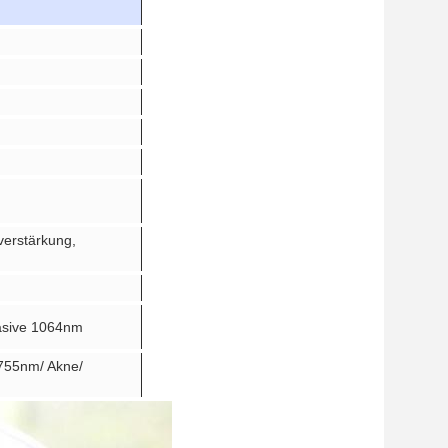
verstärkung,
vasive 1064nm
755nm/ Akne/