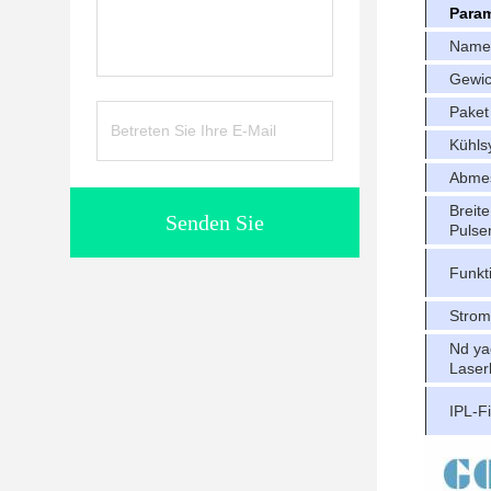
Param
Name
Gewic
Paket
Kühls
Abme
Breit
Senden Sie
Pulse
Funkt
Strom
Nd ya
Laser
IPL-Fi