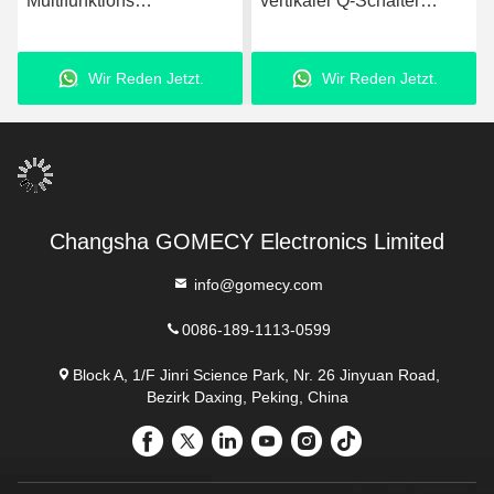
Multifunktions
vertikaler Q-Schalter
Schönheitsmaschine M22
Picosekundenlaser zur
OPT IPL Haarentfernung
Akneentfernung
Wir Reden Jetzt.
Wir Reden Jetzt.
Maschine
Changsha GOMECY Electronics Limited
info@gomecy.com
0086-189-1113-0599
Block A, 1/F Jinri Science Park, Nr. 26 Jinyuan Road,
Bezirk Daxing, Peking, China