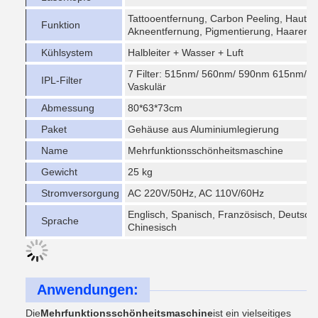
Tattooentfernung, Carbon Peeling, Hautve
Funktion
Akneentfernung, Pigmentierung, Haarentf
Kühlsystem
Halbleiter + Wasser + Luft
7 Filter: 515nm/ 560nm/ 590nm 615nm/ 
IPL-Filter
Vaskulär
Abmessung
80*63*73cm
Paket
Gehäuse aus Aluminiumlegierung
Name
Mehrfunktionsschönheitsmaschine
Gewicht
25 kg
Stromversorgung
AC 220V/50Hz, AC 110V/60Hz
Englisch, Spanisch, Französisch, Deutsch, 
Sprache
Chinesisch
Anwendungen:
Die
Mehrfunktionsschönheitsmaschine
ist ein vielseitiges