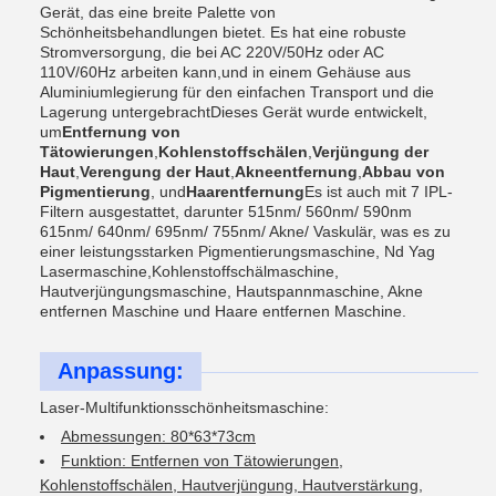
Gerät, das eine breite Palette von
Schönheitsbehandlungen bietet. Es hat eine robuste
Stromversorgung, die bei AC 220V/50Hz oder AC
110V/60Hz arbeiten kann,und in einem Gehäuse aus
Aluminiumlegierung für den einfachen Transport und die
Lagerung untergebrachtDieses Gerät wurde entwickelt,
um
Entfernung von
Tätowierungen
,
Kohlenstoffschälen
,
Verjüngung der
Haut
,
Verengung der Haut
,
Akneentfernung
,
Abbau von
Pigmentierung
, und
Haarentfernung
Es ist auch mit 7 IPL-
Filtern ausgestattet, darunter 515nm/ 560nm/ 590nm
615nm/ 640nm/ 695nm/ 755nm/ Akne/ Vaskulär, was es zu
einer leistungsstarken Pigmentierungsmaschine, Nd Yag
Lasermaschine,Kohlenstoffschälmaschine,
Hautverjüngungsmaschine, Hautspannmaschine, Akne
entfernen Maschine und Haare entfernen Maschine.
Anpassung:
Laser-Multifunktionsschönheitsmaschine:
Abmessungen: 80*63*73cm
Funktion: Entfernen von Tätowierungen,
Kohlenstoffschälen, Hautverjüngung, Hautverstärkung,