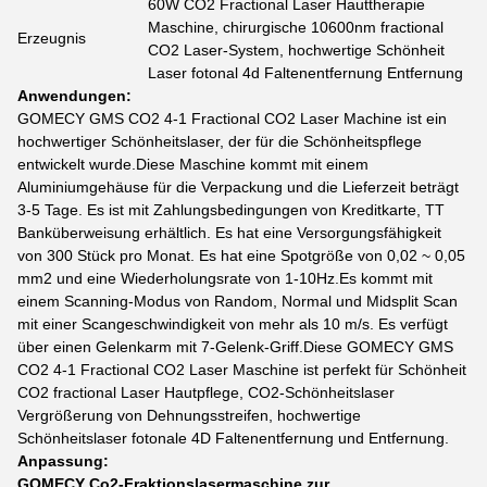
60W CO2 Fractional Laser Hauttherapie
Maschine, chirurgische 10600nm fractional
Erzeugnis
CO2 Laser-System, hochwertige Schönheit
Laser fotonal 4d Faltenentfernung Entfernung
Anwendungen:
GOMECY GMS CO2 4-1 Fractional CO2 Laser Machine ist ein
hochwertiger Schönheitslaser, der für die Schönheitspflege
entwickelt wurde.Diese Maschine kommt mit einem
Aluminiumgehäuse für die Verpackung und die Lieferzeit beträgt
3-5 Tage. Es ist mit Zahlungsbedingungen von Kreditkarte, TT
Banküberweisung erhältlich. Es hat eine Versorgungsfähigkeit
von 300 Stück pro Monat. Es hat eine Spotgröße von 0,02 ~ 0,05
mm2 und eine Wiederholungsrate von 1-10Hz.Es kommt mit
einem Scanning-Modus von Random, Normal und Midsplit Scan
mit einer Scangeschwindigkeit von mehr als 10 m/s. Es verfügt
über einen Gelenkarm mit 7-Gelenk-Griff.Diese GOMECY GMS
CO2 4-1 Fractional CO2 Laser Maschine ist perfekt für Schönheit
CO2 fractional Laser Hautpflege, CO2-Schönheitslaser
Vergrößerung von Dehnungsstreifen, hochwertige
Schönheitslaser fotonale 4D Faltenentfernung und Entfernung.
Anpassung:
GOMECY Co2-Fraktionslasermaschine zur