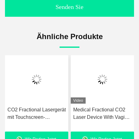
Senden Sie
Ähnliche Produkte
Video
CO2 Fractional Lasergerät
Medical Fractional CO2
e
mit Touchscreen-
Laser Device With Vaginal
Oberfläche für
Probe For Gynecology
fortschrittliche
Rejuvenation Skin