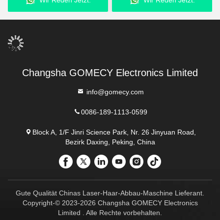
Wir Reden Jetzt.
Wir Reden Jetzt.
t
Hauttherapie,
Tightening And
Faltenentfernung und -
Pigmentation Therapy
straffung
Changsha GOMECY Electronics Limited
info@gomecy.com
0086-189-1113-0599
Block A, 1/F Jinri Science Park, Nr. 26 Jinyuan Road,
Bezirk Daxing, Peking, China
Gute Qualität Chinas Laser-Haar-Abbau-Maschine Lieferant.
Copyright-© 2023-2026 Changsha GOMECY Electronics
Limited . Alle Rechte vorbehalten.