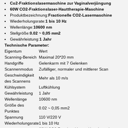
Co2-Fraktionslasermaschine zur Vaginalverjüngung
60W CO2-Fraktionslaser-Hauttherapie-Maschine
Produktbezeichnung:
Fractionelle CO2-Lasermaschine
Wiederholungsrate:
1 bis 10 Hz
Wellenlänge:
10600 nm
Stellgröße:
0.02 ~ 0,05 mm2
Gewährleistung:
1 Jahr
Technische Parameter:
Eigentum
Wert
Scanning-Bereich
Maximal 20*20 mm
Handgriffe
Gelenkarm mit 7 Gelenken
Scannenmodus
Zufälliger, normaler und mittlerer Scan
Geschwindigkeit
Mehr als 10 m/s
des Scannens
Kühlsystem
Luftkühlung
Gewährleistung
1 Jahr
Wellenlänge
10600 nm
Größe des
0.02 ~ 0,05 mm2
Punktes
Spannung
110 V/220 V
Wiederholungsrate
1 bis 10 Hz