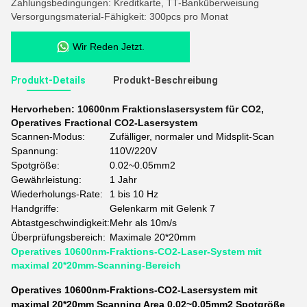
Zahlungsbedingungen: Kreditkarte, TT-Banküberweisung
Versorgungsmaterial-Fähigkeit: 300pcs pro Monat
Wir Reden Jetzt.
Produkt-Details
Produkt-Beschreibung
Hervorheben:
10600nm Fraktionslasersystem für CO2
,
Operatives Fractional CO2-Lasersystem
Scannen-Modus:
Zufälliger, normaler und Midsplit-Scan
Spannung:
110V/220V
Spotgröße:
0.02~0.05mm2
Gewährleistung:
1 Jahr
Wiederholungs-Rate:
1 bis 10 Hz
Handgriffe:
Gelenkarm mit Gelenk 7
Abtastgeschwindigkeit:
Mehr als 10m/s
Überprüfungsbereich:
Maximale 20*20mm
Operatives 10600nm-Fraktions-CO2-Laser-System mit
maximal 20*20mm-Scanning-Bereich
Operatives 10600nm-Fraktions-CO2-Lasersystem mit
maximal 20*20mm Scanning Area 0,02~0,05mm2 Spotgröße