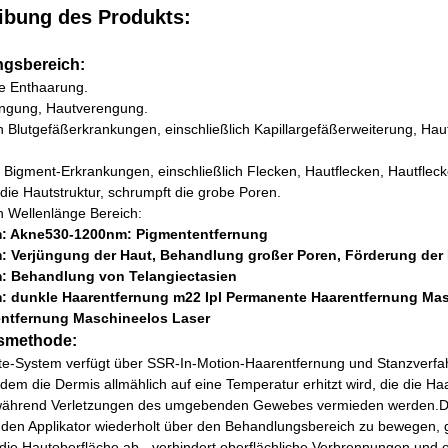
ibung des Produkts:
gsbereich:
e Enthaarung.
üngung, Hautverengung.
n Blutgefäßerkrankungen, einschließlich Kapillargefäßerweiterung, Hau
e Bigment-Erkrankungen, einschließlich Flecken, Hautflecken, Hautfl
die Hautstruktur, schrumpft die grobe Poren.
n Wellenlänge Bereich:
: Akne530-1200nm: Pigmententfernung
 Verjüngung der Haut, Behandlung großer Poren, Förderung der H
: Behandlung von Telangiectasien
 dunkle Haarentfernung m22 Ipl Permanente Haarentfernung Masch
entfernung Maschineelos Laser
tsmethode:
ite-System verfügt über SSR-In-Motion-Haarentfernung und Stanzverfa
ndem die Dermis allmählich auf eine Temperatur erhitzt wird, die die Ha
 während Verletzungen des umgebenden Gewebes vermieden werden.Di
 den Applikator wiederholt über den Behandlungsbereich zu bewegen, 
 die Hautoberfläche ab - verhindert oberflächliche Verbrennungen und 