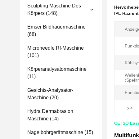
Sculpting Maschine Des
Hervorheb
Körpers
(148)
IPL Haaren
Emser Bildhauermaschine
Anzeig
(68)
Funktio
Microneedle Rf-Maschine
(101)
Kühlsy
Körperanalysatormaschine
Wellen
(11)
(Spekt
Gesichts-Analysator-
Functi
Maschine
(20)
Typ:
Hydra Dermabrasion
Maschine
(14)
CE ISO Las
Nagelbohrgerätmaschine
(15)
Multifun