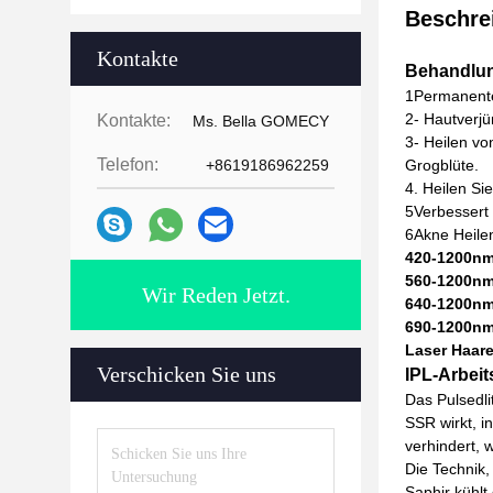
Beschre
Kontakte
Behandlun
1Permanent
2- Hautverj
Kontakte:
Ms. Bella GOMECY
3- Heilen vo
Telefon:
+8619186962259
Grogblüte.
4. Heilen Si
5Verbessert 
6Akne Heile
420-1200nm
560-1200nm:
Wir Reden Jetzt.
640-1200nm
690-1200nm:
Laser Haar
Verschicken Sie uns
IPL-Arbei
Das Pulsedl
SSR wirkt, i
verhindert,
Die Technik,
Saphir kühlt