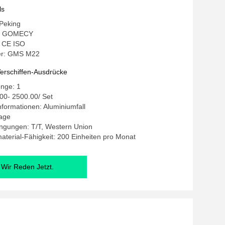
üngungsmaschine
ls
 Peking
: GOMECY
: CE ISO
r: GMS M22
erschiffen-Ausdrücke
enge: 1
00- 2500.00/ Set
formationen: Aluminiumfall
Tage
ngungen: T/T, Western Union
terial-Fähigkeit: 200 Einheiten pro Monat
Wir Reden Jetzt.