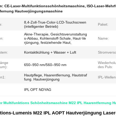
en:
CE-Laser-Multifunktionsschönheitsmaschine
,
ISO-Laser-Mehr
tfernung Hautverjüngungsmaschine
8,4-Zoll-True-Color-LCD-Touchscreen
e:
Paket:
(intelligenter Betrieb)
Akne-Therapie, Gesichtsverunstaltung
n:
s-Abbau, Kohlenstoff-Schale, Haut-Ve
Name:
rjüngung, festziehende Haut,
stem:
Kontaktkühlung + Wasser + Luft
Stromvers
länge
Wiederhol
650–950 nm/560–950 nm
rum):
des Puls:
Hautpflege, Haarentfernung, Hautstraf
on1:
IPL-Wellen
fung. Hautverjüngung
IPL OPT NDYAG
er Multifunktions Schönheitsmaschine M22 IPL Haarentfernung 
ktions-Lumenis M22 IPL AOPT Hautverjüngung Laser