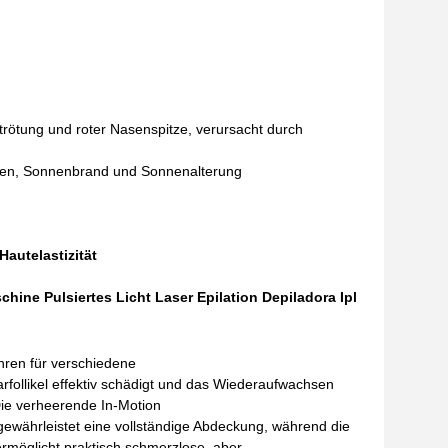
trötung und roter Nasenspitze, verursacht durch
ecken, Sonnenbrand und Sonnenalterung
autelastizität
ine Pulsiertes Licht Laser Epilation Depiladora Ipl
hren für verschiedene
arfollikel effektiv schädigt und das Wiederaufwachsen
e verheerende In-Motion
gewährleistet eine vollständige Abdeckung, während die
ermöglicht praktisch schmerzlose, aber