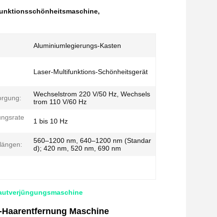
funktionsschönheitsmaschine
,
Aluminiumlegierungs-Kasten
Laser-Multifunktions-Schönheitsgerät
Wechselstrom 220 V/50 Hz, Wechsels
orgung:
trom 110 V/60 Hz
ungsrate
1 bis 10 Hz
560–1200 nm, 640–1200 nm (Standar
längen:
d); 420 nm, 520 nm, 690 nm
Hautverjüngungsmaschine
-Haarentfernung Maschine