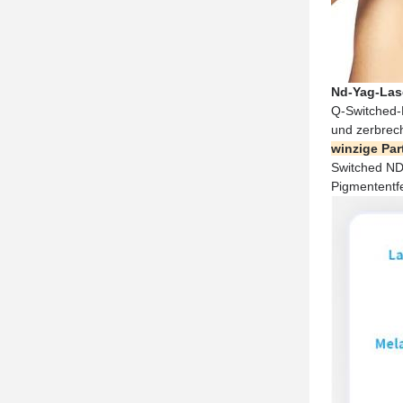
Nd-Yag-Las
Q-Switched-
und zerbrech
winzige Par
Switched ND
Pigmententf