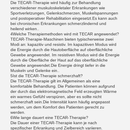
Die TECAR-Therapie wird häufig zur Behandlung
verschiedener muskuloskeletaler Erkrankungen wie
Sportverletzungen, Gelenkschmerzen, Muskelspannungen
und postoperativer Rehabilitation eingesetzt.Es kann auch
bei chronischen Erkrankungen schmerzlindernd und
heilend wirken..
4Welche Therapiemethoden wird mit TECAR angewendet?
TECAR-Therapie-Maschinen bieten typischerweise zwei
Modi an: kapazitiv und resistiv. Im kapazitiven Modus wird
die Energie durch die Hautoberfläche auf oberflächliche
Gewebe angewendet. Im resistiven Modus wird die Energie
durch die Oberfläche der Haut auf das oberflächliche
Gewebe angewendet.Die Energie dringt tiefer in die
Muskeln und Gelenke ein..
5Ist die TECAR-Therapie schmerzhaft?
Die TECAR-Therapie gilt im Allgemeinen als eine
komfortable Behandlung. Die Patienten können aufgrund
der durch das elektromagnetische Feld erzeugten Wärme
ein warmes Gefühl verspüren, aber es sollte nicht
schmerzhaft sein.Die Intensität kann häufig angepasst
werden, um dem Komfort des Patienten gerecht zu
werden.
6Wie lange dauert eine TECAR-Therapie?
Die Dauer einer TECAR-Therapie kann je nach
spezifischer Erkrankung und Zielbereich variieren.