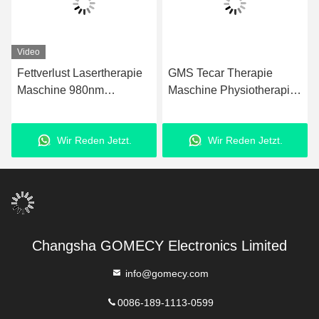
Video
Fettverlust Lasertherapie
GMS Tecar Therapie
Maschine 980nm
Maschine Physiotherapie
Upgraded Laser
zur Rehabilitation
Fettabsaugungsanlage
Abnehmen
Wir Reden Jetzt.
Wir Reden Jetzt.
Changsha GOMECY Electronics Limited
info@gomecy.com
0086-189-1113-0599