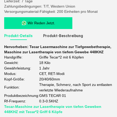
Lieferzeit: 7 Tage
Zahlungsbedingungen: T/T, Western Union
Versorgungsmaterial-Fähigkeit: 200 Einheiten pro Monat
Wir Reden Jetzt.
Produkt-Details
Produkt-Beschreibung
Hervorheben:
Tecar Lasermaschine zur Tiefgewebetherapie
,
Maschine zur Lasertherapie von tiefem Gewebe 448KHZ
Handgriffe:
Griffe Tecar*2 mit 6 Köpfen
Gewicht:
18 Kilo
Gewährleistung:
1 Jahr
Modus:
CET, RET-Modi
Kopf-Größe:
20/40/60mm
Therapie, Schmerz, nach Sport zu entlasten
Funktion:
verletzte Wiederaufnahme
Produktbezeichnung:
GMS TECAR 01
Rf-Frequenz:
0.3-0.5KHZ
Tecar-Maschine zur Lasertherapie von tiefen Geweben
448KHZ mit Tecar*2 Griff 6 Köpfe