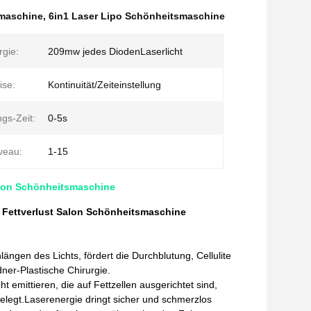
smaschine
,
6in1 Laser Lipo Schönheitsmaschine
rgie:
209mw jedes DiodenLaserlicht
ise:
Kontinuität/Zeiteinstellung
gs-Zeit:
0-5s
veau:
1-15
alon Schönheitsmaschine
 Fettverlust Salon Schönheitsmaschine
ngen des Lichts, fördert die Durchblutung, Cellulite
dner-Plastische Chirurgie.
 emittieren, die auf Fettzellen ausgerichtet sind,
elegt.Laserenergie dringt sicher und schmerzlos