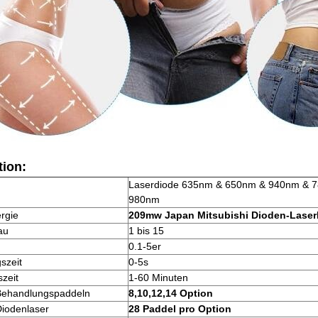
tion:
Laserdiode 635nm & 650nm & 940nm & 
980nm
rgie
209mw Japan Mitsubishi Dioden-Laser
au
1 bis 15
0.1-5er
szeit
0-5s
zeit
1-60 Minuten
Behandlungspaddeln
8,10,12,14 Option
Diodenlaser
28 Paddel pro Option