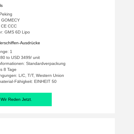
tsmaschine
ls
 Peking
: GOMECY
g: CE CCC
r: GMS 6D Lipo
erschiffen-Ausdrücke
enge: 1
80 to USD 3499/ unit
nformationen: Standardverpackung
bis 8 Tage
ngungen: L/C, T/T, Western Union
terial-Fähigkeit: EINHEIT 50
Wir Reden Jetzt.