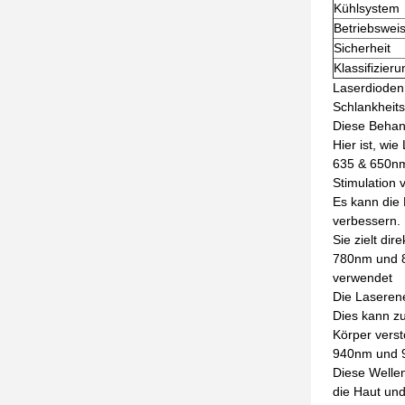
Kühlsystem
Betriebswei
Sicherheit
Klassifizieru
Laserdioden
Schlankheit
Diese Behand
Hier ist, wi
635 & 650nm
Stimulation 
Es kann die 
verbessern.
Sie zielt di
780nm und 8
verwendet
Die Laserene
Dies kann zu
Körper verst
940nm und 9
Diese Wellen
die Haut und