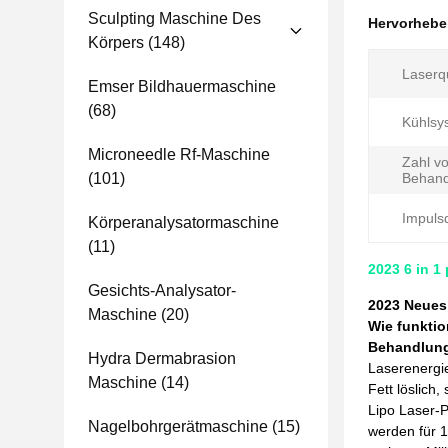
Sculpting Maschine Des
Hervorheb
Körpers
(148)
Laserqu
Emser Bildhauermaschine
(68)
Kühlsy
Microneedle Rf-Maschine
Zahl v
(101)
Behand
Impuls
Körperanalysatormaschine
(11)
2023 6 in 1
Gesichts-Analysator-
2023 Neues
Maschine
(20)
Wie funktio
Behandlung
Hydra Dermabrasion
Laserenergie
Maschine
(14)
Fett löslich,
Lipo Laser-P
Nagelbohrgerätmaschine
(15)
werden für 1