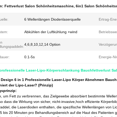
en:
Fettverlust Salon Schönheitsmaschine
,
6in1 Salon Schönheit
elle:
6 Wellenlängen Diodenlaserquelle
Ertrag-Ene
stem:
Abkühlen der Luftkühlung +wind
Betriebswe
on
4,6,8,10,12,14 Option
Verzögerun
lungspaddeln:
dauer:
0.1-5s
Energie-Ni
 professionelle Laser-Lipo-Körperschlankung Bauchfettverlust S
 Design 6 in 1 Professionelle Laser-Lipo Körper Abnehmen Bauch
niert der Lipo-Laser? (Prinzip)
sprinzip:
, um Fett zu verbrennen, das Zielgewebe absorbiert bestimmte Wellenlä
 so dass die Wirkung von sicher, nicht-invasive,hoch effiziente Körperbil
addel, die Laserdioden enthalten, die spezifische Wellenlängen von Licht
5 bis 20 Minuten pro Behandlungsbereich auf die Haut des Patienten g