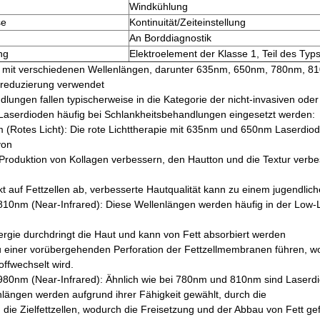
Windkühlung
se
Kontinuität/Zeiteinstellung
An Borddiagnostik
ng
Elektroelement der Klasse 1, Teil des Typ
 mit verschiedenen Wellenlängen, darunter 635nm, 650nm, 780nm, 8
sreduzierung verwendet
lungen fallen typischerweise in die Kategorie der nicht-invasiven oder
e Laserdioden häufig bei Schlankheitsbehandlungen eingesetzt werden:
 (Rotes Licht): Die rote Lichttherapie mit 635nm und 650nm Laserdio
von
Produktion von Kollagen verbessern, den Hautton und die Textur verb
rekt auf Fettzellen ab, verbesserte Hautqualität kann zu einem jugendli
10nm (Near-Infrared): Diese Wellenlängen werden häufig in der Low-L
rgie durchdringt die Haut und kann von Fett absorbiert werden
 einer vorübergehenden Perforation der Fettzellmembranen führen, wo
offwechselt wird.
80nm (Near-Infrared): Ähnlich wie bei 780nm und 810nm sind Laserdio
längen werden aufgrund ihrer Fähigkeit gewählt, durch die
 die Zielfettzellen, wodurch die Freisetzung und der Abbau von Fett ge