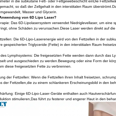
imeter in die subkutane Fett- oder Fettgewebeschicht einDie Fettzel
gemacht, so daß der Zellgehalt in den interstitalen Raum überströmt.Das
umgewandelt, Wasser und Glycerin.
e Anwendung von 6D Lipo Laser?
rapie: Das 6D-Lipolasersystem verwendet Niedriglevellaser, um eine spe
ingt, ohne Schäden zu verursachen.Diese Laser werden direkt auf die 
ttzellen: Die 6D-Lipo-Laserenergie wird von den Fettzellen in der subku
re gespeicherten Triglyceride (Fette) in den interstitialen Raum freisetz
g des Lymphsystems: Die freigesetzten Fette werden dann durch das L
selt und ausgeschieden zu werden.Bewegung oder eine Form der körper
m diese freigesetzten Fette zu verbrennen.
ng der Fettzellen: Wenn die Fettzellen ihren Inhalt freisetzen, schrump
 der Fettzellen,die zu einem schlankeren Erscheinungsbild in den be
härfung: Einige 6D-Lipo-Laser-Geräte enthalten auch Hautverschärfung
uktion stimulieren,Das führt zu festerer und engerer Haut in den beha