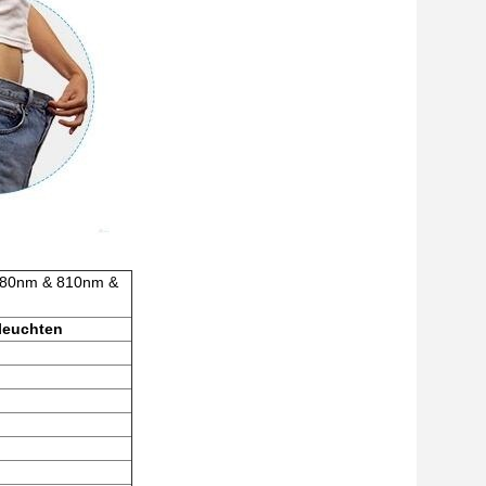
780nm & 810nm &
leuchten