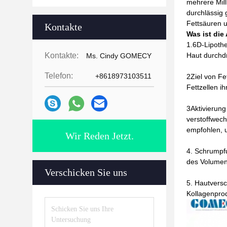
mehrere Mill
durchlässig 
Fettsäuren 
Kontakte
Was ist di
1.6D-Lipothe
Kontakte:
Haut durchdr
Ms. Cindy GOMECY
Telefon:
+8618973103511
2Ziel von Fe
Fettzellen ih
3Aktivierun
verstoffwech
empfohlen, u
Wir Reden Jetzt.
4. Schrumpfu
des Volumens
Verschicken Sie uns
5. Hautversc
Kollagenprod