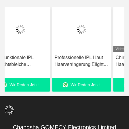
Video
Professionelle IPL Haut
China Home IPL Laser-
Haarverringerung Elight
Haarentfernung Maschine
Maschine für Akne und
Permanente
Pigmententfernung
Haarentfernung
Wir Reden Jetzt.
Wir Reden Jetzt.
Schönheitsmaschine
Changsha GOMECY Electronics Limited