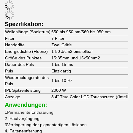
Spezifikation:
Wellenlänge (Spektrum)
650 bis 950 nm/560 bis 950 nm
Filter
7 Filter
Handgriffe
Zwei Griffe
Energiedichte (Fluenz)
1-50 J/cm2 einstellbar
Größe des Punktes
15*35mm und 15x50mm2
Dauer des Puls
1 bis 15 ms
Puls
Einzigartig
Wiederholungsrate des
1 bis 10 Hz
Puls
IPL Spitzenleistung
2000 W
Anzeige
8.4" True Color LCD Touchscreen ((Intellig
Anwendungen:
1Permanente Enthaarung
2. Hautverjüngung
3Verringerung der pigmentartigen Läsionen
4. Faltenentfernung