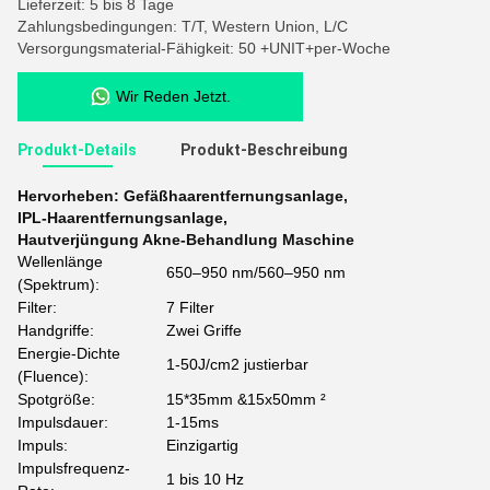
Lieferzeit: 5 bis 8 Tage
Zahlungsbedingungen: T/T, Western Union, L/C
Versorgungsmaterial-Fähigkeit: 50 +UNIT+per-Woche
Wir Reden Jetzt.
Produkt-Details
Produkt-Beschreibung
Hervorheben:
Gefäßhaarentfernungsanlage
,
IPL-Haarentfernungsanlage
,
Hautverjüngung Akne-Behandlung Maschine
Wellenlänge
650–950 nm/560–950 nm
(Spektrum):
Filter:
7 Filter
Handgriffe:
Zwei Griffe
Energie-Dichte
1-50J/cm2 justierbar
(Fluence):
Spotgröße:
15*35mm &15x50mm ²
Impulsdauer:
1-15ms
Impuls:
Einzigartig
Impulsfrequenz-
1 bis 10 Hz