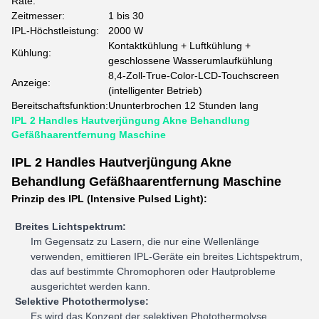
Rate:
Zeitmesser:
1 bis 30
IPL-Höchstleistung:
2000 W
Kontaktkühlung + Luftkühlung +
Kühlung:
geschlossene Wasserumlaufkühlung
8,4-Zoll-True-Color-LCD-Touchscreen
Anzeige:
(intelligenter Betrieb)
Bereitschaftsfunktion:
Ununterbrochen 12 Stunden lang
IPL 2 Handles Hautverjüngung Akne Behandlung
Gefäßhaarentfernung Maschine
IPL 2 Handles Hautverjüngung Akne
Behandlung Gefäßhaarentfernung Maschine
Prinzip des IPL (Intensive Pulsed Light):
Breites Lichtspektrum:
Im Gegensatz zu Lasern, die nur eine Wellenlänge
verwenden, emittieren IPL-Geräte ein breites Lichtspektrum,
das auf bestimmte Chromophoren oder Hautprobleme
ausgerichtet werden kann.
Selektive Photothermolyse:
Es wird das Konzept der selektiven Photothermolyse