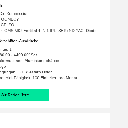
ngen
ls
 Die Kommission
: GOMECY
: CE ISO
r: GMS M02 Vertikal 4 IN 1 IPL+SHR+ND YAG+Diode
erschiffen-Ausdrücke
enge: 1
80.00 - 4400.00/ Set
nformationen: Aluminiumgehäuse
Tage
ngungen: T/T, Western Union
terial-Fähigkeit: 100 Einheiten pro Monat
Wir Reden Jetzt.