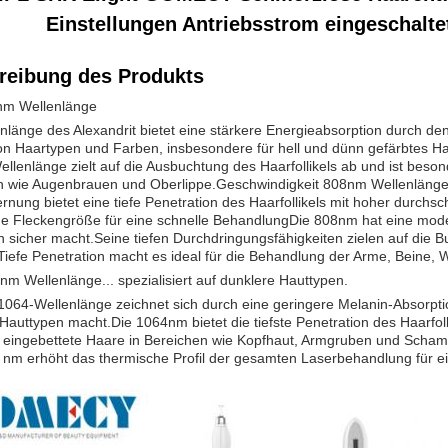
Einstellungen Antriebsstrom eingeschalte
reibung des Produkts
nm Wellenlänge
nlänge des Alexandrit bietet eine stärkere Energieabsorption durch den
on Haartypen und Farben, insbesondere für hell und dünn gefärbtes Haa
lenlänge zielt auf die Ausbuchtung des Haarfollikels ab und ist beson
n wie Augenbrauen und Oberlippe.Geschwindigkeit 808nm Wellenlänge D
rnung bietet eine tiefe Penetration des Haarfollikels mit hoher durchs
e Fleckengröße für eine schnelle BehandlungDie 808nm hat eine moder
 sicher macht.Seine tiefen Durchdringungsfähigkeiten zielen auf die B
efe Penetration macht es ideal für die Behandlung der Arme, Beine, 
m Wellenlänge... spezialisiert auf dunklere Hauttypen.
064-Wellenlänge zeichnet sich durch eine geringere Melanin-Absorptio
Hauttypen macht.Die 1064nm bietet die tiefste Penetration des Haarfollik
ef eingebettete Haare in Bereichen wie Kopfhaut, Armgruben und Scha
nm erhöht das thermische Profil der gesamten Laserbehandlung für ei