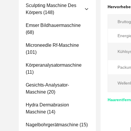
Sculpting Maschine Des
Hervorheb
Körpers
(148)
Bruttog
Emser Bildhauermaschine
(68)
Energi
Microneedle Rf-Maschine
Kühlsy
(101)
Körperanalysatormaschine
Packun
(11)
Wellen
Gesichts-Analysator-
Maschine
(20)
Haarentfern
Hydra Dermabrasion
Maschine
(14)
Nagelbohrgerätmaschine
(15)