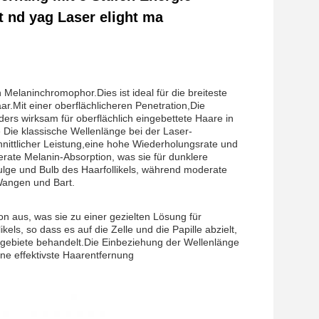
t nd yag Laser elight ma
 Melaninchromophor.Dies ist ideal für die breiteste
r.Mit einer oberflächlicheren Penetration,Die
ders wirksam für oberflächlich eingebettete Haare in
ie klassische Wellenlänge bei der Laser-
chnittlicher Leistung,eine hohe Wiederholungsrate und
ate Melanin-Absorption, was sie für dunklere
ulge und Bulb des Haarfollikels, während moderate
Wangen und Bart.
n aus, was sie zu einer gezielten Lösung für
els, so dass es auf die Zelle und die Papille abzielt,
mgebiete behandelt.Die Einbeziehung der Wellenlänge
ne effektivste Haarentfernung