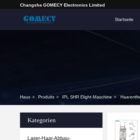
Changsha GOMECY Electronics Limited
Startseite
Haus
>
Produits
>
IPL SHR Elight-Maschine
>
Haarentfe
Kategorien
Laser-Haar-Abbau-