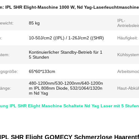
en:
IPL SHR Elight-Maschine 1000 W
,
Nd Yag-Laserleuchtmaschine
IPL-
ewicht:
85 kg
Antriebslei
e:
10-50J/cm2 ((IPL) / 1-26J/cm2 ((SHR)
Häufigkeit:
Kontinuierlicher Standby-Betrieb für 1
stem:
Kühlsystem
5 Stunden
gsgröße:
65*60*133cm
Arbeitsmod
480-1200nm/530-1200nm/640-1200n
länge:
m IPL 808nm Diode, 532/1064/1320n
Haut-Abküh
m Nd Yag
ung IPL SHR Elight Maschine Schaltete Nd Yag Laser mit 5 Stufen
IPL SHR Elight GOMECY Schmerzlose Haarentfe