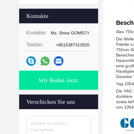
Kontakte
Besch
Alex 755
Kontakte:
Ms. Shine GOMECY
Die Welle
Palette v
Telefon:
+8615387312820
755nm-Wel
Bereiche
Haarentfe
eine groß
Hauttypen
Gewebe Ti
Wir Reden Jetzt.
Yag 1064n
Die YAG 1
dunklere 
Verschicken Sie uns
sowie ti
von 1064 