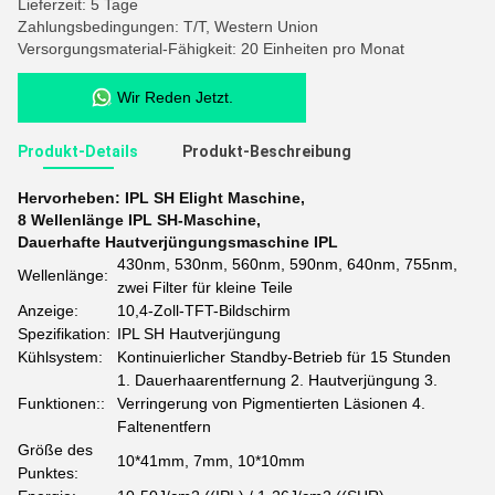
Lieferzeit: 5 Tage
Zahlungsbedingungen: T/T, Western Union
Versorgungsmaterial-Fähigkeit: 20 Einheiten pro Monat
Wir Reden Jetzt.
Produkt-Details
Produkt-Beschreibung
Hervorheben:
IPL SH Elight Maschine
,
8 Wellenlänge IPL SH-Maschine
,
Dauerhafte Hautverjüngungsmaschine IPL
430nm, 530nm, 560nm, 590nm, 640nm, 755nm,
Wellenlänge:
zwei Filter für kleine Teile
Anzeige:
10,4-Zoll-TFT-Bildschirm
Spezifikation:
IPL SH Hautverjüngung
Kühlsystem:
Kontinuierlicher Standby-Betrieb für 15 Stunden
1. Dauerhaarentfernung 2. Hautverjüngung 3.
Funktionen::
Verringerung von Pigmentierten Läsionen 4.
Faltenentfern
Größe des
10*41mm, 7mm, 10*10mm
Punktes: