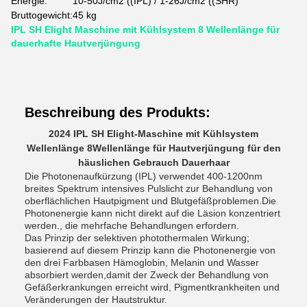
Energie:
10-50J/cm2 ((IPL) / 1-26J/cm2 ((SHR)
Bruttogewicht:
45 kg
IPL SH Elight Maschine mit Kühlsystem 8 Wellenlänge für
dauerhafte Hautverjüngung
Beschreibung des Produkts:
2024 IPL SH Elight-Maschine mit Kühlsystem
Wellenlänge 8Wellenlänge für Hautverjüngung für den
häuslichen Gebrauch Dauerhaar
Die Photonenaufkürzung (IPL) verwendet 400-1200nm
breites Spektrum intensives Pulslicht zur Behandlung von
oberflächlichen Hautpigment und Blutgefäßproblemen.Die
Photonenergie kann nicht direkt auf die Läsion konzentriert
werden., die mehrfache Behandlungen erfordern.
Das Prinzip der selektiven photothermalen Wirkung;
basierend auf diesem Prinzip kann die Photonenergie von
den drei Farbbasen Hämoglobin, Melanin und Wasser
absorbiert werden,damit der Zweck der Behandlung von
Gefäßerkrankungen erreicht wird, Pigmentkrankheiten und
Veränderungen der Hautstruktur.