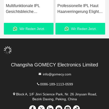
Multifunktionale IPL
Professionelle IPL Haut
Chi
Gesichtsbleiche
Haarverringerung Elight
Ha
Faltenentfernung
Maschine für Akne und
Pe
Maschine für
Pigmententfernung
Haa
Wir Reden Jetzt.
Wir Reden Jetzt.
Haarentfernung und
Sc
Hautverjüngung
Changsha GOMECY Electronics Limited
info@gomecy.com
0086-189-1113-0599
Block A, 1/F Jinri Science Park, Nr. 26 Jinyuan Road,
Bezirk Daxing, Peking, China