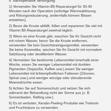
4. Nachoperative Versorgung:
1) Verwenden Sie Vitamin-B5-Reparaturgel für 30-40
Minuten nach der Operation (sofortige Wärmeablösung
und Rötungsreduzierung, andernfalls können Blasen
entstehen).
2) Bevor die Kruste abfällt, füllen und reparieren Sie viel mit
Vitamin B5-Reparaturgel zweimal täglich.
3) Wenn es eine Kruste gibt, waschen Sie Ihr Gesicht nicht
mit rohem Wasser, bevor Sie die Kruste entfernen,
verwenden Sie kein Gesichtsreinigungsmittel, verwenden
Sie keine Kosmetika, wischen Sie Ihr Gesicht mit normalem
Salzlösung oder destilliertem Wasser.
4) Vermeiden Sie bestimmte Lebensmittel innerhalb einer
Woche, essen Sie weniger Lebensmittel mit dunklen
Pigmenten (Sojasoße, Kaffee usw.),essen Sie weniger
Lebensmittel mit lichtempfindlichen Faktoren (Zitronen,
Spinat usw.),und weniger würzige oder stimulierende
Meeresfrüchte essen.
5) Achten Sie auf Sonnenschutz und setzen Sie sich
während der Behandlung nicht der Sonne aus (z. B.
Sonnenbaden, Rafting usw.).
6) Es ist verboten, Keratin-Peeling-Produkte wie Tretinoin
und Fruchtsäure zu verwenden.