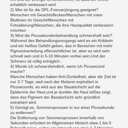
erheblich verbessert wird.
2) Wer ist für die DPL-Fotoverjüngung geeignet?
Menschen mit Gesichtsflecken/Menschen mit roten
Blutlinien im Gesicht/Menschen mit
Fotoalterung/Menschen, die ihre Hautqualität verbessern
möchten
3) Wird die Picosekundenbehandlung schmerzhaft sein?
Während des Behandlungsvorgangs wird es ein Kribbeln
und ein heißes Gefühl geben, das in Bereichen mit mehr
Pigmentverteilung offensichtlicher ist, aber es wird sehr
schnell sein und in 5-10 Minuten vorbei sein,Und der
Schmerz ist völlig erträglich..
4) Werde ich schwarzfeindlich, wenn ich Picosecond
mache?
Manche Menschen haben Anti-Dunkelheit, aber die Zeit ist
nur 3-7 Tage, weil nach der Melanin explodiert in
Picoseconds, es wird aus der Basalschicht auf die
Epidermis der Haut,und je dunkler die Haut istDas zeigt,
dass das Pigment der Basalschicht sehr gründlich
extrahiert wird.
5) Genügt es, Sommersprossen in nur einer Picosekunde
zu entfernen?
Die Entfernung von Sommersprossen innerhalb von
Sekunden erfordert im Allgemeinen klinisch etwa 1 bis 5