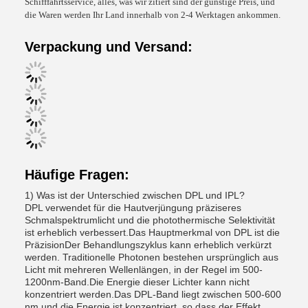
Schifffahrtsservice, alles, was wir zitiert sind der günstige Preis, und
die Waren werden Ihr Land innerhalb von 2-4 Werktagen ankommen.
Verpackung und Versand:
Häufige Fragen:
1) Was ist der Unterschied zwischen DPL und IPL?
DPL verwendet für die Hautverjüngung präziseres
Schmalspektrumlicht und die photothermische Selektivität
ist erheblich verbessert.Das Hauptmerkmal von DPL ist die
PräzisionDer Behandlungszyklus kann erheblich verkürzt
werden. Traditionelle Photonen bestehen ursprünglich aus
Licht mit mehreren Wellenlängen, in der Regel im 500-
1200nm-Band.Die Energie dieser Lichter kann nicht
konzentriert werden.Das DPL-Band liegt zwischen 500-600
nm und die Energie ist konzentriert, so dass der Effekt