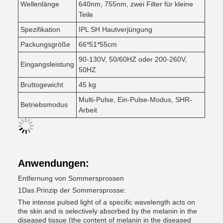
Wellenlänge
640nm, 755nm, zwei Filter für kleine
Teile
Spezifikation
IPL SH Hautverjüngung
Packungsgröße
66*51*55cm
90-130V, 50/60HZ oder 200-260V,
Eingangsleistung
50HZ
Bruttogewicht
45 kg
Multi-Pulse, Ein-Pulse-Modus, SHR-
Betriebsmodus
Arbeit
Anwendungen:
Entfernung von Sommersprossen
1Das Prinzip der Sommersprosse:
The intense pulsed light of a specific wavelength acts on
the skin and is selectively absorbed by the melanin in the
diseased tissue (the content of melanin in the diseased