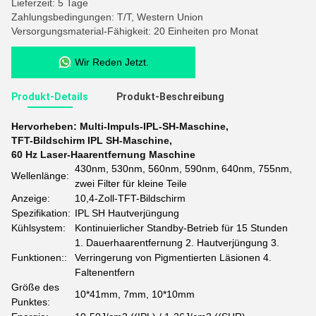
Lieferzeit: 5 Tage
Zahlungsbedingungen: T/T, Western Union
Versorgungsmaterial-Fähigkeit: 20 Einheiten pro Monat
Wir Reden Jetzt.
Produkt-Details
Produkt-Beschreibung
Hervorheben:
Multi-Impuls-IPL-SH-Maschine
,
TFT-Bildschirm IPL SH-Maschine
,
60 Hz Laser-Haarentfernung Maschine
430nm, 530nm, 560nm, 590nm, 640nm, 755nm,
Wellenlänge:
zwei Filter für kleine Teile
Anzeige:
10,4-Zoll-TFT-Bildschirm
Spezifikation:
IPL SH Hautverjüngung
Kühlsystem:
Kontinuierlicher Standby-Betrieb für 15 Stunden
1. Dauerhaarentfernung 2. Hautverjüngung 3.
Funktionen::
Verringerung von Pigmentierten Läsionen 4.
Faltenentfern
Größe des
10*41mm, 7mm, 10*10mm
Punktes: