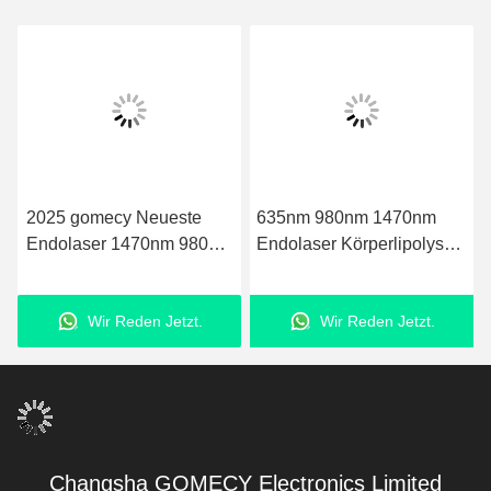
2025 gomecy Neueste
635nm 980nm 1470nm
Endolaser 1470nm 980nm
Endolaser Körperlipolyse
Diodenlaser
Fettabbau Mikrochirurgie
Gesichtsstraffung
Fettabbau Körperkontur
Wir Reden Jetzt.
Wir Reden Jetzt.
Fettabsaugungsmaschine
und Hautverengung mit
Präzisionslasertechnologie
Changsha GOMECY Electronics Limited