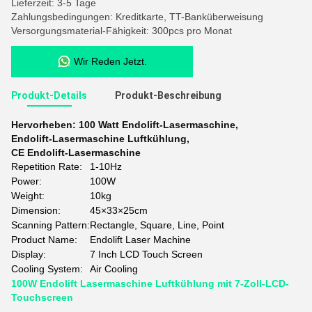
Lieferzeit: 3-5 Tage
Zahlungsbedingungen: Kreditkarte, TT-Banküberweisung
Versorgungsmaterial-Fähigkeit: 300pcs pro Monat
Wir Reden Jetzt.
Produkt-Details
Produkt-Beschreibung
Hervorheben:
100 Watt Endolift-Lasermaschine
,
Endolift-Lasermaschine Luftkühlung
,
CE Endolift-Lasermaschine
Repetition Rate:
1-10Hz
Power:
100W
Weight:
10kg
Dimension:
45×33×25cm
Scanning Pattern:
Rectangle, Square, Line, Point
Product Name:
Endolift Laser Machine
Display:
7 Inch LCD Touch Screen
Cooling System:
Air Cooling
100W Endolift Lasermaschine Luftkühlung mit 7-Zoll-LCD-
Touchscreen