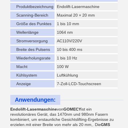
Produktbezeichnung
Endolift-Lasermaschine
Scanning-Bereich
Maximal 20 × 20 mm
Größe des Punktes
1 bis 10 mm
Wellenlänge
1064 nm
Stromversorgung
AC110V/220V
Breite des Pulsens
10 bis 400 ms
Wiederholungsrate
1 bis 10 Hz
Macht
100 W
Kühlsystem
Luftkühlung
Anzeige
7-Zoll-LCD-Touchscreen
Anwendungen:
Endolift-Lasermaschine
von
GOMECY
ist ein
revolutionäres Gerät, das 1470nm und 980nm Fasern
kombiniert, um erstaunliche Gesichtslifting-Ergebnisse zu
erzielen.mit einer Breite von mehr als 20 mm,. Die
GMS