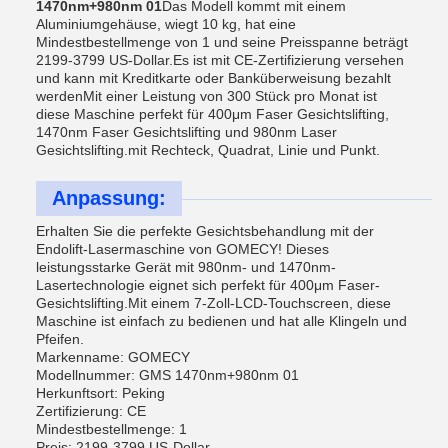
1470nm+980nm 01
Das Modell kommt mit einem
Aluminiumgehäuse, wiegt 10 kg, hat eine
Mindestbestellmenge von 1 und seine Preisspanne beträgt
2199-3799 US-Dollar.Es ist mit CE-Zertifizierung versehen
und kann mit Kreditkarte oder Banküberweisung bezahlt
werdenMit einer Leistung von 300 Stück pro Monat ist
diese Maschine perfekt für 400μm Faser Gesichtslifting,
1470nm Faser Gesichtslifting und 980nm Laser
Gesichtslifting.mit Rechteck, Quadrat, Linie und Punkt.
Anpassung:
Erhalten Sie die perfekte Gesichtsbehandlung mit der
Endolift-Lasermaschine von GOMECY! Dieses
leistungsstarke Gerät mit 980nm- und 1470nm-
Lasertechnologie eignet sich perfekt für 400μm Faser-
Gesichtslifting.Mit einem 7-Zoll-LCD-Touchscreen, diese
Maschine ist einfach zu bedienen und hat alle Klingeln und
Pfeifen.
Markenname: GOMECY
Modellnummer: GMS 1470nm+980nm 01
Herkunftsort: Peking
Zertifizierung: CE
Mindestbestellmenge: 1
Preis: 2199-3799 US-Dollar