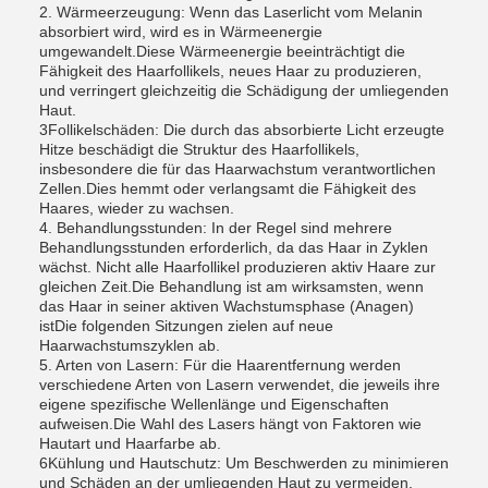
2. Wärmeerzeugung: Wenn das Laserlicht vom Melanin
absorbiert wird, wird es in Wärmeenergie
umgewandelt.Diese Wärmeenergie beeinträchtigt die
Fähigkeit des Haarfollikels, neues Haar zu produzieren,
und verringert gleichzeitig die Schädigung der umliegenden
Haut.
3Follikelschäden: Die durch das absorbierte Licht erzeugte
Hitze beschädigt die Struktur des Haarfollikels,
insbesondere die für das Haarwachstum verantwortlichen
Zellen.Dies hemmt oder verlangsamt die Fähigkeit des
Haares, wieder zu wachsen.
4. Behandlungsstunden: In der Regel sind mehrere
Behandlungsstunden erforderlich, da das Haar in Zyklen
wächst. Nicht alle Haarfollikel produzieren aktiv Haare zur
gleichen Zeit.Die Behandlung ist am wirksamsten, wenn
das Haar in seiner aktiven Wachstumsphase (Anagen)
istDie folgenden Sitzungen zielen auf neue
Haarwachstumszyklen ab.
5. Arten von Lasern: Für die Haarentfernung werden
verschiedene Arten von Lasern verwendet, die jeweils ihre
eigene spezifische Wellenlänge und Eigenschaften
aufweisen.Die Wahl des Lasers hängt von Faktoren wie
Hautart und Haarfarbe ab.
6Kühlung und Hautschutz: Um Beschwerden zu minimieren
und Schäden an der umliegenden Haut zu vermeiden,