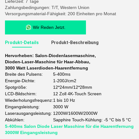
Lieferzeit: 7 Tage
Zahlungsbedingungen: T/T, Western Union
Versorgungsmaterial-Fähigkeit: 200 Einheiten pro Monat
Wir Reden Jetzt.
Produkt-Details
Produkt-Beschreibung
Hervorheben:
Salon-Diodenlasermaschine
,
Dioden-Laser-Maschine für Haar-Abbau
,
3000 Watt Laserdioden-Haarentfernung
Breite des Pulsens:
5-400ms
Energie-Dichte:
1-200J/cm2
Spotgröße:
12*24mm/12*28mm
LCD-Bildschirm:
12 Zoll 4K-Touch Screen
Wiederholungsfrequenz:
1 bis 10 Hz
Eingangsleistung:
3000 W
Laserausgangsleistung:
1200W/1600W/2000W
Abkühlen:
Sapphire Touch-Kühlung: -5 °C bis 5 °C
5-400ms Salon Diode Laser Maschine für die Haarentfernung
3000W Eingangsleistung