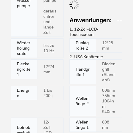
Wasser
pumpe
pumpe
,
geräus
chfrei
Anwendungen:
und
lange
1. 12-Zoll-LCD-
Zeit
Touchscreen
Wieder
Punktg
12*28
bis zu
holung
röße 2
mm
10 Hz
srate
2. USA Kohärente
Flecke
Dioden
12*24
ngröße
Handgr
griff
mm
1
iffe 1
(Stand
ard)
Energi
1 bis
808nm
e
200 j
755nm
Wellenl
1064n
änge 2
m
940nm
12-
Wellenl
808
Betrieb
Zoll-
änge 1
nm
sschnit
LCD-