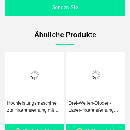
Senden Sie
Ähnliche Produkte
Hochleistungsmaschine
Drei-Wellen-Dioden-
zur Haarentfernung mit
Laser-Haarentfernung
Diodenlaser 755nm
dauerhaft 10-400ms
808nm 1064nm 3
Pulsdauer 1-10Hz