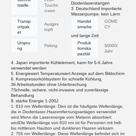
Diodenlaserstangen
tstelle
Touchs
3. Deutschland importierte
creen
Wasserpumpe, kein Lärm
Transp
Handel
GOME
Ausges
ortpak
smarke
CY
topft
et
und lange Zeit
Urspru
Produk
Peking
50000/
ng
tionska
Jahr
pazität
4. Japan importierte Kühlelement, kann für 5-6 Jahre
verwendet werden
5. Energiewert Temperaturwert Anzeige auf dem Bildschirm
6. Kompressorkühlsystem für schnelle Kühlung,
36 Arbeitsstunden ohne Unterbrechung
7Schnelle, sichere, nicht-invasive und zuverlässige
Behandlung
8. starke Energie 1-200J
1. 810 nm Wellenlänge: Dies ist die häufigste Wellenlänge,
die in Diodenlaser-Haarentfernungsanlagen verwendet
wird.Wenn die Laserenergie vom Melanin absorbiert
wirdDie Wellenlänge von 810 nm ist für Personen mit hell-
bis mittlerem Hautton und dunkleren Haaren wirksam.
2. 755 nm Wellenlänge: Diese Wellenlänge befindet sich im