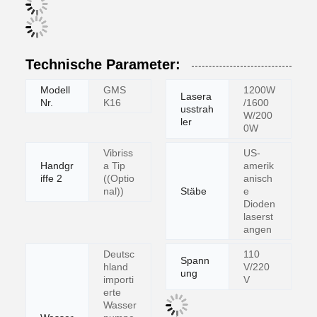
Technische Parameter:
Modell
GMS
1200W
Lasera
Nr.
K16
/1600
usstrah
W/200
ler
0W
Vibriss
US-
Handgr
a Tip
amerik
iffe 2
((Optio
anisch
nal))
Stäbe
e
Dioden
laserst
angen
Deutsc
110
Spann
hland
V/220
ung
importi
V
erte
Wasser