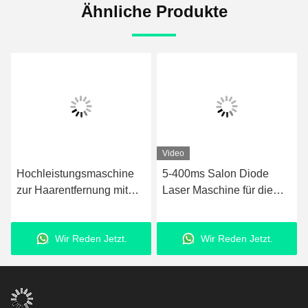
Ähnliche Produkte
Video
Hochleistungsmaschine
5-400ms Salon Diode
zur Haarentfernung mit
Laser Maschine für die
Diodenlaser 755nm
Haarentfernung 3000W
808nm 1064nm 3
Eingangsleistung
Wir Reden Jetzt.
Wir Reden Jetzt.
Wellenlänge