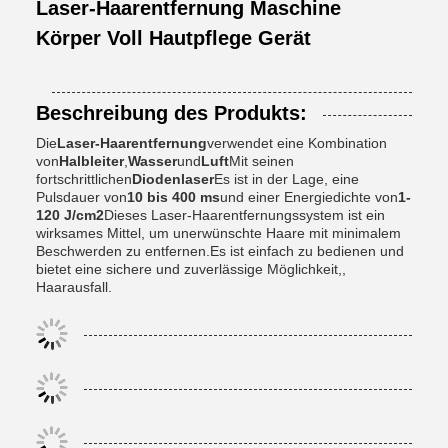
Laser-Haarentfernung Maschine
Körper Voll Hautpflege Gerät
Beschreibung des Produkts:
Die
Laser-Haarentfernung
verwendet eine Kombination
von
Halbleiter
,
Wasser
und
Luft
Mit seinen
fortschrittlichen
Diodenlaser
Es ist in der Lage, eine
Pulsdauer von
10 bis 400 ms
und einer Energiedichte von
1-
120 J/cm2
Dieses Laser-Haarentfernungssystem ist ein
wirksames Mittel, um unerwünschte Haare mit minimalem
Beschwerden zu entfernen.Es ist einfach zu bedienen und
bietet eine sichere und zuverlässige Möglichkeit,,
Haarausfall.