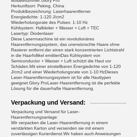
Modellnummer:
Glory Pro
Herkunftsort: Peking, China
Produktbezeichnung: Laserhaarentferner
Energiedichte: 1-120 J/cm2
Wiederholungsrate des Pulses: 1-10 Hz
Kühlsystem: Halbleiter + Wasser + Luft + TEC
Lasertyp: Diodenlaser
Diese Lasermaschine ist ein revolutionäres
Haarentfernungssystem, das unerwünschte Haare ohne
Rasierer entfernt.der einen stark konzentrierten Lichtstrahl
in die Haarfollikel emittiertDas Kühlsystem von
Semiconductor + Wasser + Luft schützt die Haut vor
Schäden.Mit einer einstellbaren Energiedichte von 1-120
J/cm2 und einer Wiederholungsrate von 1-10 HzDieses
Laser-Haarentfernungssystem ist für alle Hauttypen
geeignet.
Glory Pro
Laser-Haarentfernung ist die perfekte
Lösung für die dauerhafte Haarentfernung.
Verpackung und Versand:
Verpackung und Versand für Laser-
Haarentfernungsanlage:
Wir verpacken die Laser-Haarentfernung in einem
verstärkten Karton und versenden sie mit einem
zuverlässigen Kurierdienst.Wir haben auch Anweisungen