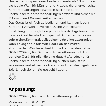
Haarentfernung.mit einer Breite von mehr als 10 mm,Es ist
die ideale Wahl für Männer und Frauen, die unerwünschte
Körperbehaarungen loswerden wollen.es kann
unerwünschte Körperbehaarungen effizient und sicher mit
Präzision und Genauigkeit entfernen.
Das Gerät ist einfach zu bedienen und kann an jedem
Körperteil verwendet werden. Seine verstellbaren
Einstellungen ermöglichen personalisierte Ergebnisse, so
dass es ideal für alle Hauttypen ist. Außerdem ist es auch
sehr sicher.SchmerzlosMit seinen schnellen Laserpulsen
kann es sogar die feinsten Haare an der Wurzel
abschneiden.Weichere Haut für die kommenden Jahre.
GOMECY
Glory Pro
Die Laser-Haarentfernung ist das
perfekte Gerät für alle, die eine dauerhafte Lösung für
unerwünschte Körperbehaarung suchen.Das ist ein
wirksames und effizientes Gerät, das Ihnen die Ergebnisse
liefert, nach denen Sie gesucht haben..
Anpassung:
GOMECY
Glory Pro
Laser-Haarentfernungsanlage
Markenname: GOMECY