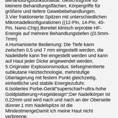
Behandlungsfunktionalität: Gesichtsgriffe für 
kleinere Behandlungsflächen, Körpergriffe für 
größere und tiefere Gewebebehandlungen.
3.Vier fraktionierte Spitzen mit unterschiedlichen 
Mikronadelkonfigurationen ((12-Pin, 14-Pin, 40-
Pin, Nano-Chip).Bereitet klinisch erprobte HF-
Energie auf mehrere Behandlungstiefen ((0.5mm-
7mm)
4.Humanisierte Bedienung: Die Tiefe kann 
zwischen 0,5 und 7 mm eingestellt werden, die 
Nadeldiefe kann frei eingestellt werden und kann 
auf Haut jeder Dicke angewendet werden.
5.Originaler Explosionsmodus: tiefsegmentierte 
subkutane Heiztechnologie, mehrstufige 
Überlagerung mit festem Punkt gleichzeitig, 
einheitliche und stabile Energiezufuhr.
6.Isoliertes Porbe-Gerät"superscharf+ultra-hohe 
Goldplattierung+Kegeldesign";Der Nadelkörper ist 
0,22mm und wird nach und nach an der Oberseite 
dünner.1 mm Nadelspitze ist die 
MindestmengeDamit ich meine Haut nicht 
verbrenne.