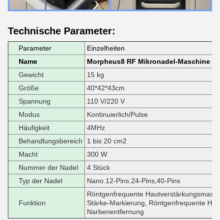
Technische Parameter:
Parameter
Einzelheiten
Name
Morpheus8 RF Mikronadel-Maschine
Gewicht
15 kg
Größe
40*42*43cm
Spannung
110 V/220 V
Modus
Kontinuierlich/Pulse
Häufigkeit
4MHz
Behandlungsbereich
1 bis 20 cm2
Macht
300 W
Nummer der Nadel
4 Stück
Typ der Nadel
Nano.12-Pins.24-Pins,40-Pins
Röntgenfrequente Hautverstärkungsmasch
Funktion
Stärke-Markierung, Röntgenfrequente Hau
Narbenentfernung