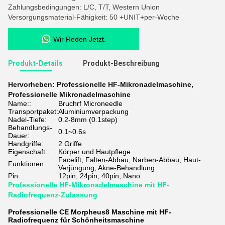
Zahlungsbedingungen: L/C, T/T, Western Union
Versorgungsmaterial-Fähigkeit: 50 +UNIT+per-Woche
Wir Reden Jetzt.
Produkt-Details
Produkt-Beschreibung
Hervorheben:
Professionelle HF-Mikronadelmaschine
,
Professionelle Mikronadelmaschine
Name::
Bruchrf Microneedle
Transportpaket:
Aluminiumverpackung
Nadel-Tiefe:
0.2-8mm (0.1step)
Behandlungs-
0.1~0.6s
Dauer:
Handgriffe:
2 Griffe
Eigenschaft::
Körper und Hautpflege
Facelift, Falten-Abbau, Narben-Abbau, Haut-
Funktionen::
Verjüngung, Akne-Behandlung
Pin:
12pin, 24pin, 40pin, Nano
Professionelle HF-Mikronadelmaschine mit HF-
Radiofrequenz-Zulassung
Professionelle CE Morpheus8 Maschine mit HF-
Radiofrequenz für Schönheitsmaschine