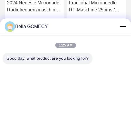
2024 Neueste Mikronadel
Fractional Microneedle
Radiofrequenzmaschine
RF-Maschine 25pins /
MTS Skinpen RF
49pins zur Behandlung
Fraktionsmikronadel Anti-
von Faltenentfernung
Bella GOMECY
Wir Reden Jetzt.
Wir Reden Jetzt.
Aging Maschine China
Factory
1:25 AM
Good day, what product are you looking for?
Changsha GOMECY Electronics Limited
info@gomecy.com
0086-189-1113-0599
Block A, 1/F Jinri Science Park, Nr. 26 Jinyuan Road,
Bezirk Daxing, Peking, China