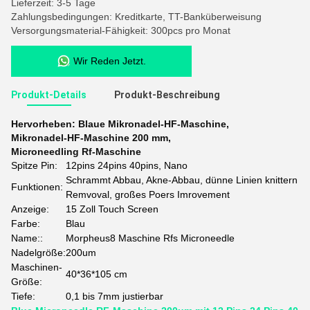
Lieferzeit: 3-5 Tage
Zahlungsbedingungen: Kreditkarte, TT-Banküberweisung
Versorgungsmaterial-Fähigkeit: 300pcs pro Monat
Wir Reden Jetzt.
Produkt-Details
Produkt-Beschreibung
Hervorheben:
Blaue Mikronadel-HF-Maschine
,
Mikronadel-HF-Maschine 200 mm
,
Microneedling Rf-Maschine
Spitze Pin:
12pins 24pins 40pins, Nano
Schrammt Abbau, Akne-Abbau, dünne Linien knittern
Funktionen:
Remvoval, großes Poers Imrovement
Anzeige:
15 Zoll Touch Screen
Farbe:
Blau
Name::
Morpheus8 Maschine Rfs Microneedle
Nadelgröße:
200um
Maschinen-
40*36*105 cm
Größe:
Tiefe:
0,1 bis 7mm justierbar