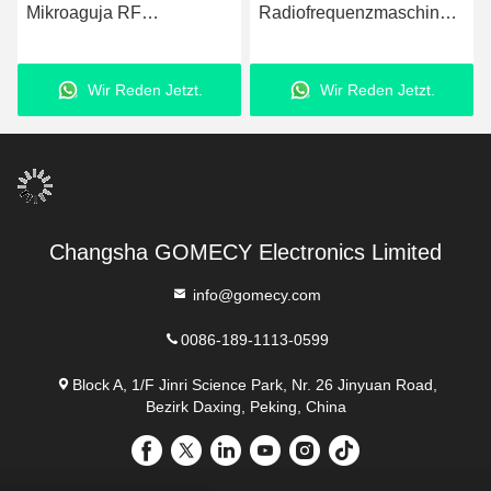
Mikroaguja RF
Radiofrequenzmaschine
Schönheitsmaschine
MTS Skinpen RF
Gomecy Zubehör Mikro
Fraktionsmikronadel Anti-
Wir Reden Jetzt.
Wir Reden Jetzt.
Faltenentfernung
Aging Maschine China
Factory
Changsha GOMECY Electronics Limited
info@gomecy.com
0086-189-1113-0599
Block A, 1/F Jinri Science Park, Nr. 26 Jinyuan Road,
Bezirk Daxing, Peking, China