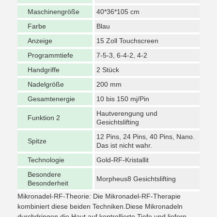
Maschinengröße
40*36*105 cm
Farbe
Blau
Anzeige
15 Zoll Touchscreen
Programmtiefe
7-5-3, 6-4-2, 4-2
Handgriffe
2 Stück
Nadelgröße
200 mm
Gesamtenergie
10 bis 150 mj/Pin
Hautverengung und
Funktion 2
Gesichtslifting
12 Pins, 24 Pins, 40 Pins, Nano.
Spitze
Das ist nicht wahr.
Technologie
Gold-RF-Kristallit
Besondere
Morpheus8 Gesichtslifting
Besonderheit
Mikronadel-RF-Theorie: Die Mikronadel-RF-Therapie
kombiniert diese beiden Techniken.Diese Mikronadeln
durchdringen die Haut auf kontrollierte Tiefe und liefern