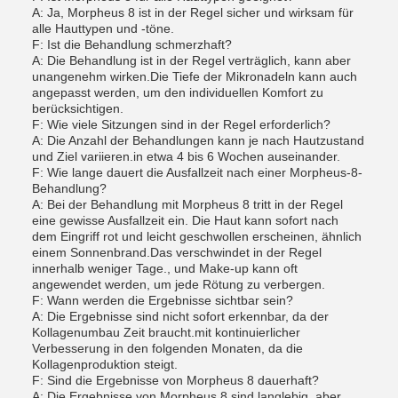
A: Ja, Morpheus 8 ist in der Regel sicher und wirksam für
alle Hauttypen und -töne.
F: Ist die Behandlung schmerzhaft?
A: Die Behandlung ist in der Regel verträglich, kann aber
unangenehm wirken.Die Tiefe der Mikronadeln kann auch
angepasst werden, um den individuellen Komfort zu
berücksichtigen.
F: Wie viele Sitzungen sind in der Regel erforderlich?
A: Die Anzahl der Behandlungen kann je nach Hautzustand
und Ziel variieren.in etwa 4 bis 6 Wochen auseinander.
F: Wie lange dauert die Ausfallzeit nach einer Morpheus-8-
Behandlung?
A: Bei der Behandlung mit Morpheus 8 tritt in der Regel
eine gewisse Ausfallzeit ein. Die Haut kann sofort nach
dem Eingriff rot und leicht geschwollen erscheinen, ähnlich
einem Sonnenbrand.Das verschwindet in der Regel
innerhalb weniger Tage., und Make-up kann oft
angewendet werden, um jede Rötung zu verbergen.
F: Wann werden die Ergebnisse sichtbar sein?
A: Die Ergebnisse sind nicht sofort erkennbar, da der
Kollagenumbau Zeit braucht.mit kontinuierlicher
Verbesserung in den folgenden Monaten, da die
Kollagenproduktion steigt.
F: Sind die Ergebnisse von Morpheus 8 dauerhaft?
A: Die Ergebnisse von Morpheus 8 sind langlebig, aber