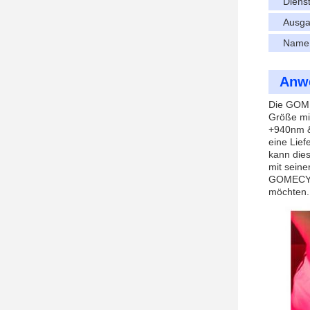
Diens
Ausga
Name
Anw
Die GOME
Größe mi
+940nm & 
eine Lief
kann die
mit sein
GOMECY G
möchten.