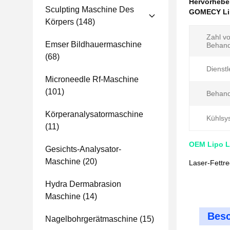
Hervorheb
Sculpting Maschine Des
GOMECY Lip
Körpers
(148)
Zahl v
Emser Bildhauermaschine
Behand
(68)
Dienstl
Microneedle Rf-Maschine
(101)
Behand
Körperanalysatormaschine
Kühlsy
(11)
OEM Lipo L
Gesichts-Analysator-
Maschine
(20)
Laser-Fettr
Hydra Dermabrasion
Maschine
(14)
Besc
Nagelbohrgerätmaschine
(15)