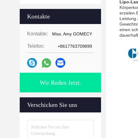
Lipo-La
Körperkon
erzielen.
Kontakte
Leistung 
Gewichtsv
einen sc
Kontakte:
Miss. Amy GOMECY
dauerhaf
Telefon:
+8617763709899
Wir Reden Jetzt.
Verschicken Sie uns