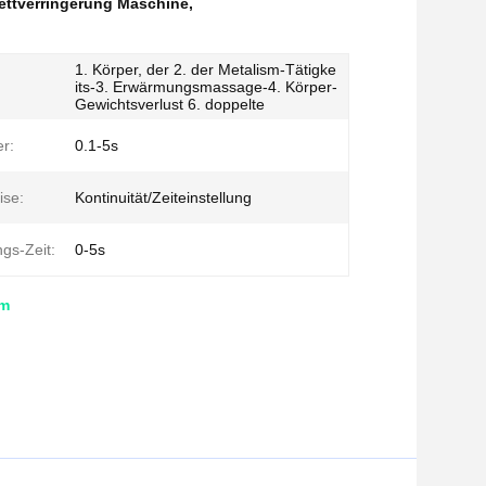
ettverringerung Maschine
,
1. Körper, der 2. der Metalism-Tätigke
its-3. Erwärmungsmassage-4. Körper-
Gewichtsverlust 6. doppelte
r:
0.1-5s
ise:
Kontinuität/Zeiteinstellung
gs-Zeit:
0-5s
em