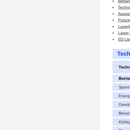
Behand
Techno
Ausga
Pulsze
Laser
Laser
5D Li
Tech
Techn
Betri
Span
Energ
Gewäh
Behan
Kühls