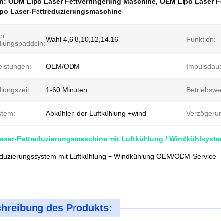
en:
ODM Lipo Laser Fettverringerung Maschine
,
OEM Lipo Laser F
o Laser-Fettreduzierungsmaschine
on
Wahl 4,6,8,10,12,14.16
Funktion:
lungspaddeln:
eistungen:
OEM/ODM
Impulsdaue
lungszeit:
1-60 Minuten
Betriebswe
stem:
Abkühlen der Luftkühlung +wind
Verzögerun
aser-Fettreduzierungsmaschine mit Luftkühlung / Windkühlsyst
eduzierungssystem mit Luftkühlung + Windkühlung OEM/ODM-Service
hreibung des Produkts: