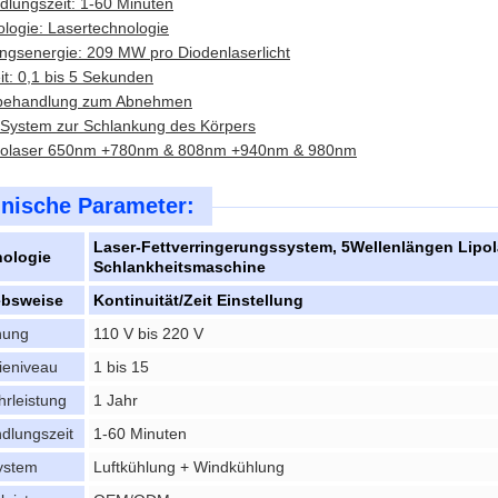
lungszeit: 1-60 Minuten
logie: Lasertechnologie
ngsenergie: 209 MW pro Diodenlaserlicht
it: 0,1 bis 5 Sekunden
behandlung zum Abnehmen
-System zur Schlankung des Körpers
polaser 650nm +780nm & 808nm +940nm & 980nm
nische Parameter:
Laser-Fettverringerungssystem, 5Wellenlängen Lipol
ologie
Schlankheitsmaschine
ebsweise
Kontinuität/Zeit Einstellung
nung
110 V bis 220 V
ieniveau
1 bis 15
rleistung
1 Jahr
dlungszeit
1-60 Minuten
ystem
Luftkühlung + Windkühlung