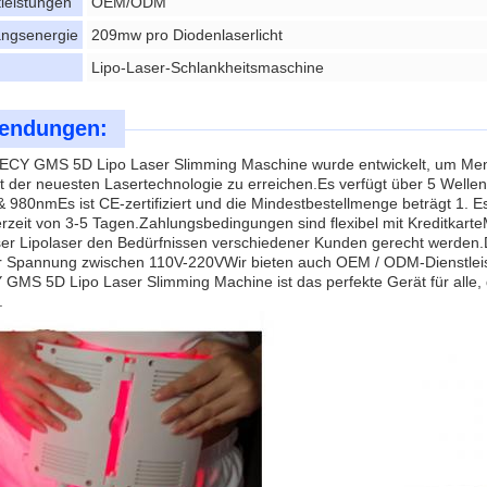
tleistungen
OEM/ODM
ngsenergie
209mw pro Diodenlaserlicht
Lipo-Laser-Schlankheitsmaschine
endungen:
CY GMS 5D Lipo Laser Slimming Maschine wurde entwickelt, um Mens
t der neuesten Lasertechnologie zu erreichen.Es verfügt über 5 Wel
980nmEs ist CE-zertifiziert und die Mindestbestellmenge beträgt 1. 
erzeit von 3-5 Tagen.Zahlungsbedingungen sind flexibel mit Kreditkarte
ser Lipolaser den Bedürfnissen verschiedener Kunden gerecht werden.
er Spannung zwischen 110V-220VWir bieten auch OEM / ODM-Dienstleis
MS 5D Lipo Laser Slimming Machine ist das perfekte Gerät für alle,
.