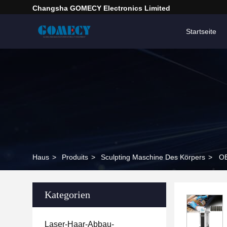
Changsha GOMECY Electronics Limited
Startseite
Haus
>
Produits
>
Sculpting Maschine Des Körpers
>
OE
Kategorien
Laser-Haar-Abbau-