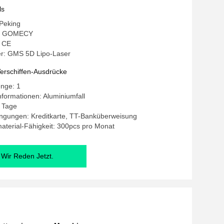
ls
 Peking
: GOMECY
: CE
r: GMS 5D Lipo-Laser
erschiffen-Ausdrücke
enge: 1
formationen: Aluminiumfall
5 Tage
ngungen: Kreditkarte, TT-Banküberweisung
terial-Fähigkeit: 300pcs pro Monat
Wir Reden Jetzt.