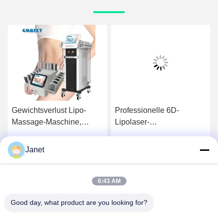
Gewichtsverlust Lipo-
Professionelle 6D-
Massage-Maschine,
Lipolaser-
Dioden-Laser-
Schlankheitsmaschine
Schlankheitsmaschine mit
532nm 635nm 1-200mW
Janet
Wir Reden Jetzt.
Wir Reden Jetzt.
8 Paddeln
Energieausgabe
6:43 AM
Good day, what product are you looking for?