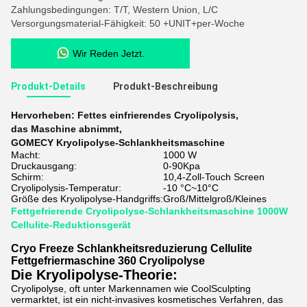
Zahlungsbedingungen: T/T, Western Union, L/C
Versorgungsmaterial-Fähigkeit: 50 +UNIT+per-Woche
Wir Reden Jetzt.
Produkt-Details
Produkt-Beschreibung
Hervorheben:
Fettes einfrierendes Cryolipolysis
,
das Maschine abnimmt
,
GOMECY Kryolipolyse-Schlankheitsmaschine
Macht:
1000 W
Druckausgang:
0-90Kpa
Schirm:
10,4-Zoll-Touch Screen
Cryolipolysis-Temperatur:
-10 °C~10°C
Größe des Kryolipolyse-Handgriffs:
Groß/Mittelgroß/Kleines
Fettgefrierende Cryolipolyse-Schlankheitsmaschine 1000W
Cellulite-Reduktionsgerät
Cryo Freeze Schlankheitsreduzierung Cellulite
Fettgefriermaschine 360 Cryolipolyse
Die Kryolipolyse-Theorie:
Cryolipolyse, oft unter Markennamen wie CoolSculpting
vermarktet, ist ein nicht-invasives kosmetisches Verfahren, das