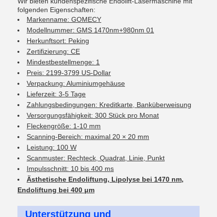
Wir bieten kundenspezifische Endolift-Lasermaschine mit
folgenden Eigenschaften:
Markenname: GOMECY
Modellnummer: GMS 1470nm+980nm 01
Herkunftsort: Peking
Zertifizierung: CE
Mindestbestellmenge: 1
Preis: 2199-3799 US-Dollar
Verpackung: Aluminiumgehäuse
Lieferzeit: 3-5 Tage
Zahlungsbedingungen: Kreditkarte, Banküberweisung
Versorgungsfähigkeit: 300 Stück pro Monat
Fleckengröße: 1-10 mm
Scanning-Bereich: maximal 20 × 20 mm
Leistung: 100 W
Scanmuster: Rechteck, Quadrat, Linie, Punkt
Impulsschnitt: 10 bis 400 ms
Ästhetische Endoliftung, Lipolyse bei 1470 nm,
Endoliftung bei 400 μm
Unterstützung und