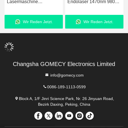
Endolaser 1470nm 980nm
Endolaser Körperlipolyse
Diodenlaser
Fettabbau Mikrochirurgie
Gesichtsstraffung
Fettabbau Körperkontur
Wir Reden Jetzt.
Wir Reden Jetzt.
Fettabsaugungsmaschine
und Hautverengung mit
Präzisionslasertechnologie
Changsha GOMECY Electronics Limited
info@gomecy.com
0086-189-1113-0599
Block A, 1/F Jinri Science Park, Nr. 26 Jinyuan Road,
Bezirk Daxing, Peking, China