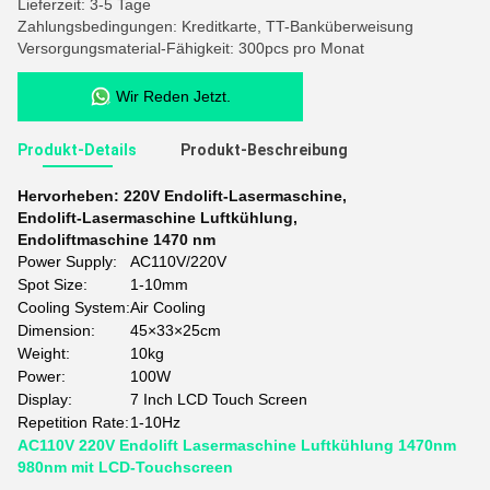
Lieferzeit: 3-5 Tage
Zahlungsbedingungen: Kreditkarte, TT-Banküberweisung
Versorgungsmaterial-Fähigkeit: 300pcs pro Monat
Wir Reden Jetzt.
Produkt-Details
Produkt-Beschreibung
Hervorheben:
220V Endolift-Lasermaschine
,
Endolift-Lasermaschine Luftkühlung
,
Endoliftmaschine 1470 nm
Power Supply:
AC110V/220V
Spot Size:
1-10mm
Cooling System:
Air Cooling
Dimension:
45×33×25cm
Weight:
10kg
Power:
100W
Display:
7 Inch LCD Touch Screen
Repetition Rate:
1-10Hz
AC110V 220V Endolift Lasermaschine Luftkühlung 1470nm
980nm mit LCD-Touchscreen