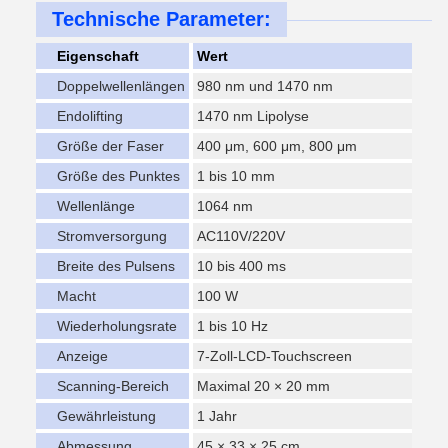
Technische Parameter:
Eigenschaft
Wert
Doppelwellenlängen
980 nm und 1470 nm
Endolifting
1470 nm Lipolyse
Größe der Faser
400 μm, 600 μm, 800 μm
Größe des Punktes
1 bis 10 mm
Wellenlänge
1064 nm
Stromversorgung
AC110V/220V
Breite des Pulsens
10 bis 400 ms
Macht
100 W
Wiederholungsrate
1 bis 10 Hz
Anzeige
7-Zoll-LCD-Touchscreen
Scanning-Bereich
Maximal 20 × 20 mm
Gewährleistung
1 Jahr
Abmessung
45 × 33 × 25 cm