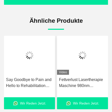
Ähnliche Produkte
Video
Say Goodbye to Pain and
Fettverlust Lasertherapie
Hello to Rehabilitation
Maschine 980nm
with Ultrashockwave
Upgraded Laser
Ultrasound Pain Relief
Fettabsaugungsanlage
Wir Reden Jetzt.
Wir Reden Jetzt.
Technology Therapy
Device