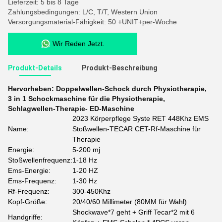
Lieferzeit: 5 bis 8 Tage
Zahlungsbedingungen: L/C, T/T, Western Union
Versorgungsmaterial-Fähigkeit: 50 +UNIT+per-Woche
Wir Reden Jetzt.
Produkt-Details
Produkt-Beschreibung
Hervorheben:
Doppelwellen-Schock durch Physiotherapie
,
3 in 1 Schockmaschine für die Physiotherapie
,
Schlagwellen-Therapie- ED-Maschine
2023 Körperpflege Syste RET 448Khz EMS
Name:
Stoßwellen-TECAR CET-Rf-Maschine für
Therapie
Energie:
5-200 mj
Stoßwellenfrequenz:
1-18 Hz
Ems-Energie:
1-20 HZ
Ems-Frequenz:
1-30 Hz
Rf-Frequenz:
300-450Khz
Kopf-Größe:
20/40/60 Millimeter (80MM für Wahl)
Shockwave*7 geht + Griff Tecar*2 mit 6
Handgriffe: