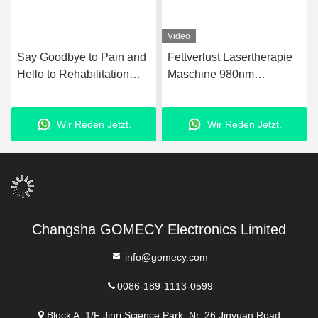
Video
Say Goodbye to Pain and
Fettverlust Lasertherapie
Hello to Rehabilitation
Maschine 980nm
with Ultrashockwave
Upgraded Laser
Ultrasound Pain Relief
Fettabsaugungsanlage
Wir Reden Jetzt.
Wir Reden Jetzt.
Technology Therapy
Device
Changsha GOMECY Electronics Limited
info@gomecy.com
0086-189-1113-0599
Block A, 1/F Jinri Science Park, Nr. 26 Jinyuan Road,