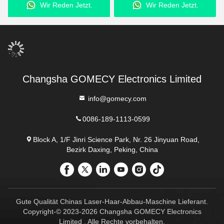
 Reden Jetzt.
Wir Reden Jetzt.
Wir Red
Changsha GOMECY Electronics Limited
info@gomecy.com
0086-189-1113-0599
Block A, 1/F Jinri Science Park, Nr. 26 Jinyuan Road,
Bezirk Daxing, Peking, China
Gute Qualität Chinas Laser-Haar-Abbau-Maschine Lieferant.
Copyright-© 2023-2026 Changsha GOMECY Electronics
Limited . Alle Rechte vorbehalten.