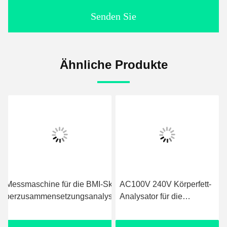
Senden Sie
Ähnliche Produkte
e für die BMI-Skala,
AC100V 240V Körperfett-
Bioelektrische
setzungsanalysator.
Analysator für die
Impedanzkörperan
medizinische Diagnose
/ Bmi-Rechnermas