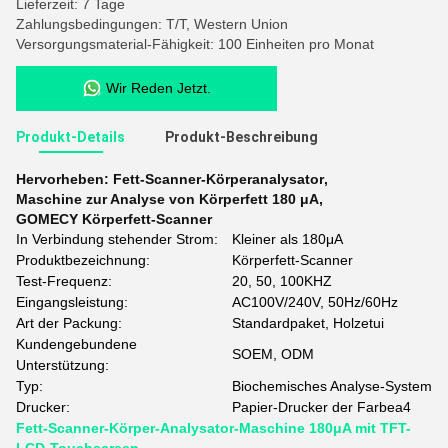
Lieferzeit: 7 Tage
Zahlungsbedingungen: T/T, Western Union
Versorgungsmaterial-Fähigkeit: 100 Einheiten pro Monat
Wir Reden Jetzt.
Produkt-Details
Produkt-Beschreibung
Hervorheben:
Fett-Scanner-Körperanalysator
,
Maschine zur Analyse von Körperfett 180 μA
,
GOMECY Körperfett-Scanner
In Verbindung stehender Strom:
Kleiner als 180μA
Produktbezeichnung:
Körperfett-Scanner
Test-Frequenz:
20, 50, 100KHZ
Eingangsleistung:
AC100V/240V, 50Hz/60Hz
Art der Packung:
Standardpaket, Holzetui
Kundengebundene
SOEM, ODM
Unterstützung:
Typ:
Biochemisches Analyse-System
Drucker:
Papier-Drucker der Farbea4
Fett-Scanner-Körper-Analysator-Maschine 180μA mit TFT-