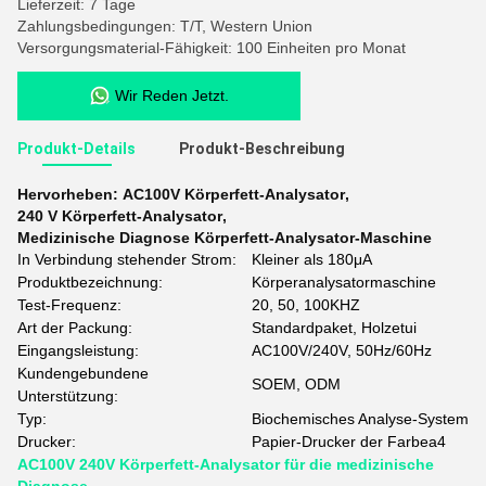
Lieferzeit: 7 Tage
Zahlungsbedingungen: T/T, Western Union
Versorgungsmaterial-Fähigkeit: 100 Einheiten pro Monat
Wir Reden Jetzt.
Produkt-Details
Produkt-Beschreibung
Hervorheben:
AC100V Körperfett-Analysator
,
240 V Körperfett-Analysator
,
Medizinische Diagnose Körperfett-Analysator-Maschine
In Verbindung stehender Strom:
Kleiner als 180μA
Produktbezeichnung:
Körperanalysatormaschine
Test-Frequenz:
20, 50, 100KHZ
Art der Packung:
Standardpaket, Holzetui
Eingangsleistung:
AC100V/240V, 50Hz/60Hz
Kundengebundene
SOEM, ODM
Unterstützung:
Typ:
Biochemisches Analyse-System
Drucker:
Papier-Drucker der Farbea4
AC100V 240V Körperfett-Analysator für die medizinische