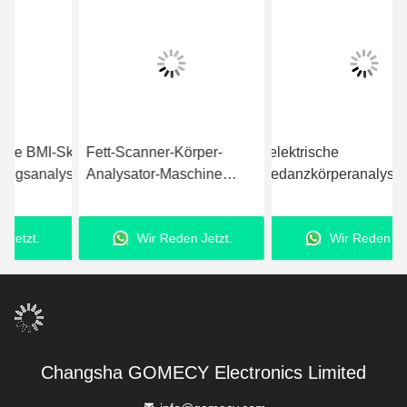
kala,
Fett-Scanner-Körper-
Bioelektrische
GOM
ator.
Analysator-Maschine
Impedanzkörperanalysatormaschi
Körpe
180μA mit TFT-LCD-
/ Bmi-Rechnermaschine
Masch
Touchscreen
ODM
Wir Reden Jetzt.
Wir Reden Jetzt.
Changsha GOMECY Electronics Limited