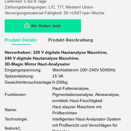
Lieferzeit: 5 bis 8 Tage
Zahlungsbedingungen: L/C, T/T, Western Union
Versorgungsmaterial-Fähigkeit: 50 +UNIT+per-Woche
Wir Reden Jetzt.
Produkt-Details
Produkt-Beschreibung
Hervorheben:
100 V digitale Hautanalyse Maschine
,
240 V digitale Hautanalyse Maschine
,
3D-Magic Mirror Haut-Analysator
Eingangsspannung:
Wechselstrom 100~240V 50/60Hz
Spitzenleistung:
15 VA
GewichtsVersuchsanlage:
0-200kg
Haut-Faltenanalyse,
Funktionen:
Pigmentationsanalyse, Akneanalyse,
ermitteln Haut-Feuchtigkeit
Haut alayzer Maschine mit
Name:
Prüfberichten
Technologie:
Intelligentes Haut-Analysator-System
mit Prüfbericht und Vorschlägen für
feature1: