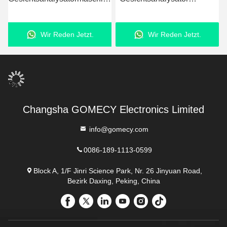
zur genauen Hautanalyse
Maschine Digitale
und Erkennung von
Hautdiagnostik Maschine
Wir Reden Jetzt.
Wir Reden Jetzt.
Hautproblemen
Changsha GOMECY Electronics Limited
info@gomecy.com
0086-189-1113-0599
Block A, 1/F Jinri Science Park, Nr. 26 Jinyuan Road,
Bezirk Daxing, Peking, China