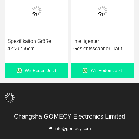
Spezifikation Größe
Intelligenter
E
42*36*56cm
Gesichtsscanner Haut-
G
Gesichtsanalysator mit
Analysator, 3D Haut-
z
fortgeschrittener
Analyse-Maschine
u
Wir Reden Jetzt.
Wir Reden Jetzt.
Bildanalyse
H
Changsha GOMECY Electronics Limited
info@gomecy.com