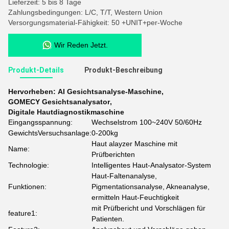
Lieferzeit: 5 bis 8 Tage
Zahlungsbedingungen: L/C, T/T, Western Union
Versorgungsmaterial-Fähigkeit: 50 +UNIT+per-Woche
Wir Reden Jetzt.
Produkt-Details
Produkt-Beschreibung
Hervorheben:
AI Gesichtsanalyse-Maschine
,
GOMECY Gesichtsanalysator
,
Digitale Hautdiagnostikmaschine
Eingangsspannung:
Wechselstrom 100~240V 50/60Hz
GewichtsVersuchsanlage:
0-200kg
Haut alayzer Maschine mit
Name:
Prüfberichten
Technologie:
Intelligentes Haut-Analysator-System
Haut-Faltenanalyse,
Funktionen:
Pigmentationsanalyse, Akneanalyse,
ermitteln Haut-Feuchtigkeit
mit Prüfbericht und Vorschlägen für
feature1:
Patienten.