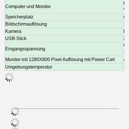
Be
Computer und Monitor
Vi
Speicherplatz
üb
Bildschirmauflösung
13
Kamera
Di
USB-Stick
2.
We
Eingangsspannung
10
Monitor mit 1280X800 Pixel Auflösung mit Power Cart
AC
Umgebungstemperatur
10