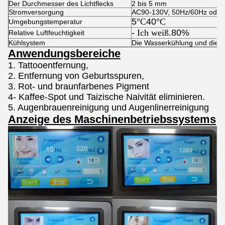
Der Durchmesser des Lichtflecks
2 bis 5 mm
Stromversorgung
AC90-130V, 50Hz/60Hz oder
5
°C
40
°C
Umgebungstemperatur
- Ich weiß.
80%
Relative Luftfeuchtigkeit
Kühlsystem
Die Wasserkühlung und die L
Anwendungsbereiche
1. Tattooentfernung,
2. Entfernung von Geburtsspuren,
3. Rot- und braunfarbenes Pigment
4- Kaffee-Spot und Taizische Naivität eliminieren.
5. Augenbrauenreinigung und Augenlinerreinigung
Anzeige des Maschinenbetriebssystems