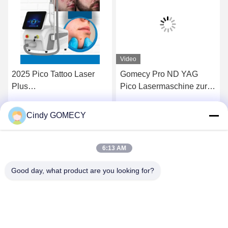
Video
2025 Pico Tattoo Laser
Gomecy Pro ND YAG
Plus
Pico Lasermaschine zur
Hautverjüngungsmaschine
Behandlung von
Nd Yag Laser 755nm Pico-
Gesichtspigmentierung
Cindy GOMECY
Wir Reden Jetzt.
Wir Reden Jetzt.
Sekunden-Laser-
und Narben und zur
Maschine
Entfernung von
Tätowierungen
6:13 AM
Good day, what product are you looking for?
Changsha GOMECY Electronics Limited
info@gomecy.com