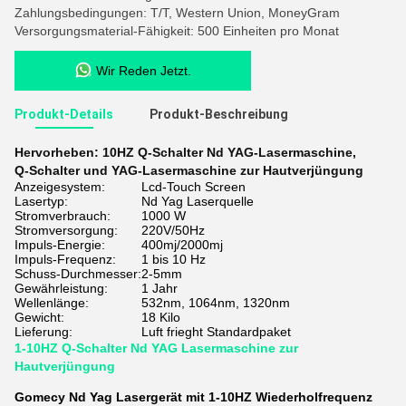
Zahlungsbedingungen: T/T, Western Union, MoneyGram
Versorgungsmaterial-Fähigkeit: 500 Einheiten pro Monat
Wir Reden Jetzt.
Produkt-Details
Produkt-Beschreibung
Hervorheben:
10HZ Q-Schalter Nd YAG-Lasermaschine
,
Q-Schalter und YAG-Lasermaschine zur Hautverjüngung
Anzeigesystem:
Lcd-Touch Screen
Lasertyp:
Nd Yag Laserquelle
Stromverbrauch:
1000 W
Stromversorgung:
220V/50Hz
Impuls-Energie:
400mj/2000mj
Impuls-Frequenz:
1 bis 10 Hz
Schuss-Durchmesser:
2-5mm
Gewährleistung:
1 Jahr
Wellenlänge:
532nm, 1064nm, 1320nm
Gewicht:
18 Kilo
Lieferung:
Luft frieght Standardpaket
1-10HZ Q-Schalter Nd YAG Lasermaschine zur
Hautverjüngung
Gomecy Nd Yag Lasergerät mit 1-10HZ Wiederholfrequenz