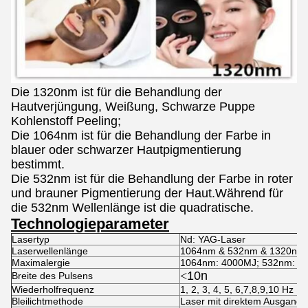
Die 1320nm ist für die Behandlung der
Hautverjüngung, Weißung, Schwarze Puppe
Kohlenstoff Peeling;
Die 1064nm ist für die Behandlung der Farbe in
blauer oder schwarzer Hautpigmentierung
bestimmt.
Die 532nm ist für die Behandlung der Farbe in roter
und brauner Pigmentierung der Haut.Während für
die 532nm Wellenlänge ist die quadratische.
Technologieparameter
Lasertyp
Nd: YAG-Laser
Laserwellenlänge
1064nm & 532nm & 1320nm
Maximalergie
1064nm: 4000MJ; 532nm: 2
<
10n
Breite des Pulsens
Wiederholfrequenz
1, 2, 3, 4, 5, 6,7,8,9,10 Hz
Bleilichtmethode
Laser mit direktem Ausgang