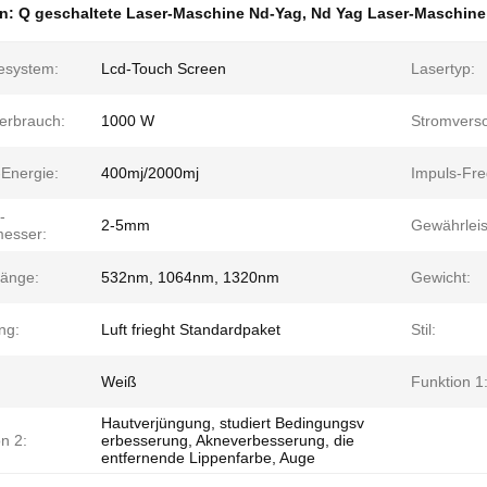
en:
Q geschaltete Laser-Maschine Nd-Yag
,
Nd Yag Laser-Maschin
esystem:
Lcd-Touch Screen
Lasertyp:
erbrauch:
1000 W
Stromvers
-Energie:
400mj/2000mj
Impuls-Fre
-
2-5mm
Gewährleis
esser:
länge:
532nm, 1064nm, 1320nm
Gewicht:
ng:
Luft frieght Standardpaket
Stil:
Weiß
Funktion 1
Hautverjüngung, studiert Bedingungsv
n 2:
erbesserung, Akneverbesserung, die
entfernende Lippenfarbe, Auge