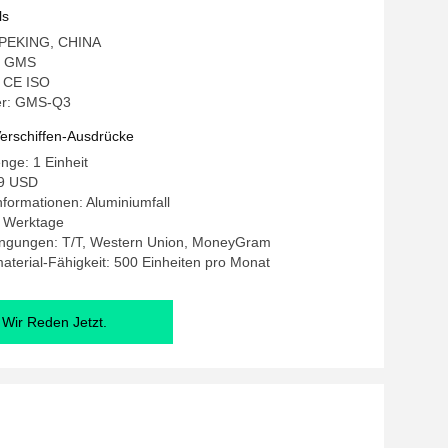
ls
: PEKING, CHINA
: GMS
: CE ISO
r: GMS-Q3
erschiffen-Ausdrücke
nge: 1 Einheit
99 USD
formationen: Aluminiumfall
-8 Werktage
ngungen: T/T, Western Union, MoneyGram
terial-Fähigkeit: 500 Einheiten pro Monat
Wir Reden Jetzt.