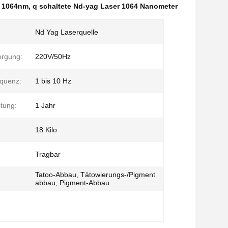
e 1064nm
,
q schaltete Nd-yag Laser 1064 Nanometer
Nd Yag Laserquelle
orgung:
220V/50Hz
quenz:
1 bis 10 Hz
tung:
1 Jahr
18 Kilo
Tragbar
Tatoo-Abbau, Tätowierungs-/Pigment
:
abbau, Pigment-Abbau