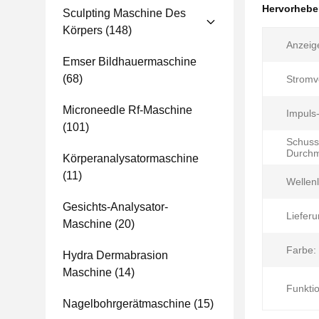
Hervorheb
Sculpting Maschine Des
Körpers
(148)
Anzeig
Emser Bildhauermaschine
(68)
Stromv
Microneedle Rf-Maschine
Impuls
(101)
Schuss
Durchm
Körperanalysatormaschine
(11)
Wellen
Gesichts-Analysator-
Lieferu
Maschine
(20)
Farbe:
Hydra Dermabrasion
Maschine
(14)
Funktio
Nagelbohrgerätmaschine
(15)