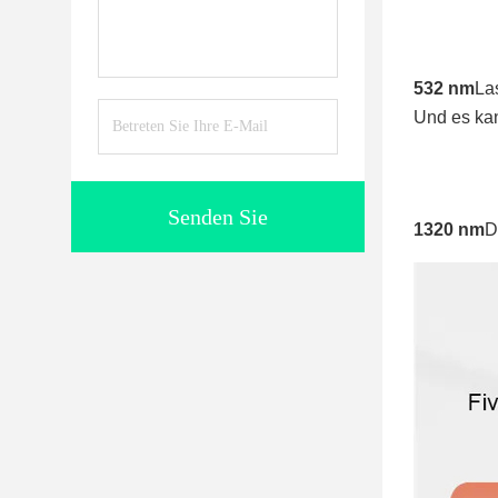
532 nm
La
Und es kan
Senden Sie
1320 nm
D