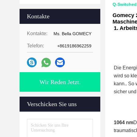
Q-Switched
Gomecy 2
Kontakte
Maschin
1. Arbeit
Kontakte:
Ms. Bella GOMECY
Telefon:
+8619186962259
Die Energ
wird so kl
Wir Reden Jetzt.
kann.. So 
sicher un
Verschicken Sie uns
1064 nm
D
traumatis