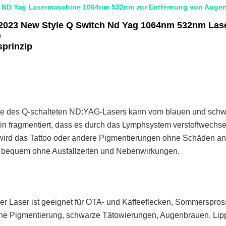
 ND Yag Lasermaschine 1064nm 532nm zur Entfernung von Augen
023 New Style Q Switch Nd Yag 1064nm 532nm Laser
e
sprinzip
ie des Q-schalteten ND:YAG-Lasers kann vom blauen und schwa
ein fragmentiert, dass es durch das Lymphsystem verstoffwechs
wird das Tattoo oder andere Pigmentierungen ohne Schäden an
d bequem ohne Ausfallzeiten und Nebenwirkungen.
er Laser ist geeignet für OTA- und Kaffeeflecken, Sommersprosse
che Pigmentierung, schwarze Tätowierungen, Augenbrauen, Lip