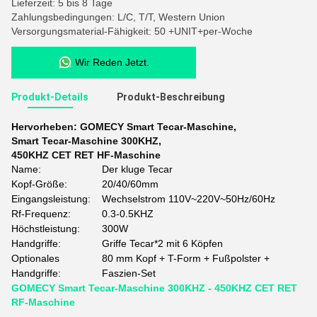
Lieferzeit: 5 bis 8 Tage
Zahlungsbedingungen: L/C, T/T, Western Union
Versorgungsmaterial-Fähigkeit: 50 +UNIT+per-Woche
Wir Reden Jetzt.
Produkt-Details
Produkt-Beschreibung
Hervorheben:
GOMECY Smart Tecar-Maschine
,
Smart Tecar-Maschine 300KHZ
,
450KHZ CET RET HF-Maschine
Name:
Der kluge Tecar
Kopf-Größe:
20/40/60mm
Eingangsleistung:
Wechselstrom 110V~220V~50Hz/60Hz
Rf-Frequenz:
0.3-0.5KHZ
Höchstleistung:
300W
Handgriffe:
Griffe Tecar*2 mit 6 Köpfen
Optionales
80 mm Kopf + T-Form + Fußpolster +
Handgriffe:
Faszien-Set
GOMECY Smart Tecar-Maschine 300KHZ - 450KHZ CET RET
RF-Maschine