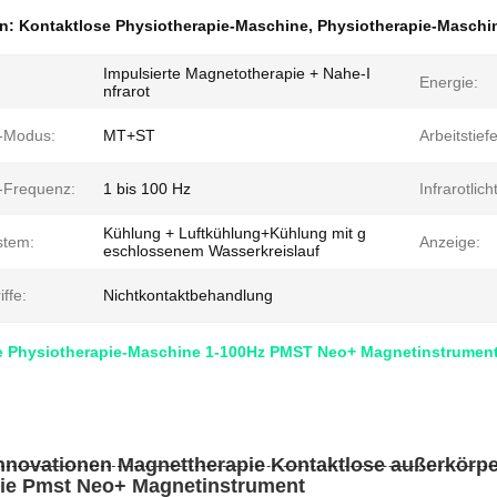
en:
Kontaktlose Physiotherapie-Maschine
,
Physiotherapie-Maschi
Impulsierte Magnetotherapie + Nahe-I
Energie:
nfrarot
s-Modus:
MT+ST
Arbeitstiefe
s-Frequenz:
1 bis 100 Hz
Infrarotlicht
Kühlung + Luftkühlung+Kühlung mit g
stem:
Anzeige:
eschlossenem Wasserkreislauf
ffe:
Nichtkontaktbehandlung
e Physiotherapie-Maschine 1-100Hz PMST Neo+ Magnetinstrumen
nnovationen Magnettherapie Kontaktlose außerkörp
ie Pmst Neo+ Magnetinstrument