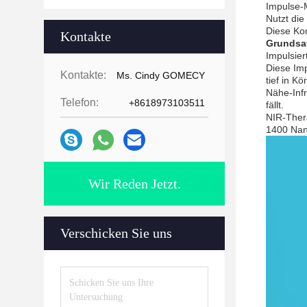
Impulse-M
Nutzt die
Diese Kom
Kontakte
Grundsa
Impulsie
Diese Imp
Kontakte:
Ms. Cindy GOMECY
tief in K
Nähe-Infr
Telefon:
+8618973103511
fällt.
NIR-Thera
1400 Nan
Wir Reden Jetzt.
Verschicken Sie uns