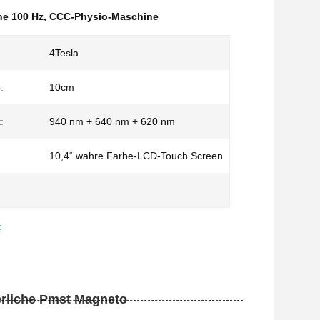
ne 100 Hz
,
CCC-Physio-Maschine
4Tesla
:
10cm
:
940 nm + 640 nm + 620 nm
10,4“ wahre Farbe-LCD-Touch Screen
t
erliche Pmst Magneto