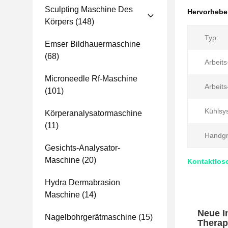
Sculpting Maschine Des
Hervorheb
Körpers
(148)
Typ:
Emser Bildhauermaschine
(68)
Arbeit
Microneedle Rf-Maschine
Arbeit
(101)
Kühlsy
Körperanalysatormaschine
(11)
Handgri
Gesichts-Analysator-
Maschine
(20)
Kontaktlos
Hydra Dermabrasion
Maschine
(14)
Neue I
Nagelbohrgerätmaschine
(15)
Therap