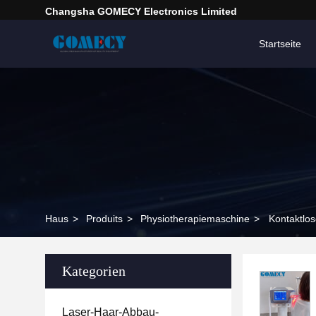
Changsha GOMECY Electronics Limited
Startseite
Haus
>
Produits
>
Physiotherapiemaschine
>
Kontaktlo
Kategorien
Laser-Haar-Abbau-