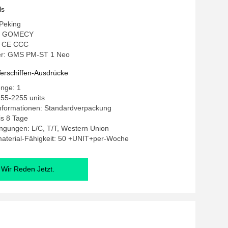
ls
 Peking
: GOMECY
g: CE CCC
r: GMS PM-ST 1 Neo
erschiffen-Ausdrücke
enge: 1
55-2255 units
nformationen: Standardverpackung
bis 8 Tage
ngungen: L/C, T/T, Western Union
aterial-Fähigkeit: 50 +UNIT+per-Woche
Wir Reden Jetzt.