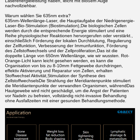
Laserenergieleistung haben, leicht mit bloßem Auge
nachvollziehbar.
Warum wählen Sie 635nm extra?
635nm-Wellenlänge-Laser, die Hauptaufgabe der Niedrigenergie-
Laser-Bio-Stimulation (Biostimulation),Die biologischen Zellen
werden durch die entsprechende Energie stimuliert und eine
Reihe physiologischer Reaktionen hervorgerufen oder verstärkt.,
einschließlich Förderung der lokalen Durchblutung, Regulierung
der Zellfunktion, Verbesserung der Immunfunktion, Förderung
des Zellstoffwechsels und der Zellproliferation,Das ist die
doppelte Länge von 650nm Wellenlänge, wie wir wussten. Rot-
Orange-Licht kann leicht gesehen werden, es kann die
Organisation von bis zu 8-10mm Fettgewebe durchdringen,
effektiv Aktivierung und Reparatur von Zellen, erhalten
Stoffwechsel Aktivität,Stimulation der Synthese des
ZellstoffwechselsDie Strahlung der Meridiantenpunkte stimuliert
die Meridiantenpunkte der verwandten Organismen, währendDas
Hautgewebe wird nicht geschädigt, um die Angst der Patienten
vor Nadeln zu befreien, vollständig nicht-invasive Behandlung
ohne Ausfallzeiten mit einer gesunden Behandlungsmethode.