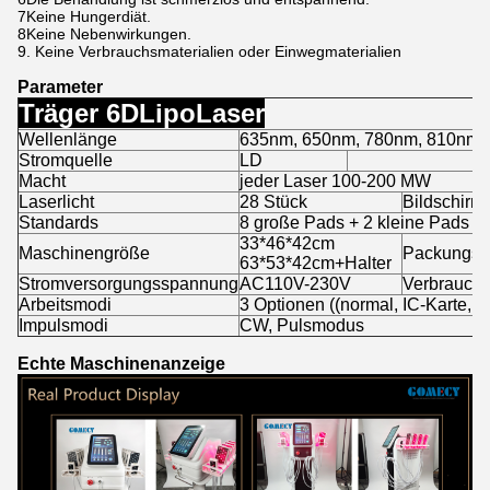
7Keine Hungerdiät.
8Keine Nebenwirkungen.
9. Keine Verbrauchsmaterialien oder Einwegmaterialien
Parameter
Träger 6D
Lipo
Laser
Wellenlänge
635nm, 650nm, 780nm, 810nm,
Stromquelle
LD
Macht
jeder Laser 100-200 MW
Laserlicht
28 Stück
Bildschirm
Standards
8 große Pads + 2 kleine Pads (op
33*46*42cm
Maschinengröße
Packungsg
63*53*42cm+Halter
Stromversorgungsspannung
AC110V-230V
Verbrauch
Arbeitsmodi
3 Optionen ((normal, IC-Karte, 
Impulsmodi
CW, Pulsmodus
Echte Maschinenanzeige