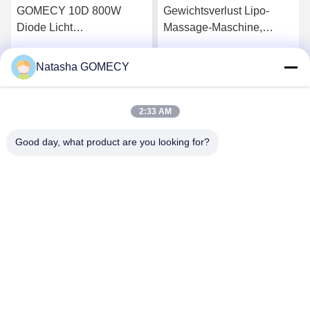
GOMECY 10D 800W
Gewichtsverlust Lipo-
Diode Licht
Massage-Maschine,
Körpergestaltung Muskel
Dioden-Laser-
Stimulation Ausrüstung für
Schlankheitsmaschine mit
Natasha GOMECY
Wir Reden Jetzt.
Wir Reden Jetzt.
Schönheit Schlankheit
8 Paddeln
Nicht berühren 7 Tesla
Hiemt
2:33 AM
Good day, what product are you looking for?
Changsha GOMECY Electronics Limited
info@gomecy.com
0086-189-1113-0599
Block A, 1/F Jinri Science Park, Nr. 26 Jinyuan Road,
Bezirk Daxing, Peking, China