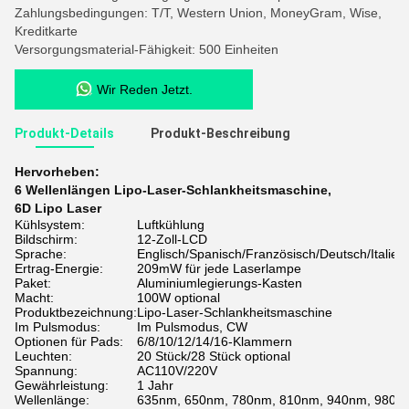
Zahlungsbedingungen: T/T, Western Union, MoneyGram, Wise,
Kreditkarte
Versorgungsmaterial-Fähigkeit: 500 Einheiten
Wir Reden Jetzt.
Produkt-Details
Produkt-Beschreibung
Hervorheben:
6 Wellenlängen Lipo-Laser-Schlankheitsmaschine
,
6D Lipo Laser
Kühlsystem:
Luftkühlung
Bildschirm:
12-Zoll-LCD
Sprache:
Englisch/Spanisch/Französisch/Deutsch/Italien
Ertrag-Energie:
209mW für jede Laserlampe
Paket:
Aluminiumlegierungs-Kasten
Macht:
100W optional
Produktbezeichnung:
Lipo-Laser-Schlankheitsmaschine
Im Pulsmodus:
Im Pulsmodus, CW
Optionen für Pads:
6/8/10/12/14/16-Klammern
Leuchten:
20 Stück/28 Stück optional
Spannung:
AC110V/220V
Gewährleistung:
1 Jahr
Wellenlänge:
635nm, 650nm, 780nm, 810nm, 940nm, 980n