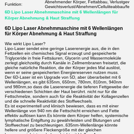
Abnehmender Körper, Fettabbau, Verlustgewic
Funktion:
Gewichtsverlust/Abnehmen/Celluliteabbau/fett
6D Lipo Laser Abnehmmaschine mit 6 Wellenlängen für
Körper Abnehmung & Haut Straffung
6D Lipo Laser Abnehmmaschine mit 6 Wellenlängen
für Körper Abnehmung & Haut Straffung
Wie wirkt Lipo Laser?
Lipo-Laser sendet eine geringe Laserenergie aus, die in den
Fettzellen ein chemisches Signal erzeugt und gespeicherte
Triglyceride in freie Fettsäuren, Glycerin und Wassermoleküle
zerlegt.gleichzeitig durch Kanäle in Zellmembranen freisetzt, die
gleiche natürliche Reaktion, die der Körper jedes Mal auslöst,
wenn er seine gespeicherten Energiereserven nutzen muss.
Der 6D-Laser ist ein Upgrade von 5D, aber überarbeitet mit 6
Wellenlängen, es gibt 635nm, 650nm, 780nm, 810nm, 940nm
und 980nm,so dass die Laserenergie die tieferen Fettgewebe der
verschiedenen Schichten der Haut berührt. nicht nur für die
Fettschmelze, sondern auch für die Reaktivität der Kollagenzellen
und die schnelle Reaktivität des Stoffwechsels.
Es ist experimentell und klinisch bewiesen, dass es mit einer
Wellenlänge von 940 nm die Fettschicht erreichen und Fette
effektiv auflösen kann.Es könnte dem Körper helfen, systemische
lymphatische Entgiftung zu gewährleisten und Blutungen und
Stoffwechsel zu beschleunigen..635nm-Wellenlänge könnte
hellere und größere Fleckengröße mit der gleichen