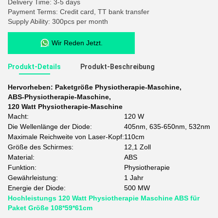
Delivery Time: 3-5 days
Payment Terms: Credit card, TT bank transfer
Supply Ability: 300pcs per month
Wir Reden Jetzt.
Produkt-Details
Produkt-Beschreibung
Hervorheben:
Paketgröße Physiotherapie-Maschine
,
ABS-Physiotherapie-Maschine
,
120 Watt Physiotherapie-Maschine
Macht:
120 W
Die Wellenlänge der Diode:
405nm, 635-650nm, 532nm
Maximale Reichweite von Laser-Kopf:
110cm
Größe des Schirmes:
12,1 Zoll
Material:
ABS
Funktion:
Physiotherapie
Gewährleistung:
1 Jahr
Energie der Diode:
500 MW
Hochleistungs 120 Watt Physiotherapie Maschine ABS für
Paket Größe 108*59*61cm