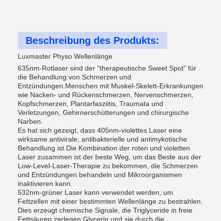
Beschreibung des Produkts:
Luxmaster Physo Wellenlänge
635nm-Rotlaser sind der "therapeutische Sweet Spot" für
die Behandlung von Schmerzen und
Entzündungen.Menschen mit Muskel-Skelett-Erkrankungen
wie Nacken- und Rückenschmerzen, Nervenschmerzen,
Kopfschmerzen, Plantarfasziitis, Traumata und
Verletzungen, Gehirnerschütterungen und chirurgische
Narben.
Es hat sich gezeigt, dass 405nm-violettes Laser eine
wirksame antivirale, antibakterielle und antimykotische
Behandlung ist.Die Kombination der roten und violetten
Laser zusammen ist der beste Weg, um das Beste aus der
Low-Level-Laser-Therapie zu bekommen, die Schmerzen
und Entzündungen behandeln und Mikroorganismen
inaktivieren kann.
532nm-grüner Laser kann verwendet werden, um
Fettzellen mit einer bestimmten Wellenlänge zu bestrahlen.
Dies erzeugt chemische Signale, die Triglyceride in freie
Fettsäuren zerlegen,Glycerin und sie durch die