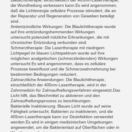
Blaulichttherapie, einschließlich der 405nm-Lasertherapie,
die Wundheilung verbessern kann.Es wird angenommen,
daß die Lichtenergie zelluläre Prozesse stimuliert, die an
der Reparatur und Regeneration von Geweben beteiligt
sind..
Antientzündliche Wirkungen: Die Blaulichttherapie wurde
auf ihre entzündungshemmenden Wirkungen
untersucht.potenziell nützliche Erkrankungen, die mit
chronischer Entzündung verbunden sind.
Schmerztherapie: Die Lasertherapie mit niedrigem
Lichtpegel im blauen Lichtspektrum wurde auf ihre
möglichen analgetischen (schmerzlindernden) Wirkungen
untersucht.Es wird angenommen, dass es zelluläre
Prozesse beeinflusst und die Schmerzwahrnehmung bei
bestimmten Bedingungen reduziert..
Zahnarztliche Anwendungen: Die Blaulichttherapie,
einschließlich der 405nm-Lasertherapie, wird in der
Zahnmedizin für Zahnaufhellungsverfahren eingesetzt.Das
Licht hilft, das Bleichmittel zu aktivieren und den
Zahnaufhellungsprozess zu beschleunigen.
Bakterielle Inaktivierung: Blaues Licht wurde auf seine
Fähigkeit untersucht, Bakterien zu inaktivieren, und die
405nm-Lasertherapie kann zur Desinfektion verwendet
werden.Es wird in einigen medizinischen Umgebungen
angewendet, um die Bakterienlast auf Oberflächen oder in