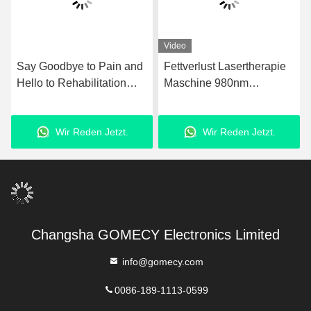
Video
Say Goodbye to Pain and
Fettverlust Lasertherapie
Hello to Rehabilitation
Maschine 980nm
M
with Ultrashockwave
Upgraded Laser
z
Ultrasound Pain Relief
Fettabsaugungsanlage
Wir Reden Jetzt.
Wir Reden Jetzt.
Technology Therapy
Device
Changsha GOMECY Electronics Limited
info@gomecy.com
0086-189-1113-0599