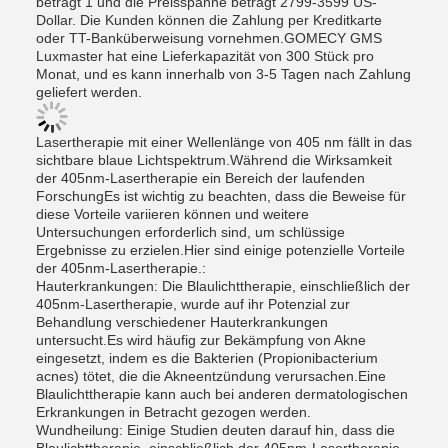
beträgt 1 und die Preisspanne beträgt 2799-3599 US-
Dollar. Die Kunden können die Zahlung per Kreditkarte
oder TT-Banküberweisung vornehmen.GOMECY GMS
Luxmaster hat eine Lieferkapazität von 300 Stück pro
Monat, und es kann innerhalb von 3-5 Tagen nach Zahlung
geliefert werden.
Lasertherapie mit einer Wellenlänge von 405 nm fällt in das
sichtbare blaue Lichtspektrum.Während die Wirksamkeit
der 405nm-Lasertherapie ein Bereich der laufenden
ForschungEs ist wichtig zu beachten, dass die Beweise für
diese Vorteile variieren können und weitere
Untersuchungen erforderlich sind, um schlüssige
Ergebnisse zu erzielen.Hier sind einige potenzielle Vorteile
der 405nm-Lasertherapie.:
Hauterkrankungen: Die Blaulichttherapie, einschließlich der
405nm-Lasertherapie, wurde auf ihr Potenzial zur
Behandlung verschiedener Hauterkrankungen
untersucht.Es wird häufig zur Bekämpfung von Akne
eingesetzt, indem es die Bakterien (Propionibacterium
acnes) tötet, die die Akneentzündung verursachen.Eine
Blaulichttherapie kann auch bei anderen dermatologischen
Erkrankungen in Betracht gezogen werden.
Wundheilung: Einige Studien deuten darauf hin, dass die