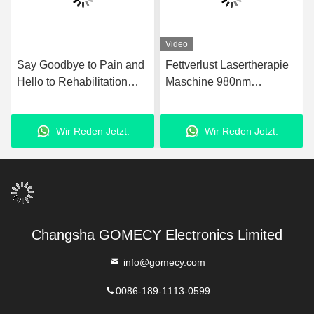
Video
Say Goodbye to Pain and
Fettverlust Lasertherapie
Hello to Rehabilitation
Maschine 980nm
with Ultrashockwave
Upgraded Laser
Ultrasound Pain Relief
Fettabsaugungsanlage
Wir Reden Jetzt.
Wir Reden Jetzt.
Technology Therapy
Device
Changsha GOMECY Electronics Limited
info@gomecy.com
0086-189-1113-0599