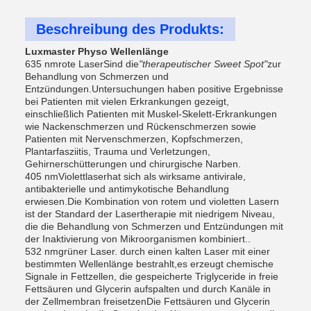
Beschreibung des Produkts:
Luxmaster Physo Wellenlänge
635 nm
rote Laser
Sind die
"therapeutischer Sweet Spot"
zur
Behandlung von Schmerzen und
Entzündungen.Untersuchungen haben positive Ergebnisse
bei Patienten mit vielen Erkrankungen gezeigt,
einschließlich Patienten mit Muskel-Skelett-Erkrankungen
wie Nackenschmerzen und Rückenschmerzen sowie
Patienten mit Nervenschmerzen, Kopfschmerzen,
Plantarfasziitis, Trauma und Verletzungen,
Gehirnerschütterungen und chirurgische Narben.
405 nm
Violettlaser
hat sich als wirksame antivirale,
antibakterielle und antimykotische Behandlung
erwiesen.Die Kombination von rotem und violetten Lasern
ist der Standard der Lasertherapie mit niedrigem Niveau,
die die Behandlung von Schmerzen und Entzündungen mit
der Inaktivierung von Mikroorganismen kombiniert..
532 nm
grüner Laser
. durch einen kalten Laser mit einer
bestimmten Wellenlänge bestrahlt,es erzeugt chemische
Signale in Fettzellen, die gespeicherte Triglyceride in freie
Fettsäuren und Glycerin aufspalten und durch Kanäle in
der Zellmembran freisetzenDie Fettsäuren und Glycerin