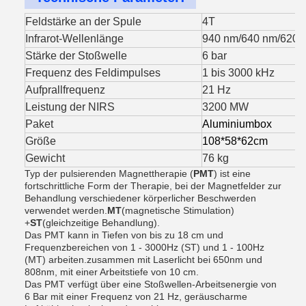
Feldstärke an der Spule
4T
Infrarot-Wellenlänge
940 nm/640 nm/620 
Stärke der Stoßwelle
6 bar
Frequenz des Feldimpulses
1 bis 3000 kHz
Aufprallfrequenz
21 Hz
Leistung der NIRS
3200 MW
Paket
Aluminiumbox
Größe
108*58*62cm
Gewicht
76 kg
Typ der pulsierenden Magnettherapie (
PMT
) ist eine
fortschrittliche Form der Therapie, bei der Magnetfelder zur
Behandlung verschiedener körperlicher Beschwerden
verwendet werden.
MT
(magnetische Stimulation)
+
ST
(gleichzeitige Behandlung).
Das PMT kann in Tiefen von bis zu 18 cm und
Frequenzbereichen von 1 - 3000Hz (ST) und 1 - 100Hz
(MT) arbeiten.zusammen mit Laserlicht bei 650nm und
808nm, mit einer Arbeitstiefe von 10 cm.
Das PMT verfügt über eine Stoßwellen-Arbeitsenergie von
6 Bar mit einer Frequenz von 21 Hz, geräuscharme