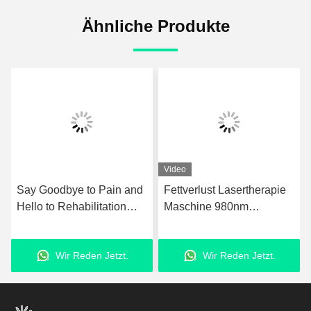
Ähnliche Produkte
Video
d
Fettverlust Lasertherapie
GMS Tecar Therapie
Maschine 980nm
Maschine Physiotherapie
Upgraded Laser
zur Rehabilitation
Fettabsaugungsanlage
Abnehmen
Wir Reden Jetzt.
Wir Reden Jetzt.