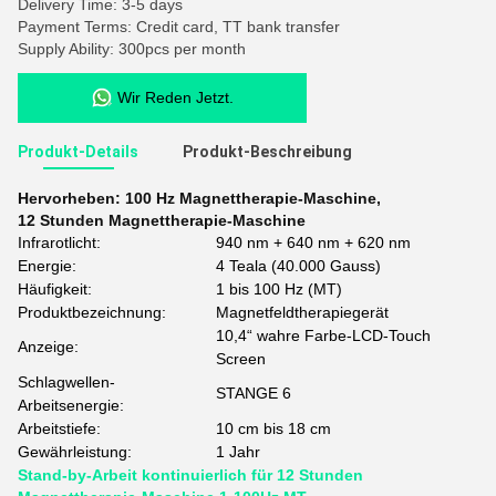
Delivery Time: 3-5 days
Payment Terms: Credit card, TT bank transfer
Supply Ability: 300pcs per month
Wir Reden Jetzt.
Produkt-Details
Produkt-Beschreibung
Hervorheben:
100 Hz Magnettherapie-Maschine
,
12 Stunden Magnettherapie-Maschine
Infrarotlicht:
940 nm + 640 nm + 620 nm
Energie:
4 Teala (40.000 Gauss)
Häufigkeit:
1 bis 100 Hz (MT)
Produktbezeichnung:
Magnetfeldtherapiegerät
10,4“ wahre Farbe-LCD-Touch
Anzeige:
Screen
Schlagwellen-
STANGE 6
Arbeitsenergie:
Arbeitstiefe:
10 cm bis 18 cm
Gewährleistung:
1 Jahr
Stand-by-Arbeit kontinuierlich für 12 Stunden