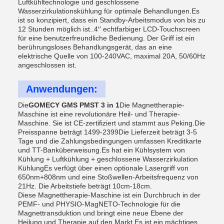
Luftkühltechnologie und geschlossene
Wasserzirkulationskühlung für optimale Behandlungen.Es
ist so konzipiert, dass ein Standby-Arbeitsmodus von bis zu
12 Stunden möglich ist..4′′ echtfarbiger LCD-Touchscreen
für eine benutzerfreundliche Bedienung. Der Griff ist ein
berührungsloses Behandlungsgerät, das an eine
elektrische Quelle von 100-240VAC, maximal 20A, 50/60Hz
angeschlossen ist.
Anwendungen:
Die
GOMECY GMS PMST 3 in 1
Die Magnettherapie-
Maschine ist eine revolutionäre Heil- und Therapie-
Maschine. Sie ist CE-zertifiziert und stammt aus Peking.Die
Preisspanne beträgt 1499-2399Die Lieferzeit beträgt 3-5
Tage und die Zahlungsbedingungen umfassen Kreditkarte
und TT-Banküberweisung.Es hat ein Kühlsystem von
Kühlung + Luftkühlung + geschlossene Wasserzirkulation
KühlungEs verfügt über einen optionale Lasergriff von
650nm+808nm und eine Stoßwellen-Arbeitsfrequenz von
21Hz. Die Arbeitstiefe beträgt 10cm-18cm.
Diese Magnettherapie-Maschine ist ein Durchbruch in der
PEMF- und PHYSIO-MagNETO-Technologie für die
Magnettransduktion und bringt eine neue Ebene der
Heilung und Therapie auf den Markt.Es ist ein mächtiges