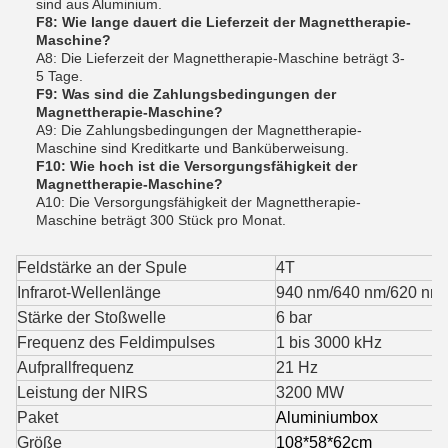
sind aus Aluminium.
F8: Wie lange dauert die Lieferzeit der Magnettherapie-
Maschine?
A8: Die Lieferzeit der Magnettherapie-Maschine beträgt 3-
5 Tage.
F9: Was sind die Zahlungsbedingungen der
Magnettherapie-Maschine?
A9: Die Zahlungsbedingungen der Magnettherapie-
Maschine sind Kreditkarte und Banküberweisung.
F10: Wie hoch ist die Versorgungsfähigkeit der
Magnettherapie-Maschine?
A10: Die Versorgungsfähigkeit der Magnettherapie-
Maschine beträgt 300 Stück pro Monat.
Feldstärke an der Spule
4T
Infrarot-Wellenlänge
940 nm/640 nm/620 nm
Stärke der Stoßwelle
6 bar
Frequenz des Feldimpulses
1 bis 3000 kHz
Aufprallfrequenz
21 Hz
Leistung der NIRS
3200 MW
Paket
Aluminiumbox
Größe
108*58*62cm