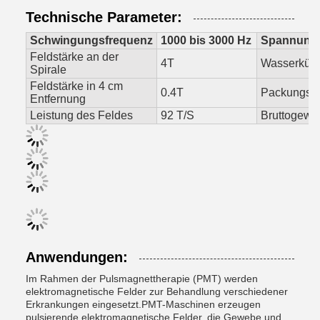
Technische Parameter:
Schwingungsfrequenz
1000 bis 3000 Hz
Spannung
Feldstärke an der
4T
Wasserküh
Spirale
Feldstärke in 4 cm
0.4T
Packungsg
Entfernung
Leistung des Feldes
92 T/S
Bruttogewic
Anwendungen:
Im Rahmen der Pulsmagnettherapie (PMT) werden
elektromagnetische Felder zur Behandlung verschiedener
Erkrankungen eingesetzt.PMT-Maschinen erzeugen
pulsierende elektromagnetische Felder, die Gewebe und