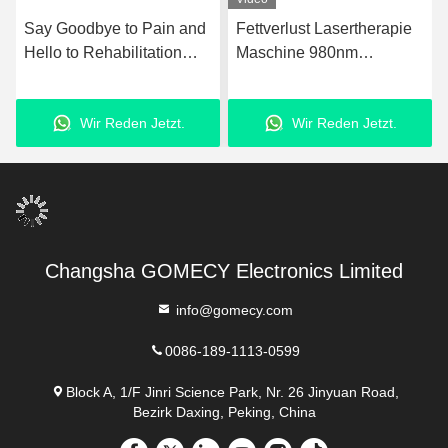
Say Goodbye to Pain and
Fettverlust Lasertherapie
Hello to Rehabilitation
Maschine 980nm
with Ultrashockwave
Upgraded Laser
Ultrasound Pain Relief
Fettabsaugungsanlage
Wir Reden Jetzt.
Wir Reden Jetzt.
Technology Therapy
Device
Changsha GOMECY Electronics Limited
info@gomecy.com
0086-189-1113-0599
Block A, 1/F Jinri Science Park, Nr. 26 Jinyuan Road,
Bezirk Daxing, Peking, China