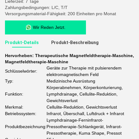
Lieferzeit: 7 Tage
Zahlungsbedingungen: L/C, T/T
Versorgungsmaterial-Fähigkeit: 200 Einheiten pro Monat
Wir Reden Jetzt.
Produkt-Details
Produkt-Beschreibung
Hervorheben:
Therapeutische Magnetfeldtherapie-Maschine
,
Magnetfeldtherapie-Maschine
Geräte zur Therapie mit pulsierendem
Schlüsselwörter:
elektromagnetischem Feld
Typ:
Medizinische Ausrüstung
Körperabnehmen, Körperkonturierung,
Funktion:
Lymphdrainage, Cellulite-Reduktion,
Gewichtsverlust
Merkmal:
Cellulite-Reduktion, Gewichtsverlust
Betriebssystem:
Infrarot, Überschall, Luftdruck + Infrarot
Lymphdrainage-Ferninfrarot-
Produktbezeichnung:
Pressotherapie-Schlankgerät, Infrarot-
Pressotherapie, Kuma Shape, Pressot