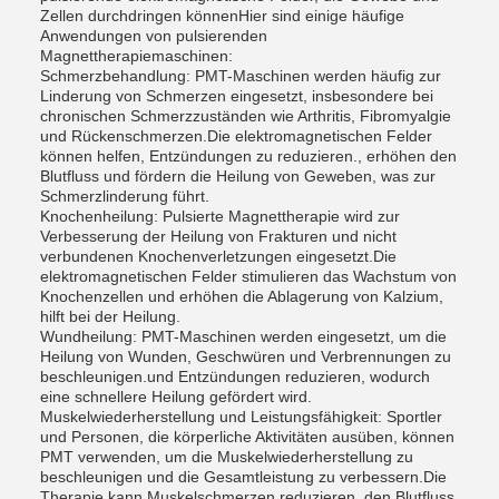
Zellen durchdringen könnenHier sind einige häufige
Anwendungen von pulsierenden
Magnettherapiemaschinen:
Schmerzbehandlung: PMT-Maschinen werden häufig zur
Linderung von Schmerzen eingesetzt, insbesondere bei
chronischen Schmerzzuständen wie Arthritis, Fibromyalgie
und Rückenschmerzen.Die elektromagnetischen Felder
können helfen, Entzündungen zu reduzieren., erhöhen den
Blutfluss und fördern die Heilung von Geweben, was zur
Schmerzlinderung führt.
Knochenheilung: Pulsierte Magnettherapie wird zur
Verbesserung der Heilung von Frakturen und nicht
verbundenen Knochenverletzungen eingesetzt.Die
elektromagnetischen Felder stimulieren das Wachstum von
Knochenzellen und erhöhen die Ablagerung von Kalzium,
hilft bei der Heilung.
Wundheilung: PMT-Maschinen werden eingesetzt, um die
Heilung von Wunden, Geschwüren und Verbrennungen zu
beschleunigen.und Entzündungen reduzieren, wodurch
eine schnellere Heilung gefördert wird.
Muskelwiederherstellung und Leistungsfähigkeit: Sportler
und Personen, die körperliche Aktivitäten ausüben, können
PMT verwenden, um die Muskelwiederherstellung zu
beschleunigen und die Gesamtleistung zu verbessern.Die
Therapie kann Muskelschmerzen reduzieren, den Blutfluss