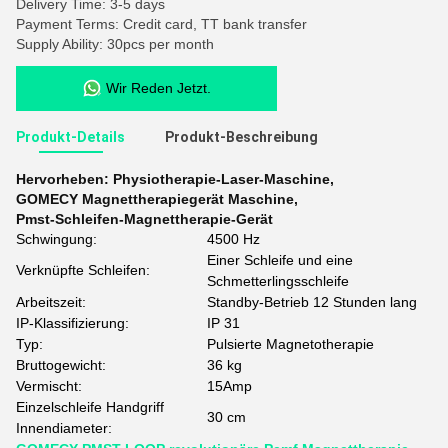
Delivery Time: 3-5 days
Payment Terms: Credit card, TT bank transfer
Supply Ability: 30pcs per month
Wir Reden Jetzt.
Produkt-Details
Produkt-Beschreibung
Hervorheben:
Physiotherapie-Laser-Maschine
,
GOMECY Magnettherapiegerät Maschine
,
Pmst-Schleifen-Magnettherapie-Gerät
Schwingung:
4500 Hz
Einer Schleife und eine
Verknüpfte Schleifen:
Schmetterlingsschleife
Arbeitszeit:
Standby-Betrieb 12 Stunden lang
IP-Klassifizierung:
IP 31
Typ:
Pulsierte Magnetotherapie
Bruttogewicht:
36 kg
Vermischt:
15Amp
Einzelschleife Handgriff
30 cm
Innendiameter: