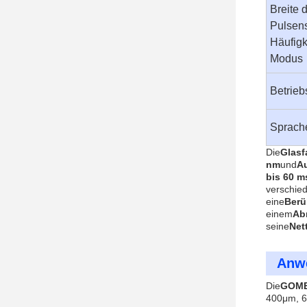
Breite 
Pulsen
Häufigk
Modus
Betrie
Sprach
Die
Glasf
nm
und
A
bis 60 m
verschie
eine
Berü
einem
Ab
seine
Net
Anw
Die
GOME
400μm, 60