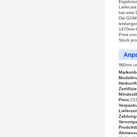
Ergebniss
Lieferzei
hat eine 
Die GOME
leistungs
1470nm-La
Preis von
Stück pr
Anp
980nm un
Markenb
Modelln
Herkunft
Zertifizi
Mindest
Preis:
21
Verpack
Lieferzei
Zahlung
Versorgu
Produkt
Abmess