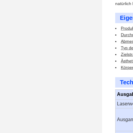
natürlich
Eige
Produk
Durch
Abmes
Typ de
Zielst
Ästhet
Körper
Tech
Ausga
Laserw
Ausgan