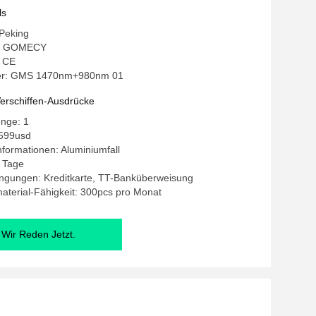
ls
 Peking
: GOMECY
: CE
r: GMS 1470nm+980nm 01
erschiffen-Ausdrücke
enge: 1
2599usd
formationen: Aluminiumfall
5 Tage
ngungen: Kreditkarte, TT-Banküberweisung
terial-Fähigkeit: 300pcs pro Monat
Wir Reden Jetzt.