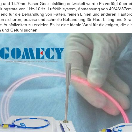
ng und 1470nm Faser Gesichtslifting entwickelt wurde.Es verfügt übe
lungsrate von 1Hz-10Hz, Luftkühlsystem, Abmessung von 49*46*37cm u
end für die Behandlung von Falten, feinen Linien und anderen Hautpr
nen sicheren, präzise und schnelle Behandlung für Haut-Lifting und Stra
 Ausfallzeiten zu erzielen.Es ist eine ideale Wahl für diejenigen, die e
 und Gefühl suchen.