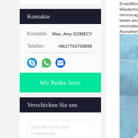
Endolifti
Wiederho
hervorrag
Kontakte
bietet ei
minimalem
Aussehen
Kontakte:
Miss. Amy GOMECY
Telefon:
+8617763709899
Wir Reden Jetzt.
Verschicken Sie uns