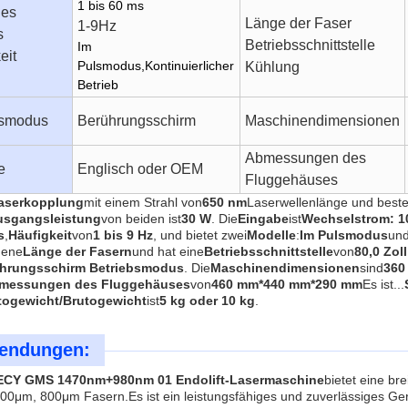
1 bis 60 ms
des
Länge der Faser
1-9Hz
s
Betriebsschnittstelle
Im
eit
Pulsmodus
,
Kontinuierlicher
Kühlung
Betrieb
bsmodus
Berührungsschirm
Maschinendimensionen
Abmessungen des
e
Englisch oder OEM
Fluggehäuses
aserkopplung
mit einem Strahl von
650 nm
Laserwellenlänge und beste
usgangsleistung
von beiden ist
30 W
. Die
Eingabe
ist
Wechselstrom: 1
s
,
Häufigkeit
von
1 bis 9 Hz
, und bietet zwei
Modelle
:
Im Pulsmodus
un
dene
Länge der Fasern
und hat eine
Betriebsschnittstelle
von
80,0 Zoll
hrungsschirm
Betriebsmodus
. Die
Maschinendimensionen
sind
360
messungen des Fluggehäuses
von
460 mm*440 mm*290 mm
Es ist...
togewicht/Brutogewicht
ist
5 kg oder 10 kg
.
endungen:
CY GMS 1470nm+980nm 01 Endolift-Lasermaschine
bietet eine br
0μm, 800μm Fasern.Es ist ein leistungsfähiges und zuverlässiges Gerä