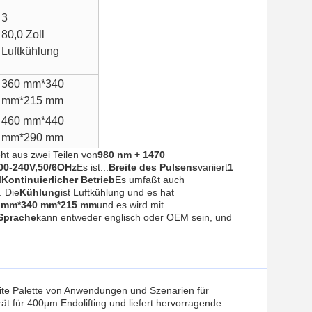
3
80,0 Zoll
Luftkühlung
360 mm*340
mm*215 mm
460 mm*440
mm*290 mm
ht aus zwei Teilen von
980 nm + 1470
00-240V,50/6OHz
Es ist...
Breite des Pulsens
variiert
1
d
Kontinuierlicher Betrieb
Es umfaßt auch
. Die
Kühlung
ist Luftkühlung und es hat
 mm*340 mm*215 mm
und es wird mit
Sprache
kann entweder englisch oder OEM sein, und
eite Palette von Anwendungen und Szenarien für
t für 400μm Endolifting und liefert hervorragende