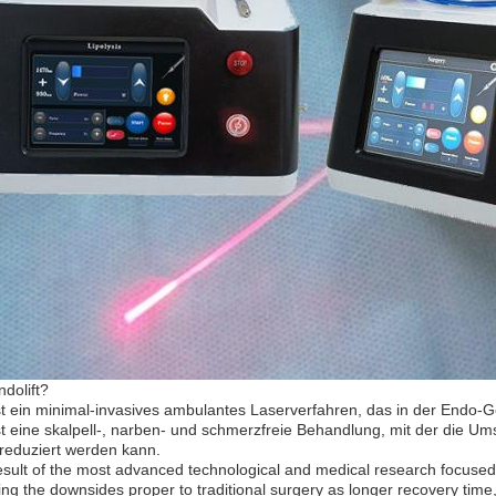
ndolift?
ist ein minimal-invasives ambulantes Laserverfahren, das in der Endo-Gew
ist eine skalpell-, narben- und schmerzfreie Behandlung, mit der die Um
reduziert werden kann.
 result of the most advanced technological and medical research focused 
ing the downsides proper to traditional surgery as longer recovery ti