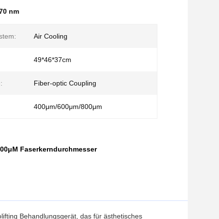
470 nm
stem:
Air Cooling
:
49*46*37cm
:
Fiber-optic Coupling
400μm/600μm/800μm
800μM Faserkerndurchmesser
ifting Behandlungsgerät, das für ästhetisches