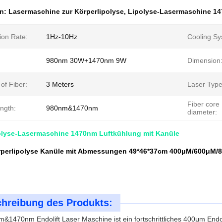
en:
Lasermaschine zur Körperlipolyse
,
Lipolyse-Lasermaschine 1
ion Rate:
1Hz-10Hz
Cooling Sy
980nm 30W+1470nm 9W
Dimension
of Fiber:
3 Meters
Laser Type
Fiber core
ngth:
980nm&1470nm
diameter:
olyse-Lasermaschine 1470nm Luftkühlung mit Kanüle
perlipolyse Kanüle mit Abmessungen 49*46*37cm 400μM/600μM/
hreibung des Produkts:
&1470nm Endolift Laser Maschine ist ein fortschrittliches 400μm Endol