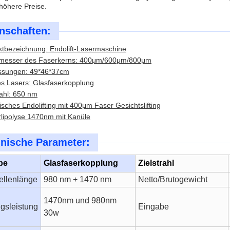
 höhere Preise.
nschaften:
tbezeichnung: Endolift-Lasermaschine
messer des Faserkerns: 400μm/600μm/800μm
sungen: 49*46*37cm
s Lasers: Glasfaserkopplung
rahl: 650 nm
isches Endolifting mit 400μm Faser Gesichtslifting
lipolyse 1470nm mit Kanüle
nische Parameter:
be
Glasfaserkopplung
Zielstrahl
ellenlänge
980 nm + 1470 nm
Netto/Brutogewicht
1470nm und 980nm
gsleistung
Eingabe
30w