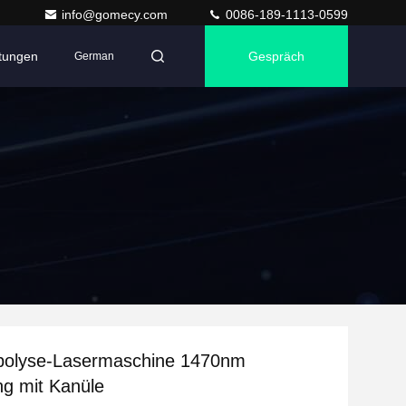
info@gomecy.com
0086-189-1113-0599
ltungen
Gespräch
German
ipolyse-Lasermaschine 1470nm
ng mit Kanüle