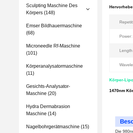
Sculpting Maschine Des
Hervorheb
Körpers
(148)
Repetit
Emser Bildhauermaschine
(68)
Power:
Microneedle Rf-Maschine
Length 
(101)
Wavele
Körperanalysatormaschine
(11)
Körper-Lip
Gesichts-Analysator-
1470nm Kör
Maschine
(20)
Hydra Dermabrasion
Maschine
(14)
Besc
Nagelbohrgerätmaschine
(15)
Die 980nm