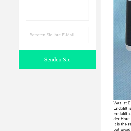
Senden Sie
Was ist E
Endolift 
Endolift 
der Haut 
It is the
but avoid