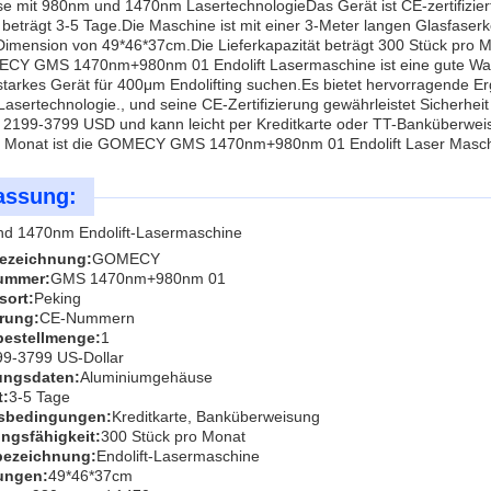
e mit 980nm und 1470nm LasertechnologieDas Gerät ist CE-zertifiziert
t beträgt 3-5 Tage.Die Maschine ist mit einer 3-Meter langen Glasfase
Dimension von 49*46*37cm.Die Lieferkapazität beträgt 300 Stück pro M
CY GMS 1470nm+980nm 01 Endolift Lasermaschine ist eine gute Wahl f
starkes Gerät für 400μm Endolifting suchen.Es bietet hervorragende E
sertechnologie., und seine CE-Zertifizierung gewährleistet Sicherhe
 2199-3799 USD und kann leicht per Kreditkarte oder TT-Banküberweisu
o Monat ist die GOMECY GMS 1470nm+980nm 01 Endolift Laser Maschine 
assung:
d 1470nm Endolift-Lasermaschine
ezeichnung:
GOMECY
ummer:
GMS 1470nm+980nm 01
sort:
Peking
erung:
CE-Nummern
bestellmenge:
1
99-3799 US-Dollar
ungsdaten:
Aluminiumgehäuse
t:
3-5 Tage
sbedingungen:
Kreditkarte, Banküberweisung
ngsfähigkeit:
300 Stück pro Monat
bezeichnung:
Endolift-Lasermaschine
ungen:
49*46*37cm