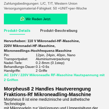
Zahlungsbedingungen: L/C, T/T, Western Union
Versorgungsmaterial-Fähigkeit: 50 +UNIT+per-Woche
Wir Reden Jetzt.
Produkt-Details
Produkt-Beschreibung
Hervorheben:
110 V Mikronadel-HF-Maschine
,
220V Mikronadel-HF-Maschine
,
Microneedlings-Hochfrequenz-Maschine
Pin:
12pin, 24pin, 40pin, Nano
Transportpaket:
Aluminiumverpackung
Nadel-Tiefe:
0.2-8mm (0.1step)
Behandlungs-Dauer:
0.1~0.6s
Handgriffe:
2 Griffe
AC 110V / 220V Mikroneadle RF-Maschine Hautspannung mit
2 Griffen
Morpheus8 2 Handles Hautverengung
Fraktions-Rf Mikroneadling-Maschine
Morpheus 8 ist eine medizinische und ästhetische
Technologie.
mit Mikronadeln zur Verjüngung und Umgestaltung der