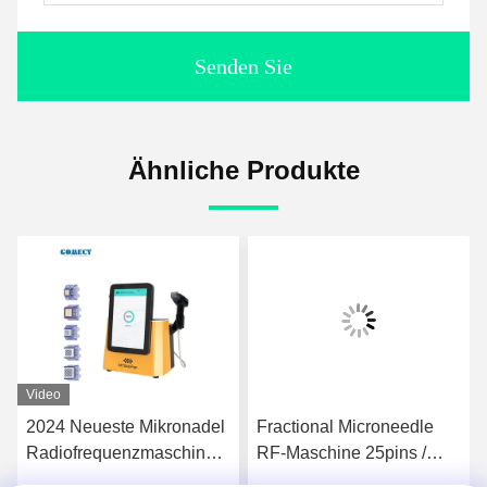
Senden Sie
Ähnliche Produkte
Video
2024 Neueste Mikronadel
Fractional Microneedle
Radiofrequenzmaschine
RF-Maschine 25pins /
MTS Skinpen RF
49pins zur Behandlung