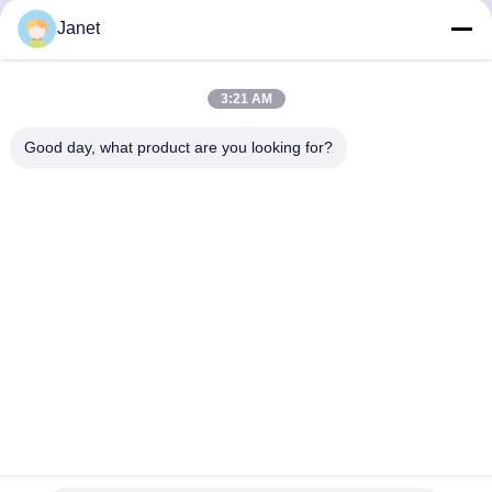
Fraktionsmikronadel Anti-
von Faltenentfernung
Janet
Wir Reden Jetzt.
Wir Reden Jetzt.
Aging Maschine China
Factory
3:21 AM
Good day, what product are you looking for?
Changsha GOMECY Electronics Limited
info@gomecy.com
0086-189-1113-0599
Block A, 1/F Jinri Science Park, Nr. 26 Jinyuan Road,
Bezirk Daxing, Peking, China
Gute Qualität Chinas Laser-Haar-Abbau-Maschine Lieferant.