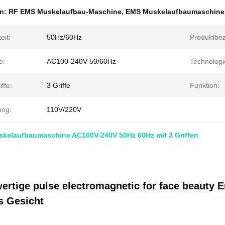
en:
RF EMS Muskelaufbau-Maschine
,
EMS Muskelaufbaumaschine
eit:
50Hz/60Hz
Produktbe
e:
AC100-240V 50/60Hz
Technologi
ffe:
3 Griffe
Funktion:
ng:
110V/220V
kelaufbaumaschine AC100V-240V 50Hz 60Hz mit 3 Griffen
ertige pulse electromagnetic for face beauty
s Gesicht