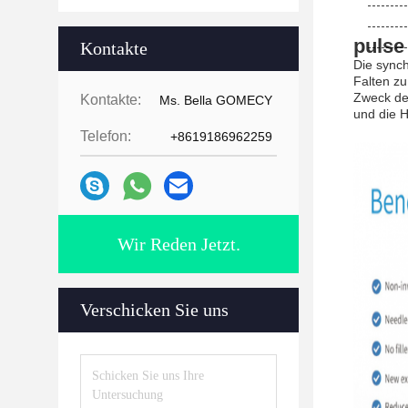
pulse
Kontakte
Die sync
Falten zu
Zweck des
Kontakte:
Ms. Bella GOMECY
und die H
Telefon:
+8619186962259
Wir Reden Jetzt.
Verschicken Sie uns