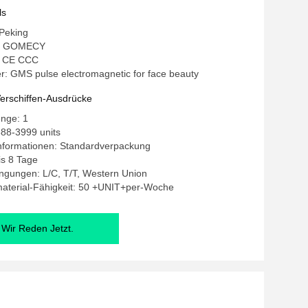
ls
 Peking
: GOMECY
g: CE CCC
: GMS pulse electromagnetic for face beauty
erschiffen-Ausdrücke
enge: 1
88-3999 units
nformationen: Standardverpackung
bis 8 Tage
ngungen: L/C, T/T, Western Union
aterial-Fähigkeit: 50 +UNIT+per-Woche
Wir Reden Jetzt.