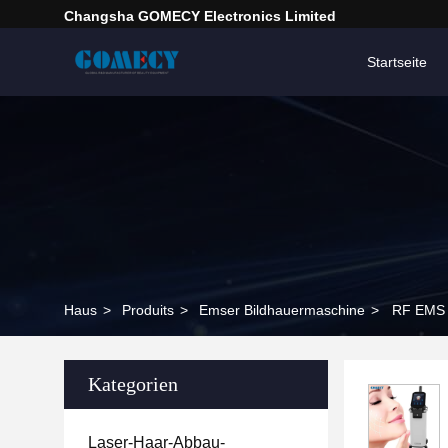
Changsha GOMECY Electronics Limited
Startseite
Haus
>
Produits
>
Emser Bildhauermaschine
>
RF EMS 
Kategorien
Laser-Haar-Abbau-