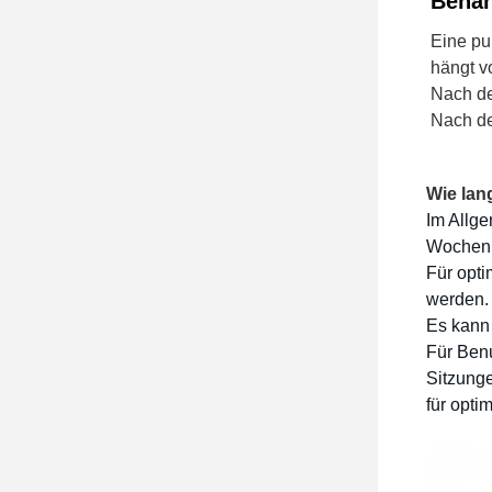
Behan
Eine pu
hängt v
Nach de
Nach de
Wie lan
Im Allge
Wochen 
Für opti
werden.
Es kann 
Für Benu
Sitzung
für opti