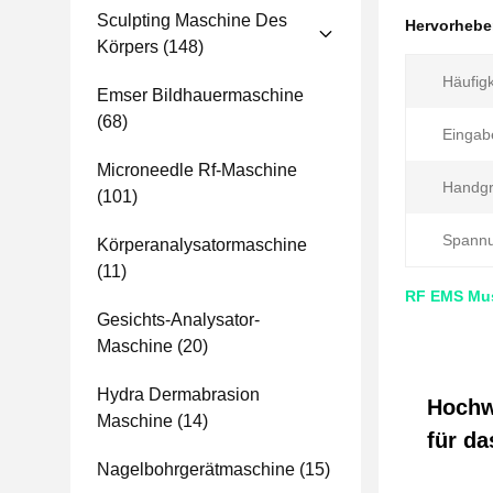
Sculpting Maschine Des
Hervorheb
Körpers
(148)
Häufigk
Emser Bildhauermaschine
(68)
Eingab
Microneedle Rf-Maschine
Handgri
(101)
Spannu
Körperanalysatormaschine
(11)
RF EMS Mus
Gesichts-Analysator-
Maschine
(20)
Hydra Dermabrasion
Hochw
Maschine
(14)
für da
Nagelbohrgerätmaschine
(15)