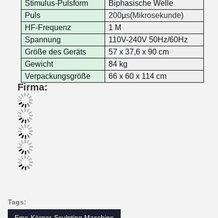
Stimulus-Pulsform
Biphasische Welle
Puls
200
μ
s
(
Mikrosekunde
)
HF-Frequenz
1 M
Spannung
110V-240V 50Hz/60Hz
Größe des Geräts
57 x 37,6 x 90 cm
Gewicht
84 kg
Verpackungsgröße
66 x 60 x 114 cm
Firma:
Tags:
Ems-Körper-Sculpting Maschine