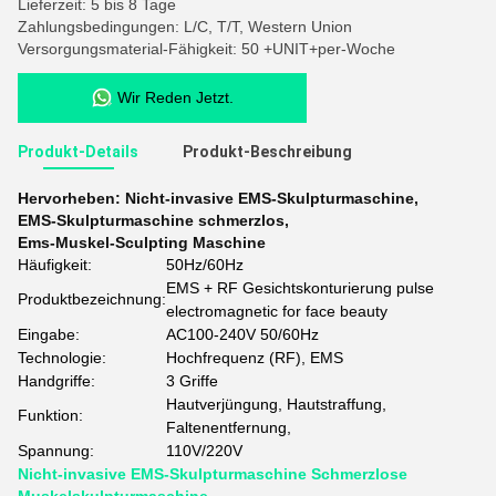
Lieferzeit: 5 bis 8 Tage
Zahlungsbedingungen: L/C, T/T, Western Union
Versorgungsmaterial-Fähigkeit: 50 +UNIT+per-Woche
Wir Reden Jetzt.
Produkt-Details
Produkt-Beschreibung
Hervorheben:
Nicht-invasive EMS-Skulpturmaschine
,
EMS-Skulpturmaschine schmerzlos
,
Ems-Muskel-Sculpting Maschine
Häufigkeit:
50Hz/60Hz
EMS + RF Gesichtskonturierung pulse
Produktbezeichnung:
electromagnetic for face beauty
Eingabe:
AC100-240V 50/60Hz
Technologie:
Hochfrequenz (RF), EMS
Handgriffe:
3 Griffe
Hautverjüngung, Hautstraffung,
Funktion:
Faltenentfernung,
Spannung:
110V/220V
Nicht-invasive EMS-Skulpturmaschine Schmerzlose