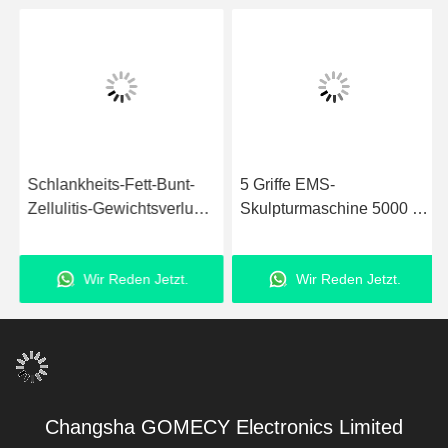
Schlankheits-Fett-Bunt-
5 Griffe EMS-
Zellulitis-Gewichtsverlust-
Skulpturmaschine 5000 W
Maschine OEM ODM
ems body slimming Neo
EMS Muskelstimulator
RF-Maschine mit 13 Tesla
Wir Reden Jetzt.
Wir Reden Jetzt.
Changsha GOMECY Electronics Limited