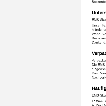
Beckenbo
Unter
EMS-Skul
Unser Tea
hilfreich
Wenn Sie 
Beste au
Danke, d
Verpa
Verpacku
Die EMS-S
eingewick
Das Paket
Nachverfo
Häufi
EMS-Skul
F: Was i
A: Die EM