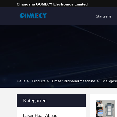
Changsha GOMECY Electronics Limited
Startseite
Haus
>
Produits
>
Emser Bildhauermaschine
>
Maßgesc
Kategorien
Laser-Haar-Abbau-