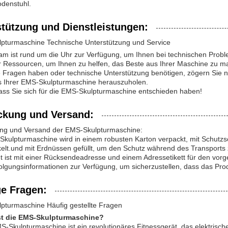
denstuhl.
stützung und Dienstleistungen:
pturmaschine Technische Unterstützung und Service
m ist rund um die Uhr zur Verfügung, um Ihnen bei technischen Proble
er Ressourcen, um Ihnen zu helfen, das Beste aus Ihrer Maschine zu m
Fragen haben oder technische Unterstützung benötigen, zögern Sie nic
s Ihrer EMS-Skulpturmaschine herauszuholen.
ass Sie sich für die EMS-Skulpturmaschine entschieden haben!
ckung und Versand:
ng und Versand der EMS-Skulpturmaschine:
kulpturmaschine wird in einem robusten Karton verpackt, mit Schutzs
elt.und mit Erdnüssen gefüllt, um den Schutz während des Transports 
 ist mit einer Rücksendeadresse und einem Adressetikett für den vor
lgungsinformationen zur Verfügung, um sicherzustellen, dass das Produk
ge Fragen:
pturmaschine Häufig gestellte Fragen
st die EMS-Skulpturmaschine?
S-Skulpturmaschine ist ein revolutionäres Fitnessgerät, das elektris