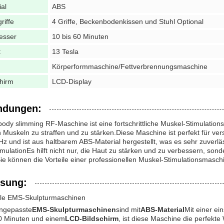
ial
ABS
riffe
4 Griffe, Beckenbodenkissen und Stuhl Optional
esser
10 bis 60 Minuten
t
13 Tesla
Körperformmaschine/Fettverbrennungsmaschine
chirm
LCD-Display
dungen:
ody slimming RF-Maschine ist eine fortschrittliche Muskel-Stimulationsm
 Muskeln zu straffen und zu stärken.Diese Maschine ist perfekt für v
z und ist aus haltbarem ABS-Material hergestellt, was es sehr zuverläs
mulationEs hilft nicht nur, die Haut zu stärken und zu verbessern, son
Sie können die Vorteile einer professionellen Muskel-Stimulationsmasc
sung:
elle EMS-Skulpturmaschinen
ngepasste
EMS-Skulpturmaschinen
sind mit
ABS-Material
Mit einer e
0 Minuten und einem
LCD-Bildschirm
, ist diese Maschine die perfekt