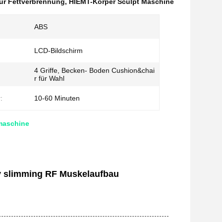
ur Fettverbrennung
,
HIEMT-Körper Sculpt Maschine
ABS
LCD-Bildschirm
4 Griffe, Becken- Boden Cushion&chai
r für Wahl
:
10-60 Minuten
maschine
 slimming RF Muskelaufbau