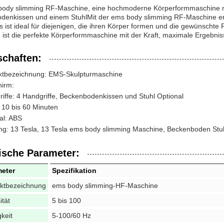
body slimming RF-Maschine, eine hochmoderne Körperformmaschine mi
denkissen und einem StuhlMit der ems body slimming RF-Maschine erha
 ist ideal für diejenigen, die ihren Körper formen und die gewünschte
ist die perfekte Körperformmaschine mit der Kraft, maximale Ergebniss
schaften:
ktbezeichnung: EMS-Skulpturmaschine
hirm:
iffe: 4 Handgriffe, Beckenbodenkissen und Stuhl Optional
 10 bis 60 Minuten
al: ABS
ng: 13 Tesla, 13 Tesla ems body slimming Maschine, Beckenboden Stu
ische Parameter:
eter
Spezifikation
ktbezeichnung
ems body slimming-HF-Maschine
ität
5 bis 100
keit
5-100/60 Hz