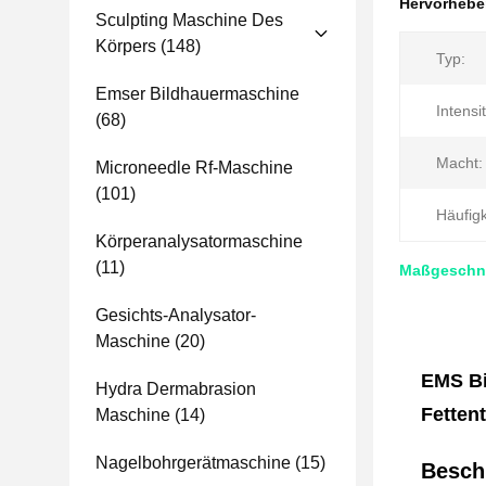
Hervorheb
Sculpting Maschine Des
Körpers
(148)
Typ:
Emser Bildhauermaschine
Intensit
(68)
Macht:
Microneedle Rf-Maschine
(101)
Häufigk
Körperanalysatormaschine
(11)
Maßgeschne
Gesichts-Analysator-
Maschine
(20)
EMS Bi
Hydra Dermabrasion
Fetten
Maschine
(14)
Nagelbohrgerätmaschine
(15)
Besch