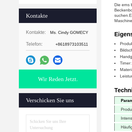
Die ems 
Beckenbo
Kontakte
suchen.Es
Maschine 
Kontakte:
Ms. Cindy GOMECY
Eigen
Produ
Telefon:
+8618973103511
Bildsc
Handgr
Timer:
Materi
Leistu
Wir Reden Jetzt.
Techn
Verschicken Sie uns
Param
Produ
Intens
Häufig