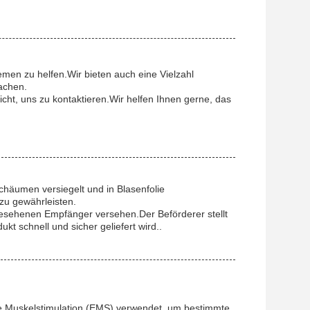
men zu helfen.Wir bieten auch eine Vielzahl
achen.
ht, uns zu kontaktieren.Wir helfen Ihnen gerne, das
chäumen versiegelt und in Blasenfolie
zu gewährleisten.
gesehenen Empfänger versehen.Der Beförderer stellt
t schnell und sicher geliefert wird..
che Muskelstimulation (EMS) verwendet, um bestimmte