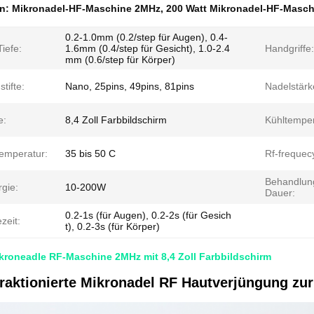
en:
Mikronadel-HF-Maschine 2MHz
,
200 Watt Mikronadel-HF-Masch
0.2-1.0mm (0.2/step für Augen), 0.4-
iefe:
1.6mm (0.4/step für Gesicht), 1.0-2.4
Handgriffe:
mm (0.6/step für Körper)
stifte:
Nano, 25pins, 49pins, 81pins
Nadelstärk
e:
8,4 Zoll Farbbildschirm
Kühltemper
Temperatur:
35 bis 50 C
Rf-frequec
Behandlun
gie:
10-200W
Dauer:
0.2-1s (für Augen), 0.2-2s (für Gesich
zeit:
t), 0.2-3s (für Körper)
kroneadle RF-Maschine 2MHz mit 8,4 Zoll Farbbildschirm
fraktionierte Mikronadel RF Hautverjüngung z