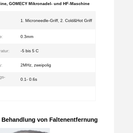
ine
,
GOMECY Mikronadel- und HF-Maschine
1. Microneedle-Griff, 2. Cold&Hot Griff
e:
0.3mm
atur:
-5 bis 5 C
y:
2MHz, zweipolig
gs-
0.1- 0.6s
ur Behandlung von Faltenentfernung