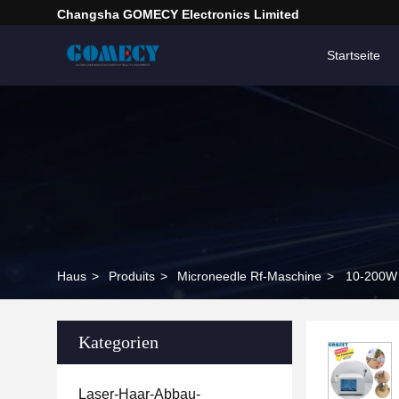
Changsha GOMECY Electronics Limited
Startseite
Haus
>
Produits
>
Microneedle Rf-Maschine
>
10-200W 
Kategorien
Laser-Haar-Abbau-