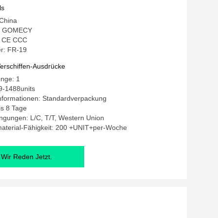
ls
 China
: GOMECY
g: CE CCC
r: FR-19
erschiffen-Ausdrücke
enge: 1
9-1488units
nformationen: Standardverpackung
bis 8 Tage
ngungen: L/C, T/T, Western Union
aterial-Fähigkeit: 200 +UNIT+per-Woche
Wir Reden Jetzt.