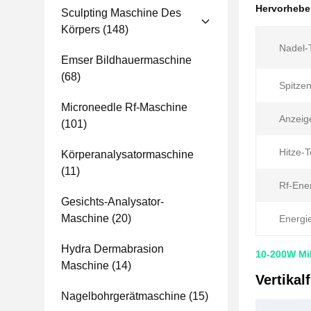
Hervorheb
Sculpting Maschine Des
Körpers
(148)
Nadel-T
Emser Bildhauermaschine
(68)
Spitzen
Microneedle Rf-Maschine
Anzeig
(101)
Hitze-
Körperanalysatormaschine
(11)
Rf-Ener
Gesichts-Analysator-
Maschine
(20)
Energie
Hydra Dermabrasion
10-200W Mi
Maschine
(14)
Vertikal
Nagelbohrgerätmaschine
(15)