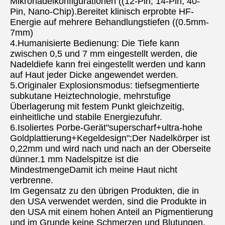
Mikronadelkonfigurationen ((12-Pin, 14-Pin, 40-
Pin, Nano-Chip).Bereitet klinisch erprobte HF-
Energie auf mehrere Behandlungstiefen ((0.5mm-
7mm)
4.Humanisierte Bedienung: Die Tiefe kann 
zwischen 0,5 und 7 mm eingestellt werden, die 
Nadeldiefe kann frei eingestellt werden und kann 
auf Haut jeder Dicke angewendet werden.
5.Originaler Explosionsmodus: tiefsegmentierte 
subkutane Heiztechnologie, mehrstufige 
Überlagerung mit festem Punkt gleichzeitig, 
einheitliche und stabile Energiezufuhr.
6.Isoliertes Porbe-Gerät"superscharf+ultra-hohe 
Goldplattierung+Kegeldesign";Der Nadelkörper ist 
0,22mm und wird nach und nach an der Oberseite 
dünner.1 mm Nadelspitze ist die 
MindestmengeDamit ich meine Haut nicht 
verbrenne.
Im Gegensatz zu den übrigen Produkten, die in 
den USA verwendet werden, sind die Produkte in 
den USA mit einem hohen Anteil an Pigmentierung 
und im Grunde keine Schmerzen und Blutungen.