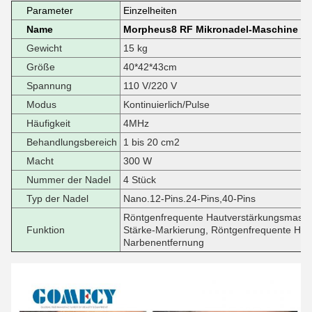
Parameter
Einzelheiten
Name
Morpheus8 RF Mikronadel-Maschine
Gewicht
15 kg
Größe
40*42*43cm
Spannung
110 V/220 V
Modus
Kontinuierlich/Pulse
Häufigkeit
4MHz
Behandlungsbereich
1 bis 20 cm2
Macht
300 W
Nummer der Nadel
4 Stück
Typ der Nadel
Nano.12-Pins.24-Pins,40-Pins
Röntgenfrequente Hautverstärkungsmasch
Funktion
Stärke-Markierung, Röntgenfrequente Hau
Narbenentfernung