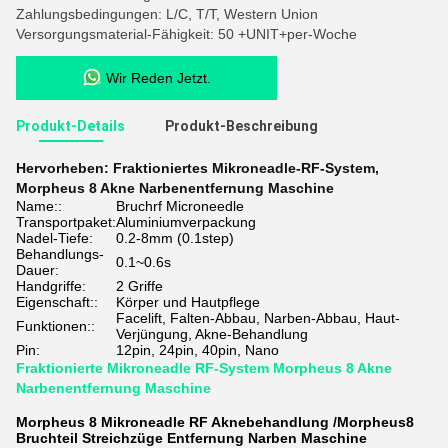
Zahlungsbedingungen: L/C, T/T, Western Union
Versorgungsmaterial-Fähigkeit: 50 +UNIT+per-Woche
Wir Reden Jetzt.
Produkt-Details
Produkt-Beschreibung
Hervorheben:
Fraktioniertes Mikroneadle-RF-System
,
Morpheus 8 Akne Narbenentfernung Maschine
Name::
Bruchrf Microneedle
Transportpaket:
Aluminiumverpackung
Nadel-Tiefe:
0.2-8mm (0.1step)
Behandlungs-
0.1~0.6s
Dauer:
Handgriffe:
2 Griffe
Eigenschaft::
Körper und Hautpflege
Facelift, Falten-Abbau, Narben-Abbau, Haut-
Funktionen::
Verjüngung, Akne-Behandlung
Pin:
12pin, 24pin, 40pin, Nano
Fraktionierte Mikroneadle RF-System Morpheus 8 Akne
Narbenentfernung Maschine
Morpheus 8 Mikroneadle RF Aknebehandlung /Morpheus8
Bruchteil Streichzüge Entfernung Narben Maschine