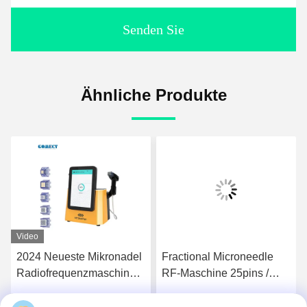
Senden Sie
Ähnliche Produkte
Video
2024 Neueste Mikronadel
Fractional Microneedle
Radiofrequenzmaschine
RF-Maschine 25pins /
MTS Skinpen RF
49pins zur Behandlung
Fraktionsmikronadel Anti-
von Faltenentfernung