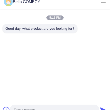
Bella GOMECY
Wir Reden Jetzt.
Wir Reden Jetzt.
Aging Maschine China
Factory
5:13 PM
Good day, what product are you looking for?
Changsha GOMECY Electronics Limited
info@gomecy.com
0086-189-1113-0599
Block A, 1/F Jinri Science Park, Nr. 26 Jinyuan Road,
Bezirk Daxing, Peking, China
Gute Qualität Chinas Laser-Haar-Abbau-Maschine Lieferant.
Copyright-© 2023-2026 Changsha GOMECY Electronics