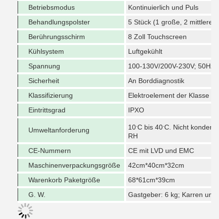
Betriebsmodus
Kontinuierlich und Puls
Behandlungspolster
5 Stück (1 große, 2 mittlere, 
Berührungsschirm
8 Zoll Touchscreen
Kühlsystem
Luftgekühlt
Spannung
100-130V/200V-230V; 50Hz-
Sicherheit
An Borddiagnostik
Klassifizierung
Elektroelement der Klasse II,
Eintrittsgrad
IPXO
.
.
10
C bis 40
C. Nicht kondensi
Umweltanforderung
RH
CE-Nummern
CE mit LVD und EMC
Maschinenverpackungsgröße
42cm*40cm*32cm
Warenkorb Paketgröße
68*61cm*39cm
G. W.
Gastgeber: 6 kg; Karren und