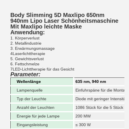
Body Slimming 5D Maxlipo 650nm
940nm Lipo Laser Schönheitsmaschine
Mit Maxlipo leichte Maske
Anwendung:
1. Körperverlust
2. Metallindustrie
3. Erwärmungsmassage
4Laserlichttherapie
5. Gewichtsverlust
6. Fettschmelze
7LED-Lichttherapie für das Gesicht
Parameter:
Wellenlänge
635 nm, 940 nm
Lampenquelle
Einfuhrspäne für die Montag
Typ der Leuchte
Diode mit geringer Intensität
Anzahl der Leuchten
1086 Stück für die 5 Stück Li
Energie für jede Lampe
200 MW
Eingangsleistung
≤ 300 W