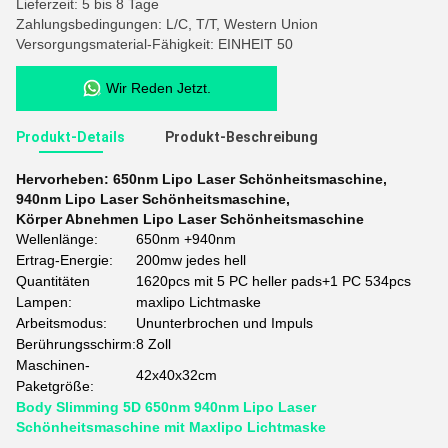
Lieferzeit: 5 bis 8 Tage
Zahlungsbedingungen: L/C, T/T, Western Union
Versorgungsmaterial-Fähigkeit: EINHEIT 50
Wir Reden Jetzt.
Produkt-Details
Produkt-Beschreibung
Hervorheben:
650nm Lipo Laser Schönheitsmaschine
,
940nm Lipo Laser Schönheitsmaschine
,
Körper Abnehmen Lipo Laser Schönheitsmaschine
Wellenlänge:
650nm +940nm
Ertrag-Energie:
200mw jedes hell
Quantitäten
1620pcs mit 5 PC heller pads+1 PC 534pcs
Lampen:
maxlipo Lichtmaske
Arbeitsmodus:
Ununterbrochen und Impuls
Berührungsschirm:
8 Zoll
Maschinen-
42x40x32cm
Paketgröße:
Body Slimming 5D 650nm 940nm Lipo Laser
Schönheitsmaschine mit Maxlipo Lichtmaske