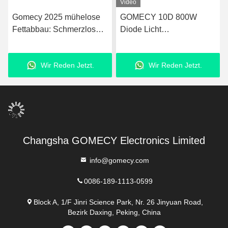
Video
Gomecy 2025 mühelose
GOMECY 10D 800W
Fettabbau: Schmerzlose
Diode Licht
Maxlipo 10d Laser + EMS
Körpergestaltung Muskel
Physiotherapie Maschine
Stimulation Ausrüstung für
Wir Reden Jetzt.
Wir Reden Jetzt.
Schönheit Schlankheit
Nicht berühren 7 Tesla
Hiemt
Changsha GOMECY Electronics Limited
info@gomecy.com
0086-189-1113-0599
Block A, 1/F Jinri Science Park, Nr. 26 Jinyuan Road,
Bezirk Daxing, Peking, China