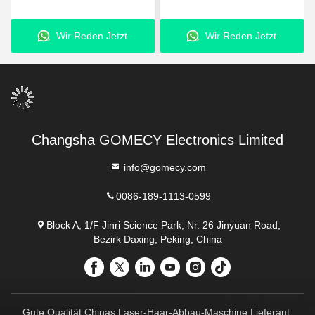
Körpergestaltung Muskel
Dioden-Laser-
Stimulation Ausrüstung für
Schlankheitsmaschine mit
Wir Reden Jetzt.
Wir Reden Jetzt.
Schönheit Schlankheit
8 Paddeln
Nicht berühren 7 Tesla
Hiemt
Changsha GOMECY Electronics Limited
info@gomecy.com
0086-189-1113-0599
Block A, 1/F Jinri Science Park, Nr. 26 Jinyuan Road,
Bezirk Daxing, Peking, China
Gute Qualität Chinas Laser-Haar-Abbau-Maschine Lieferant.