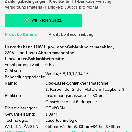
Zahlungsbedingungen: Kreditkarte, TT-Banküberweisung
Versorgungsmaterial-Fähigkeit: 300pcs pro Monat
Wir Reden Jetzt.
Produkt-Details
Produkt-Beschreibung
Hervorheben:
110V Lipo-Laser-Schlankheitsmaschine
,
220V Lipo Laser Abnehmmaschine
,
Lipo-Laser-Schlankheitsmittel
Verzögerungs-Zeit:
0-5s
Zahl von
Wahl 4,6,8,10,12,14.16
Behandlungspaddeln:
Name:
Lipo-Laser-Schlankheitsmaschine
1. Körper, der 2. der Metalism-Tätigkeits-3.
Funktion:
Erwärmungsmassage-4. Körper-
Gewichtsverlust 6. doppelte
Dienstleistungen:
OEM/ODM
Gewährleistung:
1 Jahr
Technologie:
Lasertechnologie
WELLENLÄNGEN:
650nm +780nm&808nm+940nm&980nm