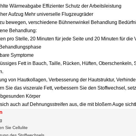
hlte Wärmeabgabe Effizienter Schutz der Arbeitsleistung
cher Aufzug Mehr universelle Flugzeugräder
 zu bewegen, verschiedene Bühnenwinkel Behandlung Bedürfn
ene Behandlung:
en pro Stelle, 20 Minuten für jede Seite und 20 Minuten für di
 Behandlungsphase
bare Symptome
ssiges Fett in Bauch, Taille, Rücken, Hüften, Oberschenkeln,
n.
g von Hautkollagen, Verbesserung der Hautstruktur, Verhinderu
rn Sie das viszerale Fett, verbessern Sie den Stoffwechsel, set
ubgesunden Körper
 sich auch auf Dehnungsstreifen aus, die mit bloßem Auge sicht
n
ng
n Sie Cellulite
rung des Stoffwechsels