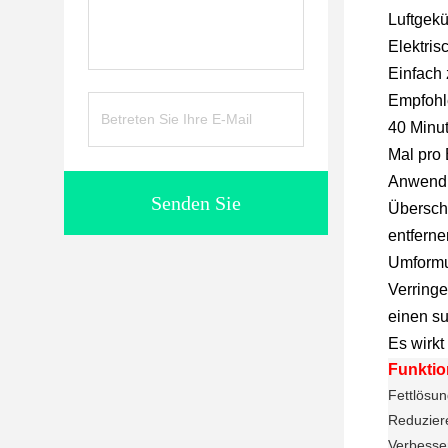
Luftgekü
Elektris
Einfach
Empfohl
40 Minut
Mal pro
Anwend
Senden Sie
Überschü
entferne
Umformun
Verringe
einen s
Es wirkt
Funktio
Fettlösu
Reduziere
Verbesse