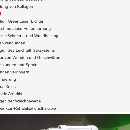
tung von Kollagen
l
tion GreenLaser Lichter
schmerzlose Fettentfernung
 zur Schmerz- und Wundheilung
eanwendungen
gen des Leichtathletiksystems
ur von Wunden und Geschwüren
letzungen und Sprain
ngen verringern
inderung
des Knies
de Arthritis
ngen der Weichgewebe
unktur-Rehabilitationstherapie