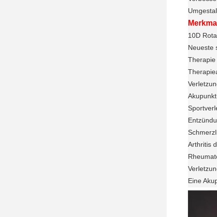
Umgestal
Merkma
10D Rota
Neueste 
Therapie
Therapi
Verletzun
Akupunkt
Sportver
Entzündu
Schmerzl
Arthritis 
Rheumatoi
Verletzu
Eine Akup