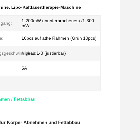
hine
,
Lipo-Kaltlasertherapie-Maschine
1-200mW ununterbrochenes) /1-300
sgang:
mW
e:
10pcs auf athe Rahmen (Grün 10pcs)
sgeschwindigkeit:
Niveau 1-3 (justierbar)
5A
hmen / Fettabbau
e für Körper Abnehmen und Fettabbau