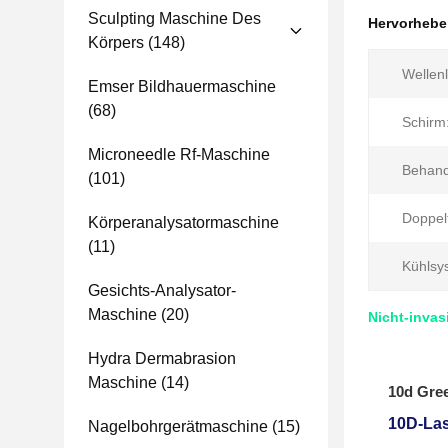
Sculpting Maschine Des
Hervorheb
Körpers
(148)
Wellen
Emser Bildhauermaschine
(68)
Schirm
Microneedle Rf-Maschine
Behand
(101)
Doppelt
Körperanalysatormaschine
(11)
Kühlsy
Gesichts-Analysator-
Maschine
(20)
Nicht-inva
Hydra Dermabrasion
Maschine
(14)
10d Gree
10D-La
Nagelbohrgerätmaschine
(15)