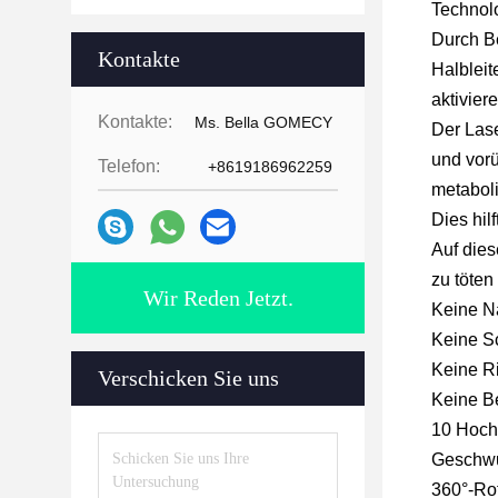
Technolo
Durch Be
Kontakte
Halbleit
aktivier
Kontakte:
Ms. Bella GOMECY
Der Lase
und vorü
Telefon:
+8619186962259
metabol
Dies hil
Auf dies
zu töten
Wir Reden Jetzt.
Keine N
Keine S
Keine Ri
Verschicken Sie uns
Keine B
10 Hochl
Geschwu
360°-Rot