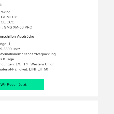
ls
 Peking
: GOMECY
g: CE CCC
r: GMS XM-68 PRO
erschiffen-Ausdrücke
enge: 1
9-3399 units
nformationen: Standardverpackung
bis 8 Tage
ngungen: L/C, T/T, Western Union
terial-Fähigkeit: EINHEIT 50
Wir Reden Jetzt.