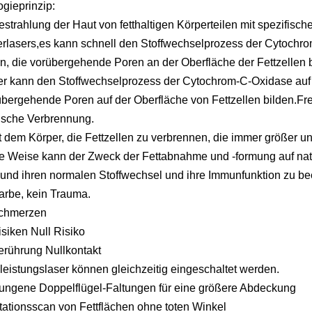
gieprinzip:
strahlung der Haut von fetthaltigen Körperteilen mit spezifis
erlasers,es kann schnell den Stoffwechselprozess der Cytochr
en, die vorübergehende Poren an der Oberfläche der Fettzellen b
r kann den Stoffwechselprozess der Cytochrom-C-Oxidase auf d
bergehende Poren auf der Oberfläche von Fettzellen bilden.Frei
ische Verbrennung.
ft dem Körper, die Fettzellen zu verbrennen, die immer größer u
e Weise kann der Zweck der Fettabnahme und -formung auf natü
 und ihren normalen Stoffwechsel und ihre Immunfunktion zu bee
arbe, kein Trauma.
chmerzen
siken Null Risiko
erührung Nullkontakt
eistungslaser können gleichzeitig eingeschaltet werden.
ngene Doppelflügel-Faltungen für eine größere Abdeckung
ationsscan von Fettflächen ohne toten Winkel