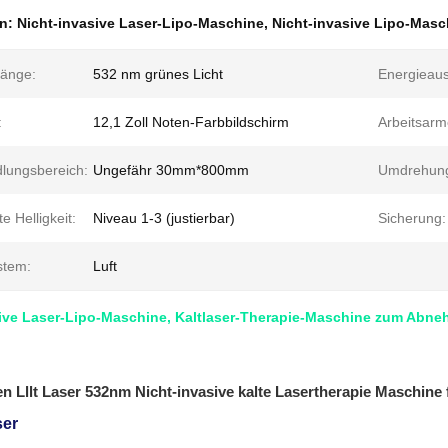
en:
Nicht-invasive Laser-Lipo-Maschine
,
Nicht-invasive Lipo-Masc
länge:
532 nm grünes Licht
Energieau
:
12,1 Zoll Noten-Farbbildschirm
Arbeitsarm
lungsbereich:
Ungefähr 30mm*800mm
Umdrehung
e Helligkeit:
Niveau 1-3 (justierbar)
Sicherung:
stem:
Luft
sive Laser-Lipo-Maschine, Kaltlaser-Therapie-Maschine zum Abne
n Lllt Laser 532nm Nicht-invasive kalte Lasertherapie Maschin
ser